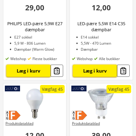
29,00
12,00
PHILIPS LED-pære 5,9W E27
LED-pære 5,5W E14 C35
dæmpbar
dæmpbar
E27 sokkel
E14 sokkel
5,9 W - 806 Lumen
5,5W - 470 Lumen
Dæmpbar (Warm Glow)
Dæmpbar
Webshop
Fleste butikker
Webshop
Alle butikker
Læg i kurv
Læg i kurv
Vægfag 45
Vægfag 45
Produktdatablad
Produktdatablad
12,00
39,00