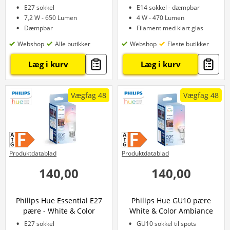
E27 sokkel
E14 sokkel - dæmpbar
7,2 W - 650 Lumen
4 W - 470 Lumen
Dæmpbar
Filament med klart glas
Webshop
Alle butikker
Webshop
Fleste butikker
Læg i kurv
Læg i kurv
Vægfag 48
Vægfag 48
Produktdatablad
Produktdatablad
140,00
140,00
Philips Hue Essential E27
Philips Hue GU10 pære
pære - White & Color
White & Color Ambiance
Ambiance
4,7W
E27 sokkel
GU10 sokkel til spots