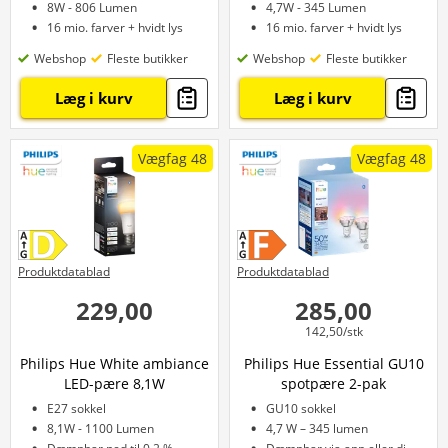
8W - 806 Lumen
4,7W - 345 Lumen
16 mio. farver + hvidt lys
16 mio. farver + hvidt lys
Webshop
Fleste butikker
Webshop
Fleste butikker
Læg i kurv
Læg i kurv
Vægfag 48
Vægfag 48
Produktdatablad
Produktdatablad
229,00
285,00
142,50/stk
Philips Hue White ambiance
Philips Hue Essential GU10
LED-pære 8,1W
spotpære 2-pak
E27 sokkel
GU10 sokkel
8,1W - 1100 Lumen
4,7 W – 345 lumen