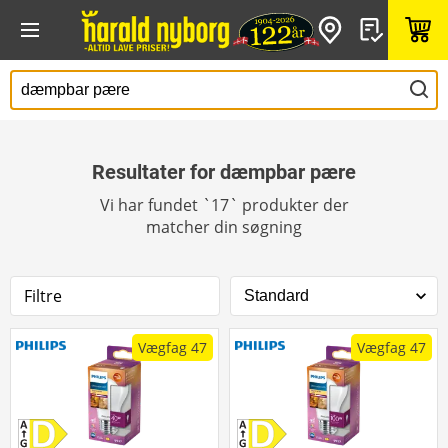
Resultater for dæmpbar pære
Vi har fundet `17` produkter der
matcher din søgning
Filtre
Vægfag 47
Vægfag 47