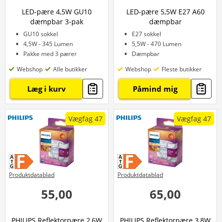
LED-pære 4,5W GU10
LED-pære 5,5W E27 A60
dæmpbar 3-pak
dæmpbar
GU10 sokkel
E27 sokkel
4,5W - 345 Lumen
5,5W - 470 Lumen
Pakke med 3 pærer
Dæmpbar
Webshop
Alle butikker
Webshop
Fleste butikker
Læg i kurv
Påmind mig
Vægfag 47
Vægfag 47
Produktdatablad
Produktdatablad
55,00
65,00
PHILIPS Reflektorpære 2,6W
PHILIPS Reflektorpære 3,8W