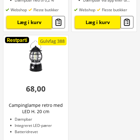
Dæmpbar ned til 0,2 %
Dæmpbar via app eller dimmer
Webshop
Fleste butikker
Webshop
Fleste butikker
Læg i kurv
Læg i kurv
Restparti
Gulvfag 388
68,00
Campinglampe retro med
LED H. 20 cm
Dæmpbar
Integreret LED-pærer
Batteridrevet