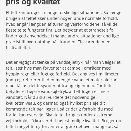
pris og kvalitet
Et telt kan bruges i mange forskellige situationer. Så længe
brugen af teltet sker under nogenlunde normale forhold,
hvad angår længden af turen og vejrforholdene, så vil de
fleste telte fungerer fint. Det betyder at et strandtelt fx
finder god anvendelse i mange andre situationer end lige
præcist til overnatning på stranden. Tilsvarende med
festivalteltet.
Det er vigtigt at tænke på vandsøjletryk, når man vælger et
telt, især hvis man forventer at campe i områder med
hyppig regn eller fugtige forhold. Det angives i millimeter
(mm) og refererer til den mængde vand, et materiale kan
modstå, før det begynder at trænge igennem. For telte
betyder et højere vandsøjletryk, at teltdugen er mere
vandtæt. Når du skal vurdere det nødvendige
kvalitetsniveau, og dermed også hvilket prisleje dit
kommende telt bør ligger i, så er der 2 forhold du med
fordel kan overveje. Skal teltet bruges under ekstreme
vejrforhold, så kræver det højest mulige kvalitet. Bruger du
teltet meget tit og forventer at gøre det over mange år, så