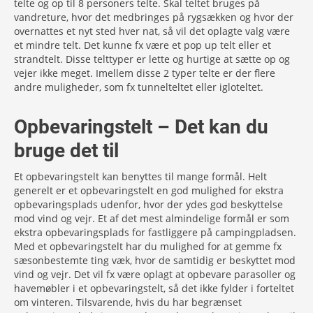
telte og op til 8 personers telte. Skal teltet bruges på
vandreture, hvor det medbringes på rygsækken og hvor der
overnattes et nyt sted hver nat, så vil det oplagte valg være
et mindre telt. Det kunne fx være et pop up telt eller et
strandtelt. Disse telttyper er lette og hurtige at sætte op og
vejer ikke meget. Imellem disse 2 typer telte er der flere
andre muligheder, som fx tunnelteltet eller igloteltet.
Opbevaringstelt – Det kan du
bruge det til
Et opbevaringstelt kan benyttes til mange formål. Helt
generelt er et opbevaringstelt en god mulighed for ekstra
opbevaringsplads udenfor, hvor der ydes god beskyttelse
mod vind og vejr. Et af det mest almindelige formål er som
ekstra opbevaringsplads for fastliggere på campingpladsen.
Med et opbevaringstelt har du mulighed for at gemme fx
sæsonbestemte ting væk, hvor de samtidig er beskyttet mod
vind og vejr. Det vil fx være oplagt at opbevare parasoller og
havemøbler i et opbevaringstelt, så det ikke fylder i forteltet
om vinteren. Tilsvarende, hvis du har begrænset