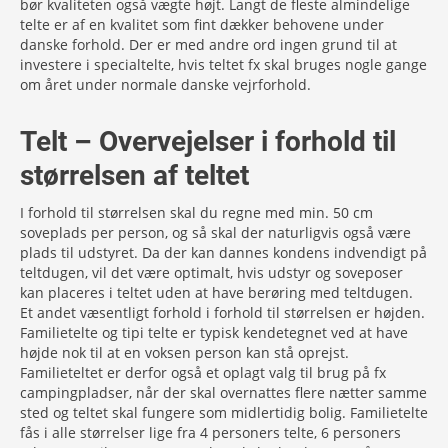
bør kvaliteten også vægte højt. Langt de fleste almindelige
telte er af en kvalitet som fint dækker behovene under
danske forhold. Der er med andre ord ingen grund til at
investere i specialtelte, hvis teltet fx skal bruges nogle gange
om året under normale danske vejrforhold.
Telt – Overvejelser i forhold til
størrelsen af teltet
I forhold til størrelsen skal du regne med min. 50 cm
soveplads per person, og så skal der naturligvis også være
plads til udstyret. Da der kan dannes kondens indvendigt på
teltdugen, vil det være optimalt, hvis udstyr og soveposer
kan placeres i teltet uden at have berøring med teltdugen.
Et andet væsentligt forhold i forhold til størrelsen er højden.
Familietelte og tipi telte er typisk kendetegnet ved at have
højde nok til at en voksen person kan stå oprejst.
Familieteltet er derfor også et oplagt valg til brug på fx
campingpladser, når der skal overnattes flere nætter samme
sted og teltet skal fungere som midlertidig bolig. Familietelte
fås i alle størrelser lige fra 4 personers telte, 6 personers