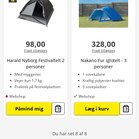
98,00
328,00
Fragt tillægges
Fragt tillægges
Harald Nyborg Festivaltelt 2
Nakano Fur iglotelt - 3
personer
personer
Med myggenet
1 sovekabine
Vejer kun 1,7 kg
Kraftig polyester kvalitet
Praktisk på festivalpladsen
3 sovepladser
Webshop
Webshop
Påmind mig
Læg i kurv
Du har set
8
af
8