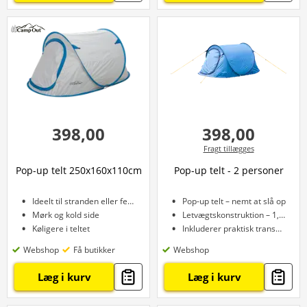
398,00
398,00
Fragt tillægges
Pop-up telt 250x160x110cm
Pop-up telt - 2 personer
Ideelt til stranden eller festival
Pop-up telt – nemt at slå op
Mørk og kold side
Letvægtskonstruktion – 1,31 kg
Køligere i teltet
Inkluderer praktisk transporttaske
Webshop
Få butikker
Webshop
Læg i kurv
Læg i kurv