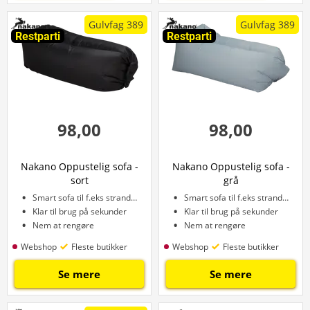
Gulvfag 389
Gulvfag 389
Restparti
Restparti
98,00
98,00
Nakano Oppustelig sofa -
Nakano Oppustelig sofa -
sort
grå
Smart sofa til f.eks stranden
Smart sofa til f.eks stranden
Klar til brug på sekunder
Klar til brug på sekunder
Nem at rengøre
Nem at rengøre
Webshop
Fleste butikker
Webshop
Fleste butikker
Se mere
Se mere