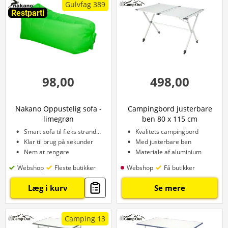
Gulvfag 389
Restparti
98,00
498,00
Nakano Oppustelig sofa -
Campingbord justerbare
limegrøn
ben 80 x 115 cm
Smart sofa til f.eks stranden
Kvalitets campingbord
Klar til brug på sekunder
Med justerbare ben
Nem at rengøre
Materiale af aluminium
Webshop
Fleste butikker
Webshop
Få butikker
Læg i kurv
Se mere
Camping 13