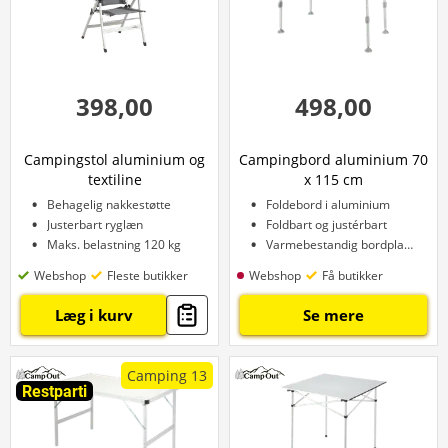
398,00
498,00
Campingstol aluminium og
Campingbord aluminium 70
textiline
x 115 cm
Behagelig nakkestøtte
Foldebord i aluminium
Justerbart ryglæn
Foldbart og justérbart
Maks. belastning 120 kg
Varmebestandig bordplade
Webshop
Fleste butikker
Webshop
Få butikker
Læg i kurv
Se mere
Camping 13
Restparti