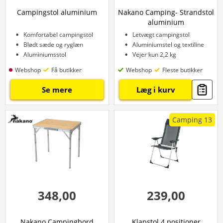
Campingstol aluminium
Nakano Camping- Strandstol
aluminium
Komfortabel campingstol
Letvægt campingstol
Blødt sæde og ryglæn
Aluminiumstel og textiline
Aluminiumsstol
Vejer kun 2,2 kg
Webshop
Få butikker
Webshop
Fleste butikker
Se mere
Læg i kurv
Camping 13
348,00
239,00
Nakano Campingbord
Klapstol 4 positioner