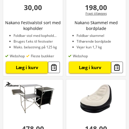
30,00
198,00
Fragt tillægges
Nakano Festivalstol sort med
Nakano Skammel med
kopholder
bordplade
Foldbar stol med kopholder
Foldbar skammel
Bruges f.eks til festivaler
Tilhørende bordplade
Maks. belastning på 125 kg
Vejer kun 1,7 kg
Webshop
Fleste butikker
Webshop
Læg i kurv
Læg i kurv
478,00
148,00