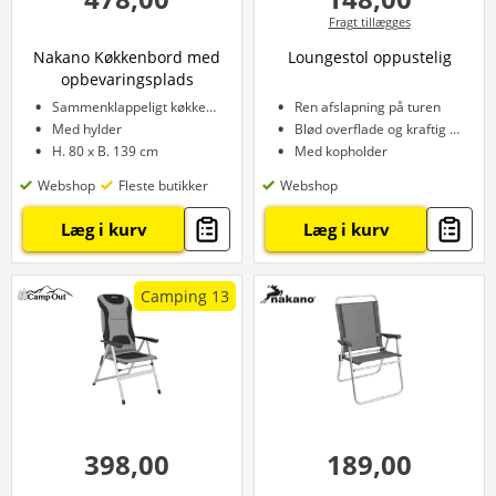
Fragt tillægges
Nakano Køkkenbord med
Loungestol oppustelig
opbevaringsplads
Sammenklappeligt køkkenbord
Ren afslapning på turen
Med hylder
Blød overflade og kraftig bund
H. 80 x B. 139 cm
Med kopholder
Webshop
Fleste butikker
Webshop
Læg i kurv
Læg i kurv
Camping 13
398,00
189,00