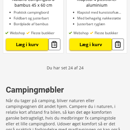
bambus 45 x 60 cm
aluminium
Praktisk campingbord
Klapstol med kunststofsæde
Foldbart og justerbart
Med behagelig nakkestøtte
Bordplade af bambus
Justerbart ryglæn
Webshop
Fleste butikker
Webshop
Fleste butikker
Læg i kurv
Læg i kurv
Du har set
24
af
24
Campingmøbler
Når du tager på camping, bliver naturen eller
campingvognen dit andet hjem. Campere du i naturen, i
relativ kort afstand fra bilen, så kan det øge komforten
ganske betragteligt, hvis du medbringer fx campingstole
eller et lille campingbord. Udover øget komfort så er det
også praktisk i forbindelse med madlavningen og kan også