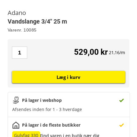
Adano
Vandslange 3/4" 25 m
Varenr.
10085
529,00 kr
21,16/m
Læg i kurv
På lager i webshop
Afsendes inden for 1 - 3 hverdage
På lager i de fleste butikker
Gulvfag 330
Find varen i en butik nær dig