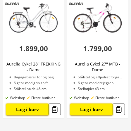
1.899,00
1.799,00
Aurelia Cykel 28'' TREKKING
Aurelia Cykel 27'' MTB -
- Dame
Dame
Bagagebærer for og bag
Stålstel og affjedret forgaffel
6 gear med grip shift
6 gear med drejegreb
Stålstel højde 46 cm
Stelhøjde: 43 cm
Webshop
Fleste butikker
Webshop
Fleste butikker
Læg i kurv
Læg i kurv