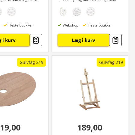
Fleste butikker
Webshop
Fleste butikker
 i kurv
Læg i kurv
Gulvfag 219
Gulvfag 219
19,00
189,00