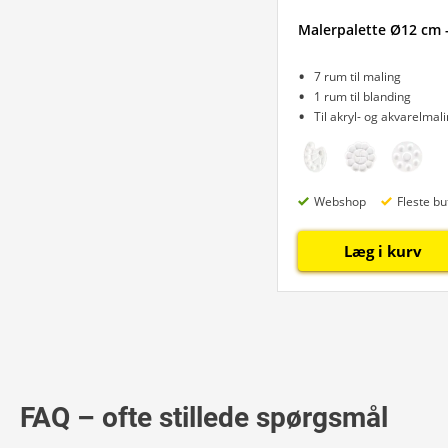
Malerpalette Ø12 cm 
7 rum til maling
1 rum til blanding
Til akryl- og akvarelmal
Webshop
Fleste bu
Læg i kurv
FAQ – ofte stillede spørgsmål