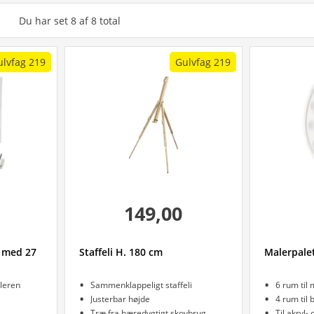
Du har set
8
af
8
total
ulvfag 219
Gulvfag 219
149,00
 med 27
Staffeli H. 180 cm
Malerpale
leren
Sammenklappeligt staffeli
6 rum til 
Justerbar højde
4 rum til 
Træ fra bæredygtigt skovbrug
Til akryl