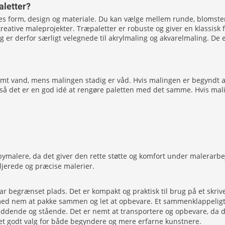
aletter?
deres form, design og materiale. Du kan vælge mellem runde, blomst
kreative maleprojekter. Træpaletter er robuste og giver en klassisk f
 og er derfor særligt velegnede til akrylmaling og akvarelmaling. 
t vand, mens malingen stadig er våd. Hvis malingen er begyndt at t
så det er en god idé at rengøre paletten med det samme. Hvis maling
ymalere, da det giver den rette støtte og komfort under malerarbejde
taljerede og præcise malerier.
har begrænset plads. Det er kompakt og praktisk til brug på et skriv
ed nem at pakke sammen og let at opbevare. Et sammenklappeligt st
 siddende og stående. Det er nemt at transportere og opbevare, da 
il et godt valg for både begyndere og mere erfarne kunstnere.