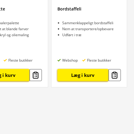
tte
Bordstaffeli
malerpalette
Sammenklappeligt bordstaffeli
t at blande farver
Nem at transportere/opbevare
kryl og oliemaling
Udført i træ
Fleste butikker
Webshop
Fleste butikker
 i kurv
Læg i kurv