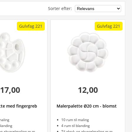
Sorter efter
:
Gulvfag 221
Gulvfag 221
17,00
12,00
tte med fingergreb
Malerpalette Ø20 cm - blomst
maling
10 rum til maling
blanding
4 rum til blanding
- og akvarelmaling m.m.
Til akryl- og akvarelmaling m.m.