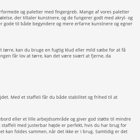
erformede og paletter med fingergreb. Mange af vores paletter
ølelse, der tiltaler kunstnere, og de fungerer godt med akryl- og
De er gode til både begyndere og mere erfarne kunstnere og egner
ørre, kan du bruge en fugtig klud eller mild sæbe for at få
en får lov at tørre, kan det være svært at fjerne, da
t. Med et staffeli får du både stabilitet og frihed til at
ebord eller et lille arbejdsområde og giver god støtte til mindre
affeli med justerbar højde er perfekt, hvis du har brug for
det kan foldes sammen, når det ikke er i brug. Samtidig er det