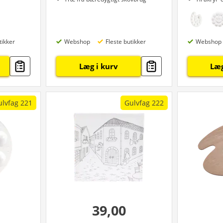
tikker
Webshop
Fleste butikker
Webshop
Læg i kurv
Læg
ulvfag 221
Gulvfag 222
39,00