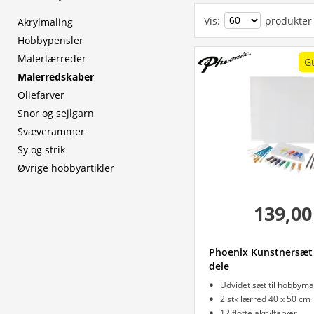
Vis
:
produkter
Akrylmaling
Hobbypensler
Malerlærreder
G
Malerredskaber
Oliefarver
Snor og sejlgarn
Svæverammer
Sy og strik
Øvrige hobbyartikler
139,00
Phoenix Kunstnersæt
dele
Udvidet sæt til hobbyma
2 stk lærred 40 x 50 cm
12 flotte akrylfarver