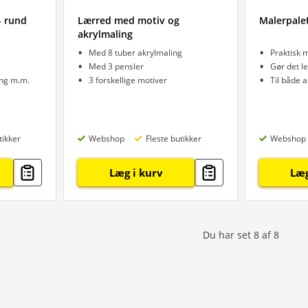
- rund
Lærred med motiv og
Malerpale
akrylmaling
Med 8 tuber akrylmaling
Praktisk 
Med 3 pensler
Gør det le
ing m.m.
3 forskellige motiver
Til både a
tikker
Webshop
Fleste butikker
Webshop
Læg i kurv
Læg
Du har set
8
af
8