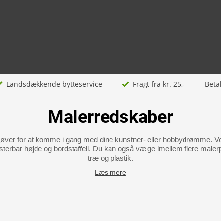
Landsdækkende bytteservice
Fragt fra kr. 25,-
Beta
Malerredskaber
høver for at komme i gang med dine kunstner- eller hobbydrømme. Vo
terbar højde og bordstaffeli. Du kan også vælge imellem flere malerpa
træ og plastik.
Læs mere