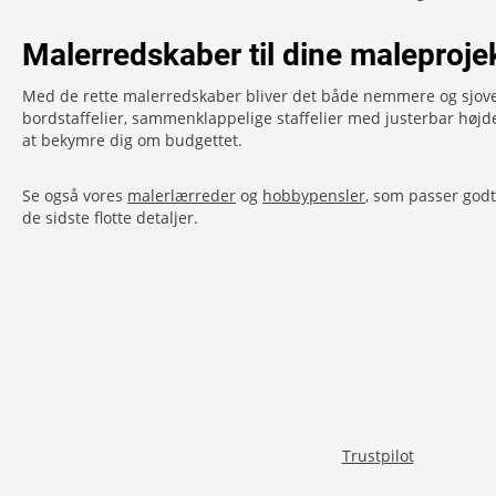
Malerredskaber til dine maleproje
Med de rette malerredskaber bliver det både nemmere og sjovere
bordstaffelier, sammenklappelige staffelier med justerbar højd
at bekymre dig om budgettet.
Se også vores
malerlærreder
og
hobbypensler
, som passer god
de sidste flotte detaljer.
Trustpilot