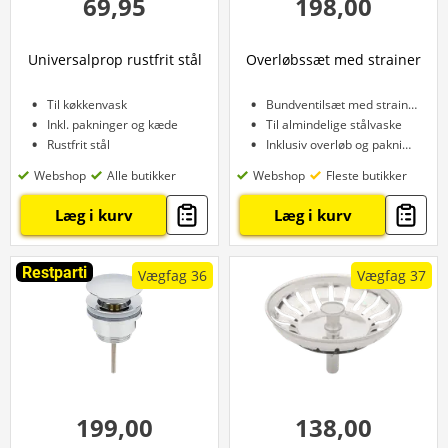
69,95
198,00
Universalprop rustfrit stål
Overløbssæt med strainer
Til køkkenvask
Bundventilsæt med strainer
Inkl. pakninger og kæde
Til almindelige stålvaske
Rustfrit stål
Inklusiv overløb og pakninger
Webshop
Alle butikker
Webshop
Fleste butikker
Læg i kurv
Læg i kurv
Restparti
Vægfag 36
Vægfag 37
199,00
138,00