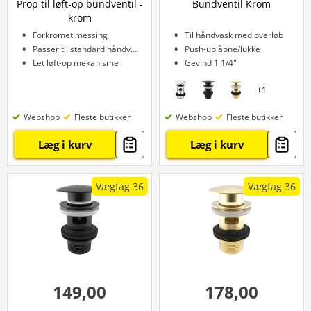
Prop til løft-op bundventil -
Bundventil Krom
krom
Forkromet messing
Til håndvask med overløb
Passer til standard håndvaske
Push-up åbne/lukke
Let løft-op mekanisme
Gevind 1 1/4"
+
1
Webshop
Fleste butikker
Webshop
Fleste butikker
Læg i kurv
Læg i kurv
Vægfag 36
Vægfag 36
149,00
178,00