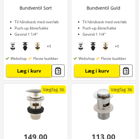
Bundventil Sort
Bundventil Guld
Til håndvask med overløb
Til håndvask med overløb
Push-up åbne/lukke
Push-up åbne/lukke
Gevind 1 1/4"
Gevind 1 1/4"
+
1
+
1
Webshop
Fleste butikker
Webshop
Fleste butikker
Læg i kurv
Læg i kurv
Vægfag 36
Vægfag 36
149,00
113,00