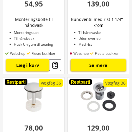
54,95
139,00
Monteringsbolte til
Bundventil med rist 1 1/4'' -
håndvask
krom
Monteringssæt
Til håndvaske
Til håndvask
Uden overløb
Husk Unigum til tætning
Med rist
Webshop
Fleste butikker
Webshop
Fleste butikker
Læg i kurv
Se mere
Restparti
Restparti
Vægfag 36
Vægfag 36
78,00
129,00