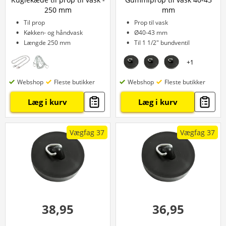
250 mm
mm
Til prop
Prop til vask
Køkken- og håndvask
Ø40-43 mm
Længde 250 mm
Til 1 1/2" bundventil
+
1
Webshop
Fleste butikker
Webshop
Fleste butikker
Læg i kurv
Læg i kurv
Vægfag 37
Vægfag 37
38,95
36,95