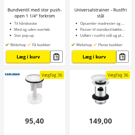
Bundventil med stor push-
Universalstrainer - Rustfri
open 1 1/4" forkrom
stål
Til håndvaske
Opsamler madrester og snavs
Med og uden overløb
Passer til standard køkkenvaske
Stor pop-up
Udført i rustfrit stål og plast
Webshop
Få butikker
Webshop
Fleste butikker
Læg i kurv
Læg i kurv
Vægfag 36
Vægfag 36
95,40
149,00