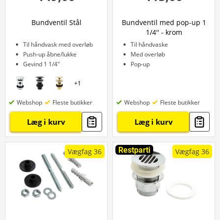
Bundventil Stål
Bundventil med pop-up 1
1/4'' - krom
Til håndvask med overløb
Til håndvaske
Push-up åbne/lukke
Med overløb
Gevind 1 1/4"
Pop-up
+
1
Webshop
Fleste butikker
Webshop
Fleste butikker
Læg i kurv
Læg i kurv
Restparti
Vægfag 36
Vægfag 36