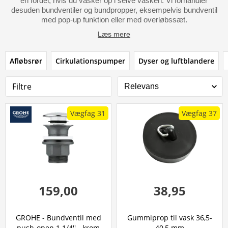
en fordel, hvis du vasker op i selve vasken. Vi forhandler
desuden bundventiler og bundpropper, eksempelvis bundventil
med pop-up funktion eller med overløbssæt.
Læs mere
Afløbsrør
Cirkulationspumper
Dyser og luftblandere
Filtre
Vægfag 31
Vægfag 37
159,00
38,95
GROHE - Bundventil med
Gummiprop til vask 36,5-
push-open 1 1/4'' - krom
40,5 mm