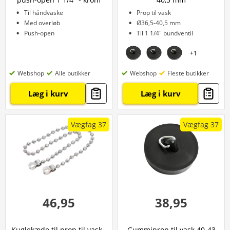
Til håndvaske
Prop til vask
Med overløb
Ø36,5-40,5 mm
Push-open
Til 1 1/4" bundventil
+
1
Webshop
Alle butikker
Webshop
Fleste butikker
Læg i kurv
Læg i kurv
Vægfag 37
Vægfag 37
46,95
38,95
Kuglekæde til prop til vask -
Gummiprop til vask 40-43