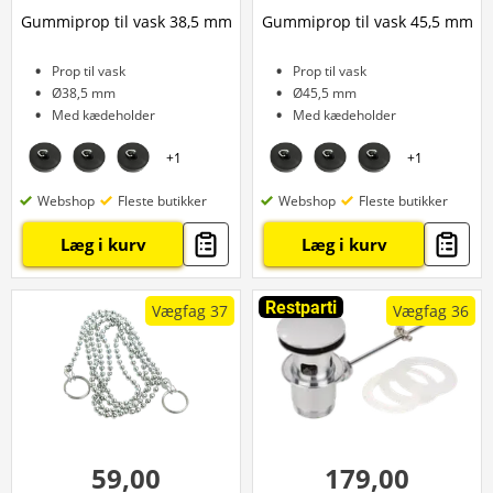
Gummiprop til vask 38,5 mm
Gummiprop til vask 45,5 mm
Prop til vask
Prop til vask
Ø38,5 mm
Ø45,5 mm
Med kædeholder
Med kædeholder
+
1
+
1
Webshop
Fleste butikker
Webshop
Fleste butikker
Læg i kurv
Læg i kurv
Restparti
Vægfag 37
Vægfag 36
59,00
179,00