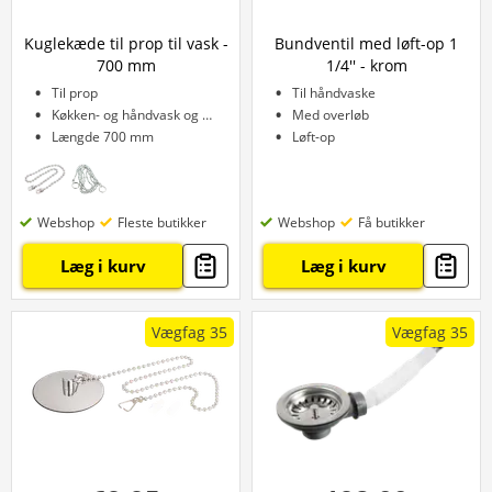
Kuglekæde til prop til vask -
Bundventil med løft-op 1
700 mm
1/4'' - krom
Til prop
Til håndvaske
Køkken- og håndvask og badekar
Med overløb
Længde 700 mm
Løft-op
Webshop
Fleste butikker
Webshop
Få butikker
Læg i kurv
Læg i kurv
Vægfag 35
Vægfag 35