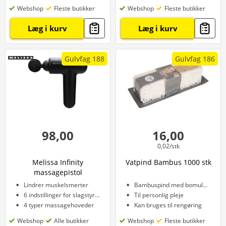
Webshop
Fleste butikker
Webshop
Fleste butikker
Læg i kurv
Læg i kurv
Gulvfag 188
Gulvfag 186
98,00
16,00
0,02/stk
Melissa Infinity
Vatpind Bambus 1000 stk
massagepistol
Lindrer muskelsmerter
Bambuspind med bomuldshovede
6 indstillinger for slagstyrke
Til personlig pleje
4 typer massagehoveder
Kan bruges til rengøring
Webshop
Alle butikker
Webshop
Fleste butikker