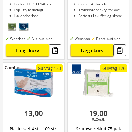
Hoftevidde 100-140 cm
6 dele i 4 størrelser
Top-Dry teknologi
Transparent akryl for overblik
Høj åndbarhed
Perfekt til skuffer og skabe
Webshop
Alle butikker
Webshop
Fleste butikker
Læg i kurv
Læg i kurv
Gulvfag 183
Gulvfag 176
13,00
19,00
0,25/stk
Plastersæt 4 str. 100 stk.
Skumvaskeklud 75-pak