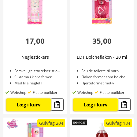
17,00
35,00
Neglestickers
EDT Bolcheflakon - 20 ml
Forskellige størrelser stickers
Eau de toilette til børn
Sliktema i klare farver
Flakon formet som bolche
Med lille neglefil
Hjerteformet motiv
Webshop
Fleste butikker
Webshop
Fleste butikker
Læg i kurv
Læg i kurv
Gulvfag 204
Gulvfag 184