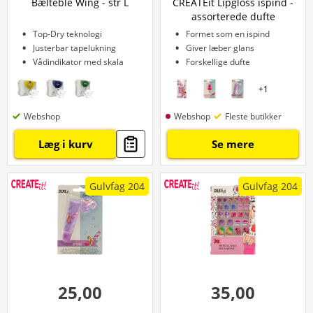
Bælteble Wing - str L
CREATEit Lipgloss ispind -
assorterede dufte
Top-Dry teknologi
Formet som en ispind
Justerbar tapelukning
Giver læber glans
Vådindikator med skala
Forskellige dufte
+
1
Webshop
Webshop
Fleste butikker
Læg i kurv
Se mere
Gulvfag 204
Gulvfag 204
25,00
35,00