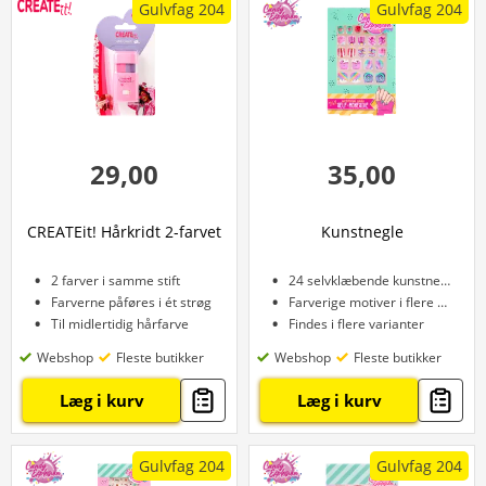
Gulvfag 204
Gulvfag 204
29,00
35,00
CREATEit! Hårkridt 2-farvet
Kunstnegle
2 farver i samme stift
24 selvklæbende kunstnegle
Farverne påføres i ét strøg
Farverige motiver i flere stilarter
Til midlertidig hårfarve
Findes i flere varianter
Webshop
Fleste butikker
Webshop
Fleste butikker
Læg i kurv
Læg i kurv
Gulvfag 204
Gulvfag 204