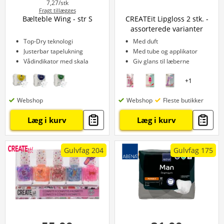
7,27/stk
Fragt tillægges
Bælteble Wing - str S
CREATEit Lipgloss 2 stk. -
assorterede varianter
Top-Dry teknologi
Med duft
Justerbar tapelukning
Med tube og applikator
Vådindikator med skala
Giv glans til læberne
+
1
Webshop
Webshop
Fleste butikker
Læg i kurv
Læg i kurv
Gulvfag 204
Gulvfag 175