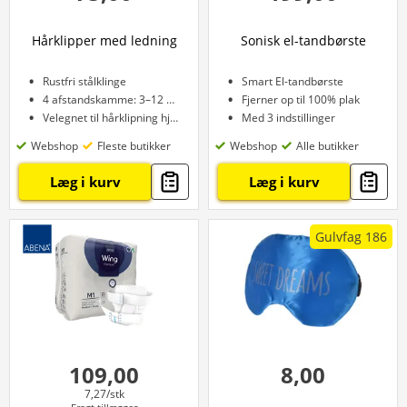
Hårklipper med ledning
Sonisk el-tandbørste
Rustfri stålklinge
Smart El-tandbørste
4 afstandskamme: 3–12 mm
Fjerner op til 100% plak
Velegnet til hårklipning hjemme
Med 3 indstillinger
Webshop
Fleste butikker
Webshop
Alle butikker
Læg i kurv
Læg i kurv
Gulvfag 186
109,00
8,00
7,27/stk