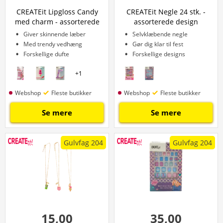
CREATEit Lipgloss Candy
CREATEit Negle 24 stk. -
med charm - assorterede
assorterede design
varianter
Giver skinnende læber
Selvklæbende negle
Med trendy vedhæng
Gør dig klar til fest
Forskellige dufte
Forskellige designs
+
1
Webshop
Fleste butikker
Webshop
Fleste butikker
Se mere
Se mere
Gulvfag 204
Gulvfag 204
15,00
35,00