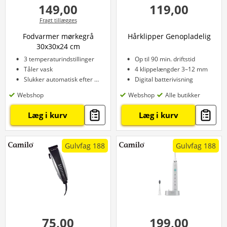
149,00
119,00
Fragt tillægges
Fodvarmer mørkegrå
Hårklipper Genopladelig
30x30x24 cm
3 temperaturindstillinger
Op til 90 min. driftstid
Tåler vask
4 klippelængder 3–12 mm
Slukker automatisk efter 90 minutter
Digital batterivisning
Webshop
Webshop
Alle butikker
Læg i kurv
Læg i kurv
Gulvfag 188
Gulvfag 188
75,00
199,00