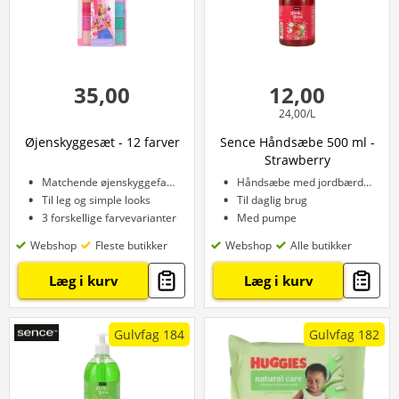
35,00
12,00
24,00/L
Øjenskyggesæt - 12 farver
Sence Håndsæbe 500 ml -
Strawberry
Matchende øjenskyggefarver
Håndsæbe med jordbærduft
Til leg og simple looks
Til daglig brug
3 forskellige farvevarianter
Med pumpe
Webshop
Fleste butikker
Webshop
Alle butikker
Læg i kurv
Læg i kurv
Gulvfag 184
Gulvfag 182