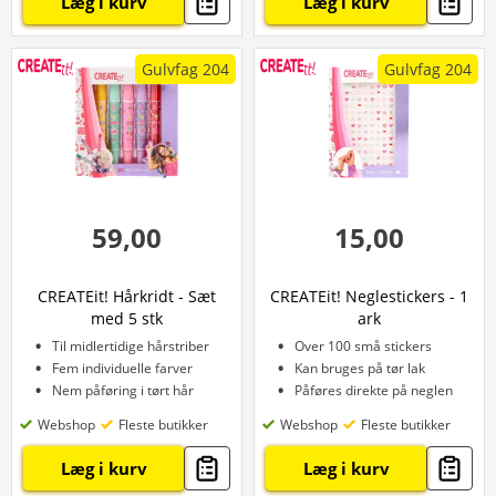
Læg i kurv
Læg i kurv
Gulvfag 204
Gulvfag 204
59,00
15,00
CREATEit! Hårkridt - Sæt
CREATEit! Neglestickers - 1
med 5 stk
ark
Til midlertidige hårstriber
Over 100 små stickers
Fem individuelle farver
Kan bruges på tør lak
Nem påføring i tørt hår
Påføres direkte på neglen
Webshop
Fleste butikker
Webshop
Fleste butikker
Læg i kurv
Læg i kurv