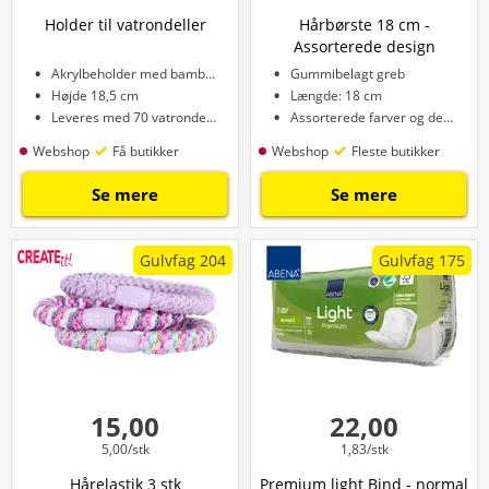
Holder til vatrondeller
Hårbørste 18 cm -
Assorterede design
Akrylbeholder med bambus låg
Gummibelagt greb
Højde 18,5 cm
Længde: 18 cm
Leveres med 70 vatrondeller
Assorterede farver og designs
Webshop
Få butikker
Webshop
Fleste butikker
Se mere
Se mere
Gulvfag 204
Gulvfag 175
15,00
22,00
5,00/stk
1,83/stk
Hårelastik 3 stk
Premium light Bind - normal