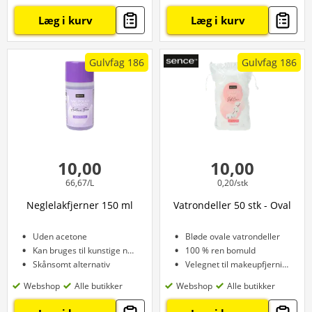
Læg i kurv
Læg i kurv
Gulvfag 186
Gulvfag 186
10,00
10,00
66,67/L
0,20/stk
Neglelakfjerner 150 ml
Vatrondeller 50 stk - Oval
Uden acetone
Bløde ovale vatrondeller
Kan bruges til kunstige negle
100 % ren bomuld
Skånsomt alternativ
Velegnet til makeupfjerning
Webshop
Alle butikker
Webshop
Alle butikker