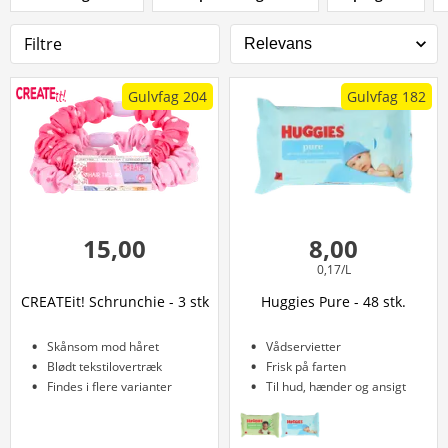
Filtre
Gulvfag 204
Gulvfag 182
15,00
8,00
0,17/L
CREATEit! Schrunchie - 3 stk
Huggies Pure - 48 stk.
Skånsom mod håret
Vådservietter
Blødt tekstilovertræk
Frisk på farten
Findes i flere varianter
Til hud, hænder og ansigt