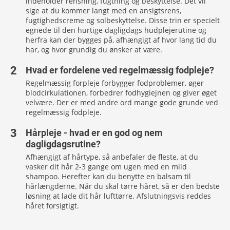
indeholder rensning, fugtning og beskyttelse. Det vil
sige at du kommer langt med en ansigtsrens,
fugtighedscreme og solbeskyttelse. Disse trin er specielt
egnede til den hurtige dagligdags hudplejerutine og
herfra kan der bygges på, afhængigt af hvor lang tid du
har, og hvor grundig du ønsker at være.
Hvad er fordelene ved regelmæssig fodpleje?
Regelmæssig forpleje forbygger fodproblemer, øger
blodcirkulationen, forbedrer fodhygiejnen og giver øget
velvære. Der er med andre ord mange gode grunde ved
regelmæssig fodpleje.
Hårpleje - hvad er en god og nem
dagligdagsrutine?
Afhængigt af hårtype, så anbefaler de fleste, at du
vasker dit hår 2-3 gange om ugen med en mild
shampoo. Herefter kan du benytte en balsam til
hårlængderne. Når du skal tørre håret, så er den bedste
løsning at lade dit hår lufttørre. Afslutningsvis reddes
håret forsigtigt.