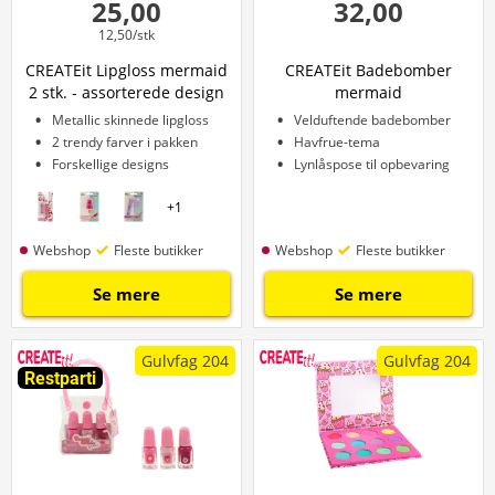
25,00
32,00
12,50/stk
CREATEit Lipgloss mermaid
CREATEit Badebomber
2 stk. - assorterede design
mermaid
Metallic skinnede lipgloss
Velduftende badebomber
2 trendy farver i pakken
Havfrue-tema
Forskellige designs
Lynlåspose til opbevaring
+
1
Webshop
Fleste butikker
Webshop
Fleste butikker
Se mere
Se mere
Gulvfag 204
Gulvfag 204
Restparti