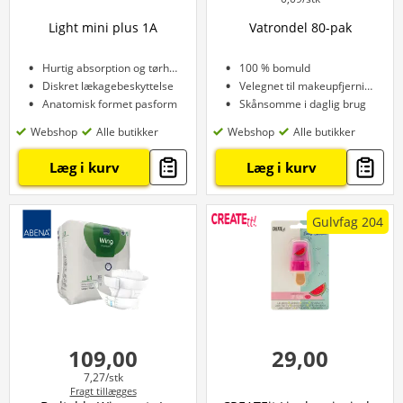
Light mini plus 1A
Vatrondel 80-pak
Hurtig absorption og tørhed
100 % bomuld
Diskret lækagebeskyttelse
Velegnet til makeupfjerning
Anatomisk formet pasform
Skånsomme i daglig brug
Webshop
Alle butikker
Webshop
Alle butikker
Læg i kurv
Læg i kurv
Gulvfag 204
109,00
29,00
7,27/stk
Fragt tillægges