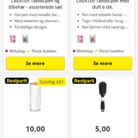
CREATEit Tattoo-pen og
CREATEit Tattoo-pen med
tilbehør - assorterede sæt
duft 6 stk.
Gel-pen med metallic farver
Pen med metallic farver og glitter
Med skabelon og diamanter
Tegn i frihånd eller brug skabelon
Forskellige designs
Kan fjernes med vand og sæbe
Webshop
Fleste butikker
Webshop
Fleste butikker
Se mere
Se mere
Restparti
Restparti
Gulvfag 601
10,00
5,00