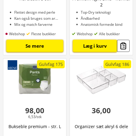
2
Flettet design med perle
Top-Dry teknologi
Kan også bruges som armbånd
Åndbarhed
Mix og match farverne
Anatomisk formede bind
Webshop
Fleste butikker
Webshop
Alle butikker
Se mere
Læg i kurv
Gulvfag 175
Gulvfag 186
98,00
36,00
6,53/stk
Bukseble premium - str. L
Organizer sæt akryl 6 dele