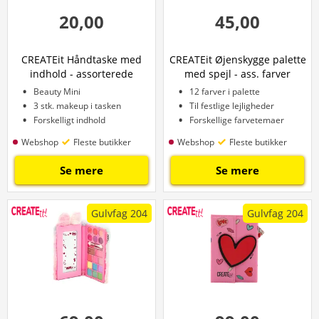
20,00
45,00
CREATEit Håndtaske med
CREATEit Øjenskygge palette
indhold - assorterede
med spejl - ass. farver
varianter
Beauty Mini
12 farver i palette
3 stk. makeup i tasken
Til festlige lejligheder
Forskelligt indhold
Forskellige farvetemaer
Webshop
Fleste butikker
Webshop
Fleste butikker
Se mere
Se mere
Gulvfag 204
Gulvfag 204