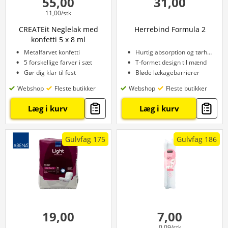
55,00
31,00
11,00/stk
CREATEit Neglelak med
Herrebind Formula 2
konfetti 5 x 8 ml
Metalfarvet konfetti
Hurtig absorption og tørhed
5 forskellige farver i sæt
T-formet design til mænd
Gør dig klar til fest
Bløde lækagebarrierer
Webshop
Fleste butikker
Webshop
Fleste butikker
Læg i kurv
Læg i kurv
Gulvfag 175
Gulvfag 186
19,00
7,00
0,09/stk