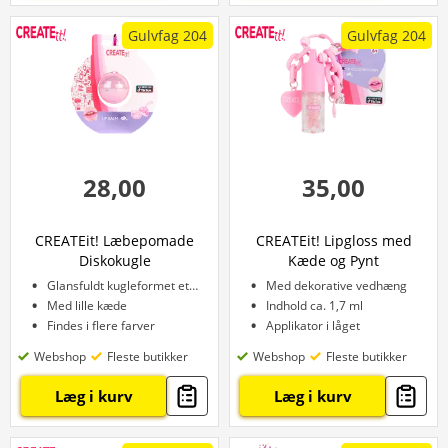
Gulvfag 204
Gulvfag 204
28,00
35,00
CREATEit! Læbepomade
CREATEit! Lipgloss med
Diskokugle
Kæde og Pynt
Glansfuldt kugleformet etui
Med dekorative vedhæng
Med lille kæde
Indhold ca. 1,7 ml
Findes i flere farver
Applikator i låget
Webshop
Fleste butikker
Webshop
Fleste butikker
Læg i kurv
Læg i kurv