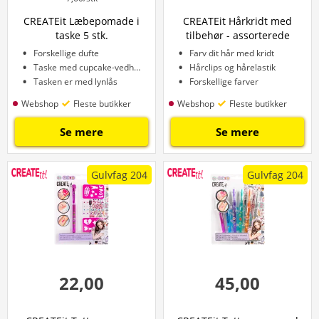
CREATEit Læbepomade i
CREATEit Hårkridt med
taske 5 stk.
tilbehør - assorterede
varianter
Forskellige dufte
Farv dit hår med kridt
Taske med cupcake-vedhæng
Hårclips og hårelastik
Tasken er med lynlås
Forskellige farver
Webshop
Fleste butikker
Webshop
Fleste butikker
Se mere
Se mere
Gulvfag 204
Gulvfag 204
22,00
45,00