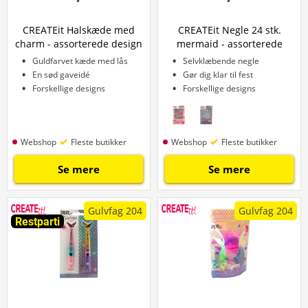
CREATEit Halskæde med
CREATEit Negle 24 stk.
charm - assorterede design
mermaid - assorterede
design
Guldfarvet kæde med lås
Selvklæbende negle
En sød gaveidé
Gør dig klar til fest
Forskellige designs
Forskellige designs
Webshop
Fleste butikker
Webshop
Fleste butikker
Se mere
Se mere
Gulvfag 204
Gulvfag 204
Restparti