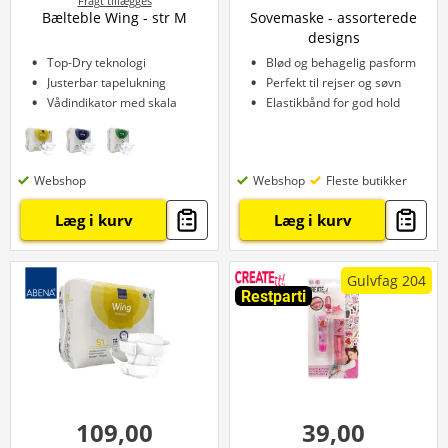
Fragt tillægges
Bælteble Wing - str M
Sovemaske - assorterede
designs
Top-Dry teknologi
Blød og behagelig pasform
Justerbar tapelukning
Perfekt til rejser og søvn
Vådindikator med skala
Elastikbånd for god hold
Webshop
Webshop
Fleste butikker
Læg i kurv
Læg i kurv
Gulvfag 204
Restparti
109,00
39,00