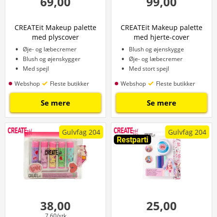
69,00
99,00
CREATEit Makeup palette
CREATEit Makeup palette
med plyscover
med hjerte-cover
Øje- og læbecremer
Blush og øjenskygge
Blush og øjenskygger
Øje- og læbecremer
Med spejl
Med stort spejl
Webshop
Fleste butikker
Webshop
Fleste butikker
Se mere
Se mere
Gulvfag 204
Gulvfag 204
Restparti
38,00
25,00
7,60/stk