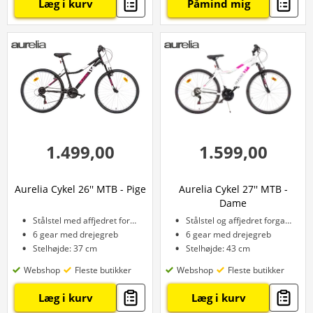
Læg i kurv
Påmind mig
1.499,00
1.599,00
Aurelia Cykel 26'' MTB - Pige
Aurelia Cykel 27'' MTB -
Dame
Stålstel med affjedret forgaffel
Stålstel og affjedret forgaffel
6 gear med drejegreb
6 gear med drejegreb
Stelhøjde: 37 cm
Stelhøjde: 43 cm
Webshop
Fleste butikker
Webshop
Fleste butikker
Læg i kurv
Læg i kurv