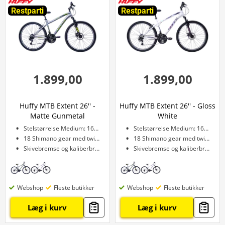
Restparti
Restparti
1.899,00
1.899,00
Huffy MTB Extent 26'' -
Huffy MTB Extent 26'' - Gloss
Matte Gunmetal
White
Stelstørrelse Medium: 165–178 cm
Stelstørrelse Medium: 165–178 cm
18 Shimano gear med twist-skifte
18 Shimano gear med twist-skifte
Skivebremse og kaliberbremse
Skivebremse og kaliberbremse
Webshop
Fleste butikker
Webshop
Fleste butikker
Læg i kurv
Læg i kurv