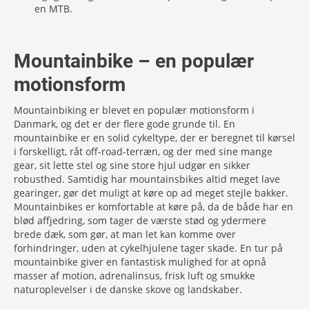
en MTB.
Mountainbike – en populær
motionsform
Mountainbiking er blevet en populær motionsform i
Danmark, og det er der flere gode grunde til. En
mountainbike er en solid cykeltype, der er beregnet til kørsel
i forskelligt, råt off-road-terræn, og der med sine mange
gear, sit lette stel og sine store hjul udgør en sikker
robusthed. Samtidig har mountainsbikes altid meget lave
gearinger, gør det muligt at køre op ad meget stejle bakker.
Mountainbikes er komfortable at køre på, da de både har en
blød affjedring, som tager de værste stød og ydermere
brede dæk, som gør, at man let kan komme over
forhindringer, uden at cykelhjulene tager skade. En tur på
mountainbike giver en fantastisk mulighed for at opnå
masser af motion, adrenalinsus, frisk luft og smukke
naturoplevelser i de danske skove og landskaber.