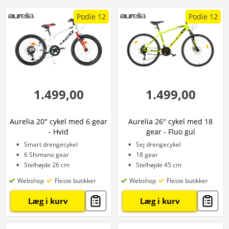
Podie 12
Podie 12
1.499,00
1.499,00
Aurelia 20" cykel med 6 gear
Aurelia 26" cykel med 18
- Hvid
gear - Fluo gul
Smart drengecykel
Sej drengecykel
6 Shimano gear
18 gear
Stelhøjde 26 cm
Stelhøjde 45 cm
Webshop
Fleste butikker
Webshop
Fleste butikker
Læg i kurv
Læg i kurv