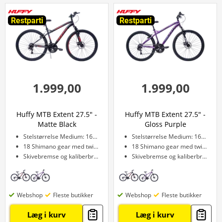
Restparti
Restparti
1.999,00
1.999,00
Huffy MTB Extent 27.5" -
Huffy MTB Extent 27.5" -
Matte Black
Gloss Purple
Stelstørrelse Medium: 168–178 cm
Stelstørrelse Medium: 168–178 cm
18 Shimano gear med twist-skifte
18 Shimano gear med twist-skifte
Skivebremse og kaliberbremse
Skivebremse og kaliberbremse
Webshop
Fleste butikker
Webshop
Fleste butikker
Læg i kurv
Læg i kurv