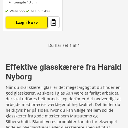
Længde 13 cm
Webshop
Alle butikker
Læg i kurv
Du har set
1
af
1
Effektive glasskærere fra Harald
Nyborg
Når du skal skære i glas, er det meget vigtigt at du finder en
god glasskærer. At skære i glas
kan
være et farligt arbejdet,
der skal udføres helt præcist, og derfor er det nødvendigt at
arbejde med præcise værktøjer af høj kvalitet. Det finder du
heldigvis her på siden, hvor du kan vælge mellem solide
glasskærer fra gode mærker som Mutsutomo og
Silberschnitt. Blandt vores produkter kan du for eksempel
finde en olieglasskærer eller glasskærere specielt til at