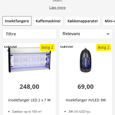
siden.
Læs mere
Insektfangere
Kaffemaskiner
Køkkenapparater
Mini-
Filtre
Bolig 2
Bolig 2
248,00
69,00
insektfanger LED 2 x 7 W
Insektfanger m/LED 3W
Dækker op til 100 m²
3W UV-/LED-lys