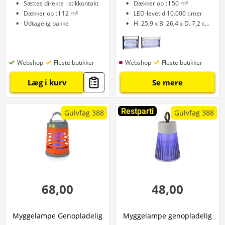
Sættes direkte i stikkontakt
Dækker op til 50 m²
Dækker op til 12 m²
LED-levetid 10.000 timer
Udtagelig bakke
H. 25,9 x B. 26,4 x D. 7,2 cm
Webshop
Fleste butikker
Webshop
Fleste butikker
Læg i kurv
Se mere
Restparti
Gulvfag 388
Gulvfag 388
68,00
48,00
Myggelampe Genopladelig
Myggelampe genopladelig