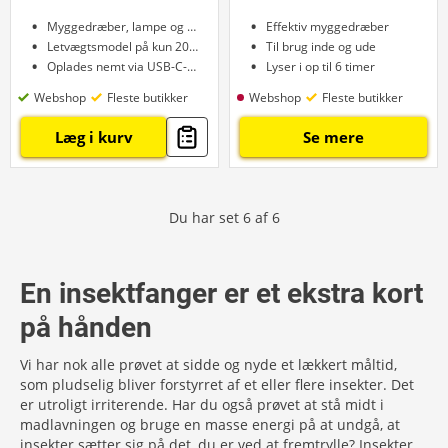
Myggedræber, lampe og spotlys
Effektiv myggedræber
Letvægtsmodel på kun 200 g
Til brug inde og ude
Oplades nemt via USB-C-kabel
Lyser i op til 6 timer
Webshop
Fleste butikker
Webshop
Fleste butikker
Læg i kurv
Se mere
Du har set
6
af
6
En insektfanger er et ekstra kort
på hånden
Vi har nok alle prøvet at sidde og nyde et lækkert måltid,
som pludselig bliver forstyrret af et eller flere insekter. Det
er utroligt irriterende. Har du også prøvet at stå midt i
madlavningen og bruge en masse energi på at undgå, at
insekter sætter sig på det, du er ved at fremtrylle? Insekter