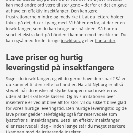
kan med andre ord være til stor gene – derfor er det en gave
at have en effektiv insektfanger. Den kan gøre
frustrationerne mindre og medvirke til, at du lettere holder
fokus på det, du er i gang med. Vi håber derfor, at der er en
insektfanger, som du kan bruge her på siden. Så har du
snart et ekstra kort på hånden i kampen mod insekterne. Du
kan også med fordel bruge
insektspray
eller
fluefælder
.
Lave priser og hurtig
leveringstid på insektfangere
Søger du insektfanger, og vil du gerne have den snart? Så er
du kommet til den rette forhandler. Harald Nyborg er altså
stedet, når du ønsker at styrke kampen mod insekterne,
uden at det skal koste kassen. Og hvis irritationen over
insekterne er ved at blive alt for stor, vil du sikkert blive glad
for vores hurtige leveringstid. Den hurtige leveringstid og de
lave priser gælder selvfølgelig også for reservedele som
lysstofrør til insektfangere. Bestil en effektiv insektfanger
eller reservedel i dag – inden længe står du meget stærkere
i kampen mod de irriterende insekter.