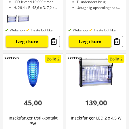
LED-levetid 10.000 timer
Til indendørs brug
H. 26,4 x B. 48,6 x D. 7,2 cm
Udtagelig opsamlingsbakke
Webshop
Fleste butikker
Webshop
Fleste butikker
Læg i kurv
Læg i kurv
Bolig 2
Bolig 2
45,00
139,00
Insektfanger t/stikkontakt
Insektfanger LED 2 x 4,5 W
3W