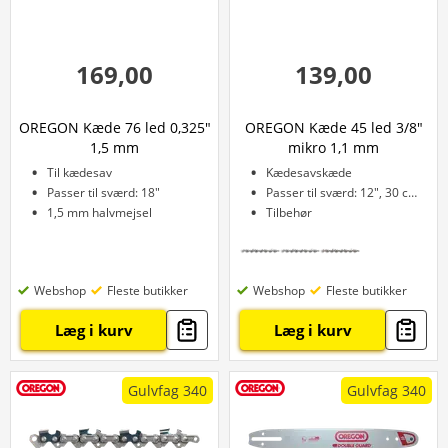
169,00
139,00
OREGON Kæde 76 led 0,325"
OREGON Kæde 45 led 3/8"
1,5 mm
mikro 1,1 mm
Til kædesav
Kædesavskæde
Passer til sværd: 18"
Passer til sværd: 12", 30 cm
1,5 mm halvmejsel
Tilbehør
Webshop
Fleste butikker
Webshop
Fleste butikker
Læg i kurv
Læg i kurv
Gulvfag 340
Gulvfag 340