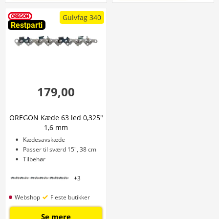
Gulvfag 340
Restparti
179,00
OREGON Kæde 63 led 0,325"
1,6 mm
Kædesavskæde
Passer til sværd 15", 38 cm
Tilbehør
+
3
Webshop
Fleste butikker
Se mere