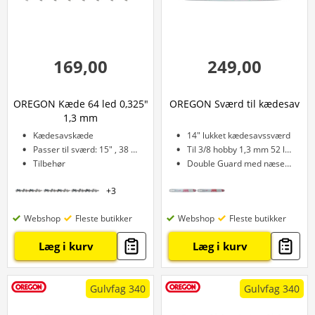
169,00
249,00
OREGON Kæde 64 led 0,325"
OREGON Sværd til kædesav
1,3 mm
Kædesavskæde
14" lukket kædesavssværd
Passer til sværd: 15" , 38 cm
Til 3/8 hobby 1,3 mm 52 led
Tilbehør
Double Guard med næsehjul
+
3
Webshop
Fleste butikker
Webshop
Fleste butikker
Læg i kurv
Læg i kurv
Gulvfag 340
Gulvfag 340