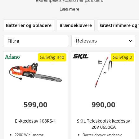
eksempelvis Adano her på siden.
Læs mere
Batterier og opladere
Brændekløvere
Græstrimmere og 
Filtre
Gulvfag 340
Gulvfag 2
599,00
990,00
El-kædesav 108RS-1
SKIL Teleskopisk kædesav
20V 0650CA
2200 W el-motor
Batteridrevet kædesav