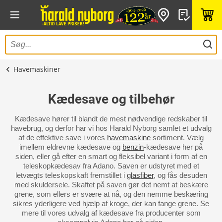
Havemaskiner
Kædesave og tilbehør
Kædesave hører til blandt de mest nødvendige redskaber til
havebrug, og derfor har vi hos Harald Nyborg samlet et udvalg
af de effektive save i vores
havemaskine
sortiment. Vælg
imellem eldrevne kædesave og
benzin
-kædesave her på
siden, eller gå efter en smart og fleksibel variant i form af en
teleskopkædesav fra Adano. Saven er udstyret med et
letvægts teleskopskaft fremstillet i
glasfiber
, og fås desuden
med skuldersele. Skaftet på saven gør det nemt at beskære
grene, som ellers er svære at nå, og den nemme beskæring
sikres yderligere ved hjælp af kroge, der kan fange grene. Se
mere til vores udvalg af kædesave fra producenter som