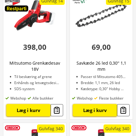
Gulvfag 14
Gulvfag 15
Restparti
398,00
69,00
Mitsutomo Grenkædesav
Savkæde 26 led 0,30'' 1,1
18V
mm
Til beskæring af grene
Passer til Mitsutomo 40558
Enhånds og letvægtsdesign
Bredde: 1,1 mm, 26 led
SDS-system
Kædetype: 0,30" Hobby Mikro
Webshop
Alle butikker
Webshop
Fleste butikker
Læg i kurv
Læg i kurv
Gulvfag 340
Gulvfag 340