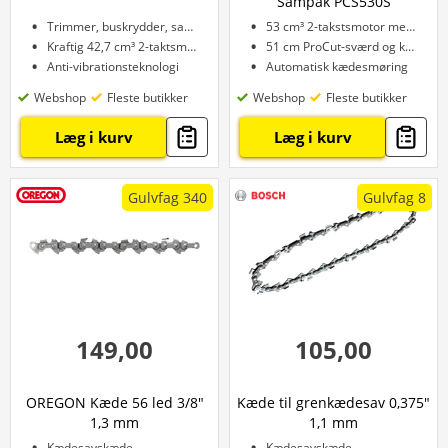
Sampak PCS530S
Trimmer, buskrydder, sav, klipper
53 cm³ 2-takstsmotor med 2,7 HK
Kraftig 42,7 cm³ 2-taktsmotor
51 cm ProCut-sværd og kæde
Anti-vibrationsteknologi
Automatisk kædesmøring
Webshop
Fleste butikker
Webshop
Fleste butikker
Læg i kurv
Læg i kurv
Gulvfag 340
Gulvfag 8
149,00
105,00
OREGON Kæde 56 led 3/8"
Kæde til grenkædesav 0,375"
1,3 mm
1,1 mm
Kædesavskæde
Kædesavskæde