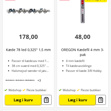
178,00
48,00
Kæde 78 led 0,325" 1,5 mm
OREGON Kædefil 4 mm 3-
pak
Passer til kædesav med 18" sværd
4 mm kædefil
38 cm sværd med 0,325" deling
Til kædesavsklinge
Halvmejsel tænder til jævn skæring
Passer til kæde 3/8 Hobby
+
3
Webshop
Fleste butikker
Webshop
Fleste butikker
Læg i kurv
Læg i kurv