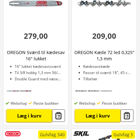
279,00
209,00
OREGON Sværd til kædesav
OREGON Kæde 72 led 0,325"
16" lukket
1,3 mm
16" lukket kædesavssværd
Kædesavskæde
Til 3/8 hobby 1,3 mm 56/57 led
Passer til sværd: 18", 45 cm
Double Guard med næsehjul
Tilbehør
Webshop
Fleste butikker
Webshop
Fleste butikker
Læg i kurv
Læg i kurv
Gulvfag 340
Gulvfag 5