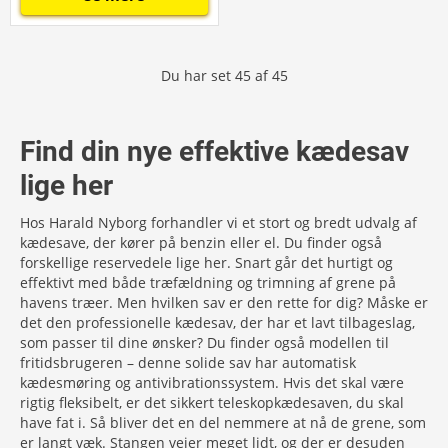
Du har set
45
af
45
Find din nye effektive kædesav
lige her
Hos Harald Nyborg forhandler vi et stort og bredt udvalg af
kædesave, der kører på benzin eller el. Du finder også
forskellige reservedele lige her. Snart går det hurtigt og
effektivt med både træfældning og trimning af grene på
havens træer. Men hvilken sav er den rette for dig? Måske er
det den professionelle kædesav, der har et lavt tilbageslag,
som passer til dine ønsker? Du finder også modellen til
fritidsbrugeren – denne solide sav har automatisk
kædesmøring og antivibrationssystem. Hvis det skal være
rigtig fleksibelt, er det sikkert teleskopkædesaven, du skal
have fat i. Så bliver det en del nemmere at nå de grene, som
er langt væk. Stangen vejer meget lidt, og der er desuden