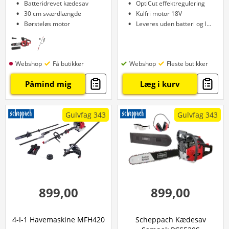
Batteridrevet kædesav
OptiCut effektregulering
30 cm sværdlængde
Kulfri motor 18V
Børsteløs motor
Leveres uden batteri og lader
Webshop
Få butikker
Webshop
Fleste butikker
Påmind mig
Læg i kurv
Gulvfag 343
Gulvfag 343
899,00
899,00
4-I-1 Havemaskine MFH420
Scheppach Kædesav