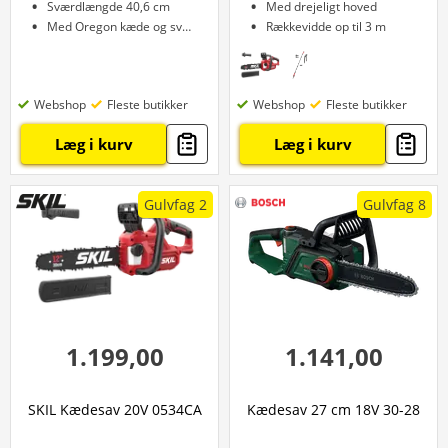
Sværdlængde 40,6 cm
Med drejeligt hoved
Med Oregon kæde og sværd
Rækkevidde op til 3 m
Webshop
Fleste butikker
Webshop
Fleste butikker
Læg i kurv
Læg i kurv
Gulvfag 2
Gulvfag 8
1.199,00
1.141,00
SKIL Kædesav 20V 0534CA
Kædesav 27 cm 18V 30-28