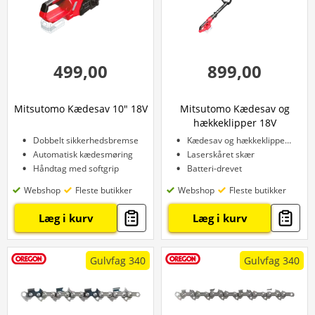
499,00
899,00
Mitsutomo Kædesav 10" 18V
Mitsutomo Kædesav og
hækkeklipper 18V
Dobbelt sikkerhedsbremse
Kædesav og hækkeklipper i én
Automatisk kædesmøring
Laserskåret skær
Håndtag med softgrip
Batteri-drevet
Webshop
Fleste butikker
Webshop
Fleste butikker
Læg i kurv
Læg i kurv
Gulvfag 340
Gulvfag 340