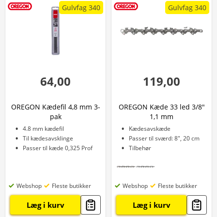
Gulvfag 340
Gulvfag 340
64,00
119,00
OREGON Kædefil 4,8 mm 3-
OREGON Kæde 33 led 3/8"
pak
1,1 mm
4.8 mm kædefil
Kædesavskæde
Til kædesavsklinge
Passer til sværd: 8", 20 cm
Passer til kæde 0,325 Prof
Tilbehør
Webshop
Fleste butikker
Webshop
Fleste butikker
Læg i kurv
Læg i kurv