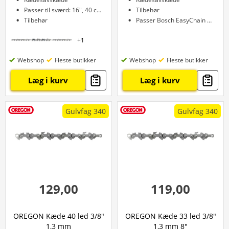
Passer til sværd: 16", 40 cm
Tilbehør
Tilbehør
Passer Bosch EasyChain 18V-15-7
+
1
Webshop
Fleste butikker
Webshop
Fleste butikker
Læg i kurv
Læg i kurv
Gulvfag 340
Gulvfag 340
129,00
119,00
OREGON Kæde 40 led 3/8"
OREGON Kæde 33 led 3/8"
1,3 mm
1,3 mm 8"