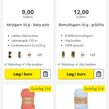
9,00
12,00
0,06/m
0,08/m
Akrylgarn 50 g - Baby pink
Bomuldsgarn 50 g - grå/lilla
Lækker blød kvalitet
Grålilla bomuldsgarn
Løbelængde 150 m
I høj kvalitet
Strikkefasthed 22 m/29 p
100% bomuld
+
25
+
23
Webshop
Alle butikker
Webshop
Alle butikker
Læg i kurv
Læg i kurv
Gulvfag 214
Gulvfag 214