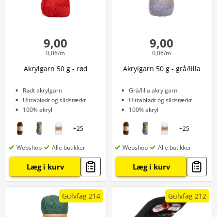
9,00
9,00
0,06/m
0,06/m
Akrylgarn 50 g - rød
Akrylgarn 50 g - grå/lilla
Rødt akrylgarn
Grå/lilla akrylgarn
Ultrablødt og slidstærkt
Ultrablødt og slidstærkt
100% akryl
100% akryl
+
25
+
25
Webshop
Alle butikker
Webshop
Alle butikker
Læg i kurv
Læg i kurv
Gulvfag 214
Gulvfag 212