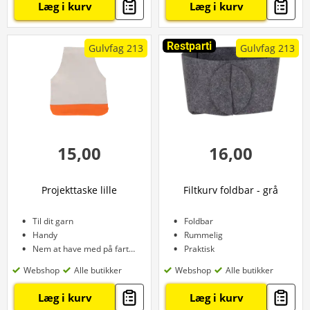
Læg i kurv
Læg i kurv
Restparti
Gulvfag 213
Gulvfag 213
15,00
16,00
Projekttaske lille
Filtkurv foldbar - grå
Til dit garn
Foldbar
Handy
Rummelig
Nem at have med på farten
Praktisk
Webshop
Alle butikker
Webshop
Alle butikker
Læg i kurv
Læg i kurv