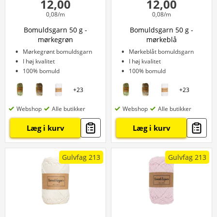
12,00
12,00
0,08/m
0,08/m
Bomuldsgarn 50 g -
Bomuldsgarn 50 g -
mørkegrøn
mørkeblå
Mørkegrønt bomuldsgarn
Mørkeblåt bomuldsgarn
I høj kvalitet
I høj kvalitet
100% bomuld
100% bomuld
+
23
+
23
Webshop
Alle butikker
Webshop
Alle butikker
Læg i kurv
Læg i kurv
Gulvfag 213
Gulvfag 213