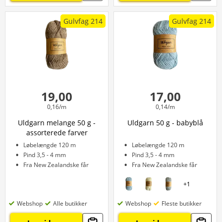
Gulvfag 214
Gulvfag 214
19,00
17,00
0,16/m
0,14/m
Uldgarn melange 50 g -
Uldgarn 50 g - babyblå
assorterede farver
Løbelængde 120 m
Løbelængde 120 m
Pind 3,5 - 4 mm
Pind 3,5 - 4 mm
Fra New Zealandske får
Fra New Zealandske får
+
1
Webshop
Alle butikker
Webshop
Fleste butikker