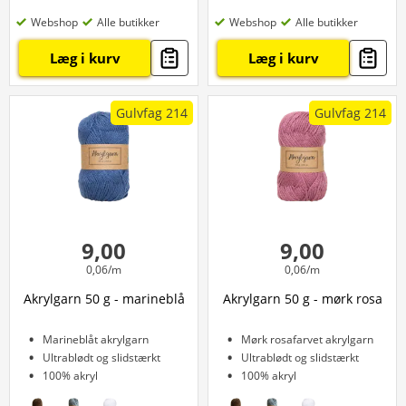
Webshop
Alle butikker
Webshop
Alle butikker
Læg i kurv
Læg i kurv
Gulvfag 214
Gulvfag 214
9,00
9,00
0,06/m
0,06/m
Akrylgarn 50 g - marineblå
Akrylgarn 50 g - mørk rosa
Marineblåt akrylgarn
Mørk rosafarvet akrylgarn
Ultrablødt og slidstærkt
Ultrablødt og slidstærkt
100% akryl
100% akryl