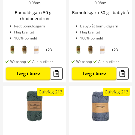
0,08/m
0,08/m
Bomuldsgarn 50 g -
Bomuldsgarn 50 g - babyblå
rhododendron
Rødt bomuldsgarn
Babyblåt bomuldsgarn
I høj kvalitet
I høj kvalitet
100% bomuld
100% bomuld
+
23
+
23
Webshop
Alle butikker
Webshop
Alle butikker
Læg i kurv
Læg i kurv
Gulvfag 213
Gulvfag 213