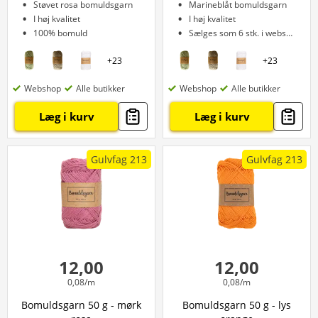
Støvet rosa bomuldsgarn
Marineblåt bomuldsgarn
I høj kvalitet
I høj kvalitet
100% bomuld
Sælges som 6 stk. i webshop
+
23
+
23
Webshop
Alle butikker
Webshop
Alle butikker
Læg i kurv
Læg i kurv
Gulvfag 213
Gulvfag 213
12,00
12,00
0,08/m
0,08/m
Bomuldsgarn 50 g - mørk
Bomuldsgarn 50 g - lys