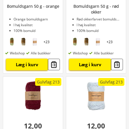
Bomuldsgarn 50 g - orange
Bomuldsgarn 50 g - rød
okker
Orange bomuldsgarn
Rød okkerfarvet bomuldsgarn
I høj kvalitet
I høj kvalitet
100% bomuld
100% bomuld
+
23
+
23
Webshop
Alle butikker
Webshop
Alle butikker
Læg i kurv
Læg i kurv
Gulvfag 213
Gulvfag 213
12,00
12,00