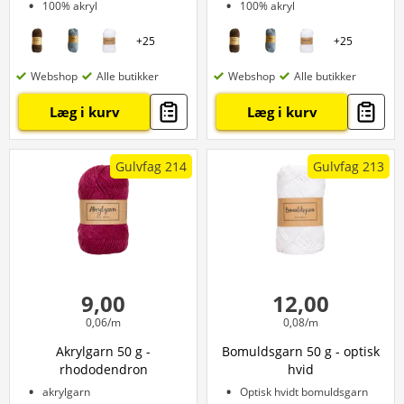
100% akryl
100% akryl
+
25
+
25
Webshop
Alle butikker
Webshop
Alle butikker
Læg i kurv
Læg i kurv
Gulvfag 214
Gulvfag 213
9,00
12,00
0,06/m
0,08/m
Akrylgarn 50 g -
Bomuldsgarn 50 g - optisk
rhododendron
hvid
akrylgarn
Optisk hvidt bomuldsgarn