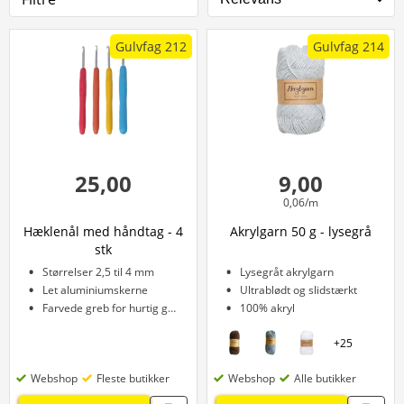
Gulvfag 212
Gulvfag 214
25,00
9,00
0,06/m
Hæklenål med håndtag - 4
Akrylgarn 50 g - lysegrå
stk
Størrelser 2,5 til 4 mm
Lysegråt akrylgarn
Let aluminiumskerne
Ultrablødt og slidstærkt
Farvede greb for hurtig genkendelse
100% akryl
+
25
Webshop
Fleste butikker
Webshop
Alle butikker