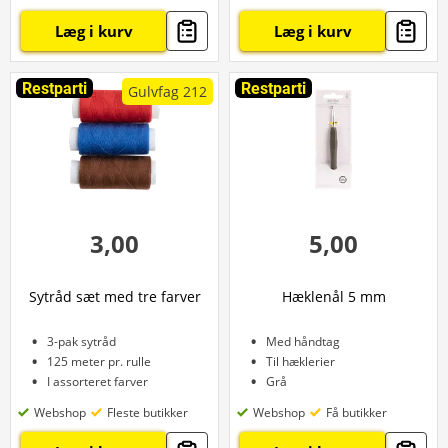
Læg i kurv
Læg i kurv
Restparti
Restparti
Gulvfag 212
3,00
5,00
Sytråd sæt med tre farver
Hæklenål 5 mm
3-pak sytråd
Med håndtag
125 meter pr. rulle
Til hæklerier
I assorteret farver
Grå
Webshop
Fleste butikker
Webshop
Få butikker