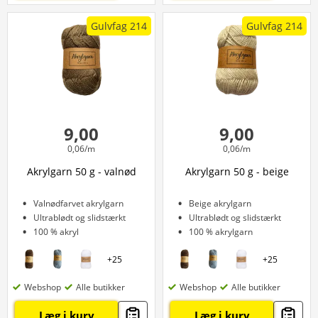
Gulvfag 214
Gulvfag 214
9,00
9,00
0,06/m
0,06/m
Akrylgarn 50 g - valnød
Akrylgarn 50 g - beige
Valnødfarvet akrylgarn
Beige akrylgarn
Ultrablødt og slidstærkt
Ultrablødt og slidstærkt
100 % akryl
100 % akrylgarn
+
25
+
25
Webshop
Alle butikker
Webshop
Alle butikker
Læg i kurv
Læg i kurv