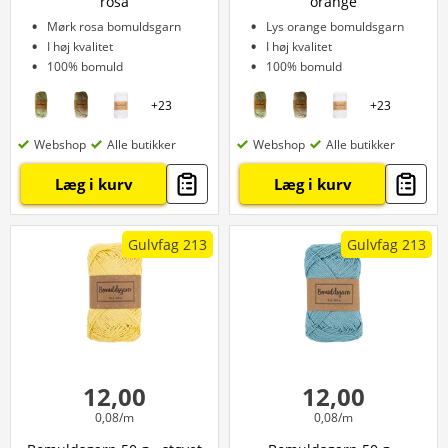
rosa
orange
Mørk rosa bomuldsgarn
Lys orange bomuldsgarn
I høj kvalitet
I høj kvalitet
100% bomuld
100% bomuld
+
23
+
23
Webshop
Alle butikker
Webshop
Alle butikker
Læg i kurv
Læg i kurv
Gulvfag 213
Gulvfag 213
12,00
12,00
0,08/m
0,08/m