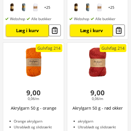
+
25
+
25
Webshop
Alle butikker
Webshop
Alle butikker
Læg i kurv
Læg i kurv
Gulvfag 214
Gulvfag 214
9,00
9,00
0,06/m
0,06/m
Akrylgarn 50 g - orange
Akrylgarn 50 g - rød okker
Orange akrylgarn
akrylgarn
Ultrablødt og slidstærkt
Ultrablødt og slidstærkt