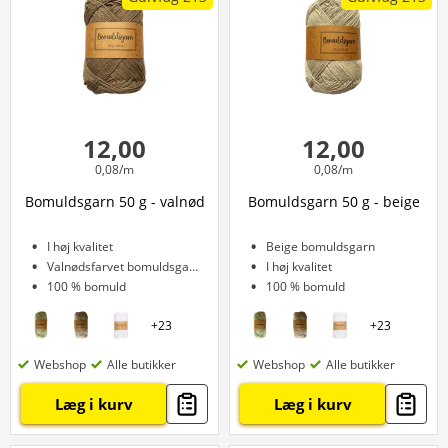
12,00
12,00
0,08/m
0,08/m
Bomuldsgarn 50 g - valnød
Bomuldsgarn 50 g - beige
I høj kvalitet
Beige bomuldsgarn
Valnødsfarvet bomuldsgarn
I høj kvalitet
100 % bomuld
100 % bomuld
+
23
+
23
Webshop
Alle butikker
Webshop
Alle butikker
Læg i kurv
Læg i kurv