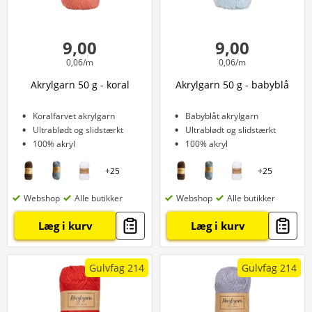
9,00
9,00
0,06/m
0,06/m
Akrylgarn 50 g - koral
Akrylgarn 50 g - babyblå
Koralfarvet akrylgarn
Babyblåt akrylgarn
Ultrablødt og slidstærkt
Ultrablødt og slidstærkt
100% akryl
100% akryl
+
25
+
25
Webshop
Alle butikker
Webshop
Alle butikker
Læg i kurv
Læg i kurv
Gulvfag 214
Gulvfag 214