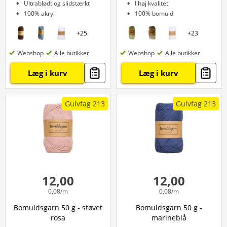
Ultrablødt og slidstærkt
I høj kvalitet
100% akryl
100% bomuld
+
25
+
23
Webshop
Alle butikker
Webshop
Alle butikker
Læg i kurv
Læg i kurv
Gulvfag 213
Gulvfag 213
12,00
12,00
0,08/m
0,08/m
Bomuldsgarn 50 g - støvet
Bomuldsgarn 50 g -
rosa
marineblå