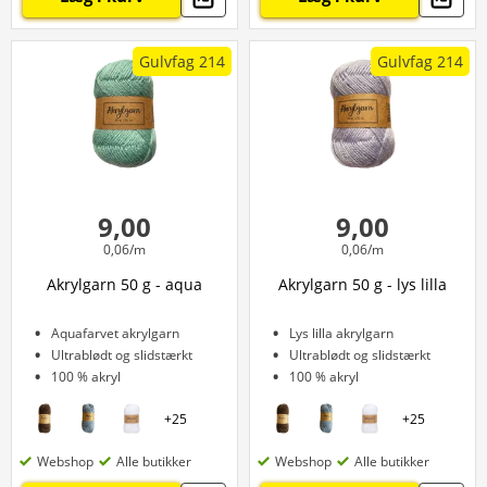
Gulvfag 214
Gulvfag 214
9,00
9,00
0,06/m
0,06/m
Akrylgarn 50 g - aqua
Akrylgarn 50 g - lys lilla
Aquafarvet akrylgarn
Lys lilla akrylgarn
Ultrablødt og slidstærkt
Ultrablødt og slidstærkt
100 % akryl
100 % akryl
+
25
+
25
Webshop
Alle butikker
Webshop
Alle butikker