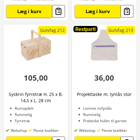
Læg i kurv
Læg i kurv
Restparti
Gulvfag 212
Gulvfag 213
105,00
36,00
Syskrin fyrretræ H. 25 x B.
Projekttaske m. lynlås stor
14,5 x L. 28 cm
Rumopdelt
Lomme m/lynlås
Rummelig
Rummelig
Fyrretræ
Praktiske huller til garnet
Webshop
Fleste butikker
Webshop
Fleste butikker