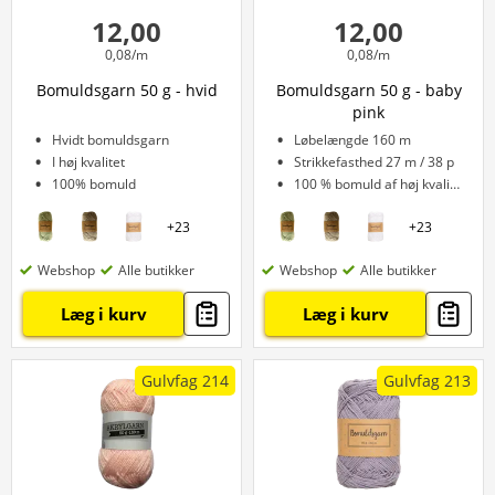
12,00
12,00
0,08/m
0,08/m
Bomuldsgarn 50 g - hvid
Bomuldsgarn 50 g - baby
pink
Hvidt bomuldsgarn
Løbelængde 160 m
I høj kvalitet
Strikkefasthed 27 m / 38 p
100% bomuld
100 % bomuld af høj kvalitet
+
23
+
23
Webshop
Alle butikker
Webshop
Alle butikker
Læg i kurv
Læg i kurv
Gulvfag 214
Gulvfag 213