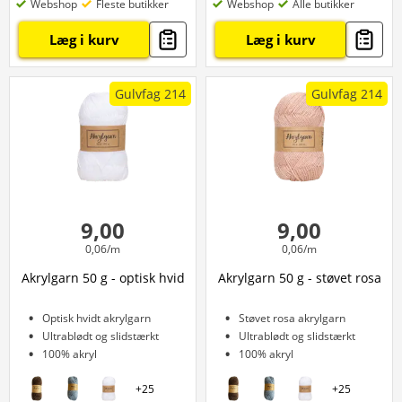
Webshop
Fleste butikker
Webshop
Alle butikker
Læg i kurv
Læg i kurv
Gulvfag 214
Gulvfag 214
9,00
9,00
0,06/m
0,06/m
Akrylgarn 50 g - optisk hvid
Akrylgarn 50 g - støvet rosa
Optisk hvidt akrylgarn
Støvet rosa akrylgarn
Ultrablødt og slidstærkt
Ultrablødt og slidstærkt
100% akryl
100% akryl
+
25
+
25