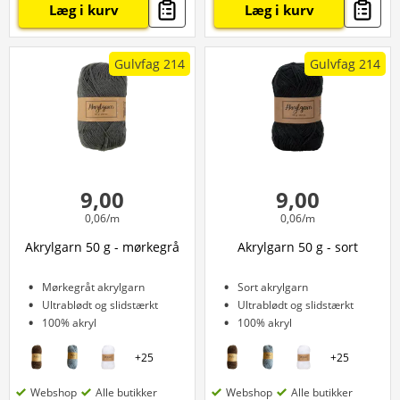
Læg i kurv
Læg i kurv
Gulvfag 214
Gulvfag 214
9,00
9,00
0,06/m
0,06/m
Akrylgarn 50 g - mørkegrå
Akrylgarn 50 g - sort
Mørkegråt akrylgarn
Sort akrylgarn
Ultrablødt og slidstærkt
Ultrablødt og slidstærkt
100% akryl
100% akryl
+
25
+
25
Webshop
Alle butikker
Webshop
Alle butikker