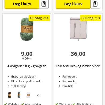
Læg i kurv
Læg i kurv
Gulvfag 214
Gulvfag 213
9,00
36,00
0,06/m
Akrylgarn 50 g - grå/grøn
Etui t/strikke- og hæklepinde
Grå/grøn akrylgarn
Rumopdelt
Ultrablødt og slidstærkt
Rummelig
100 % akryl
Praktisk
+
25
Webshop
Alle butikker
Webshop
Alle butikker