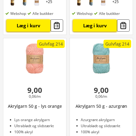
+
25
+
25
Webshop
Alle butikker
Webshop
Alle butikker
Læg i kurv
Læg i kurv
Gulvfag 214
Gulvfag 214
9,00
9,00
0,06/m
0,06/m
Akrylgarn 50 g - lys orange
Akrylgarn 50 g - azurgrøn
Lys orange akrylgarn
Azurgrønt akrylgarn
Ultrablødt og slidstærkt
Ultrablødt og slidstærkt
100% akryl
100% akryl