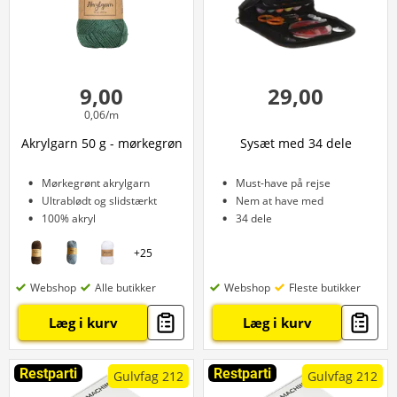
9,00
29,00
0,06/m
Akrylgarn 50 g - mørkegrøn
Sysæt med 34 dele
Mørkegrønt akrylgarn
Must-have på rejse
Ultrablødt og slidstærkt
Nem at have med
100% akryl
34 dele
+
25
Webshop
Alle butikker
Webshop
Fleste butikker
Læg i kurv
Læg i kurv
Restparti
Restparti
Gulvfag 212
Gulvfag 212