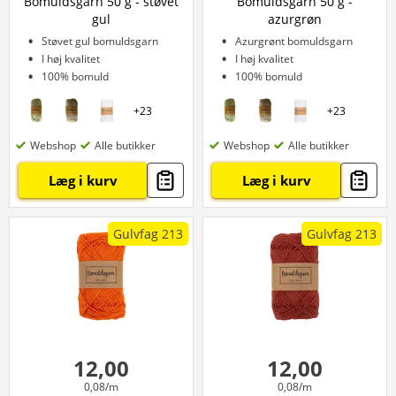
Bomuldsgarn 50 g - støvet
Bomuldsgarn 50 g -
gul
azurgrøn
Støvet gul bomuldsgarn
Azurgrønt bomuldsgarn
I høj kvalitet
I høj kvalitet
100% bomuld
100% bomuld
+
23
+
23
Webshop
Alle butikker
Webshop
Alle butikker
Læg i kurv
Læg i kurv
Gulvfag 213
Gulvfag 213
12,00
12,00
0,08/m
0,08/m