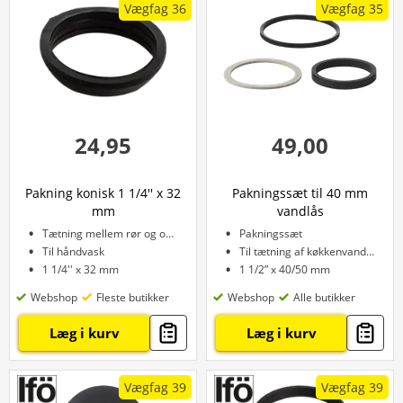
Vægfag 36
Vægfag 35
24,95
49,00
Pakning konisk 1 1/4'' x 32
Pakningssæt til 40 mm
mm
vandlås
Tætning mellem rør og omløber
Pakningssæt
Til håndvask
Til tætning af køkkenvandlås
1 1/4'' x 32 mm
1 1/2” x 40/50 mm
Webshop
Fleste butikker
Webshop
Alle butikker
Læg i kurv
Læg i kurv
Vægfag 39
Vægfag 39