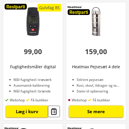
Restparti
Gulvfag 85
Restparti
99,00
159,00
Fugtighedsmåler digital
Heatmax Pejsesæt 4 dele
Mål fugtighed i træværk
Stilrent pejsesæt
Automatisk kalibrering
Kost, skovl, ildrager og tang
Mål fugtighed i brænde
Stativ til opbevaring
Webshop
Få butikker
Webshop
Få butikker
Læg i kurv
Se mere