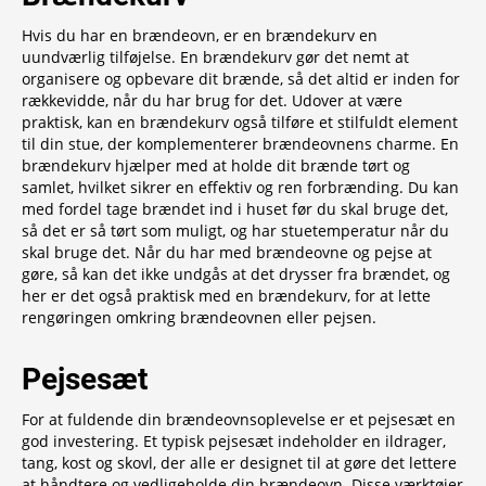
Hvis du har en brændeovn, er en brændekurv en
uundværlig tilføjelse. En brændekurv gør det nemt at
organisere og opbevare dit brænde, så det altid er inden for
rækkevidde, når du har brug for det. Udover at være
praktisk, kan en brændekurv også tilføre et stilfuldt element
til din stue, der komplementerer brændeovnens charme. En
brændekurv hjælper med at holde dit brænde tørt og
samlet, hvilket sikrer en effektiv og ren forbrænding. Du kan
med fordel tage brændet ind i huset før du skal bruge det,
så det er så tørt som muligt, og har stuetemperatur når du
skal bruge det. Når du har med brændeovne og pejse at
gøre, så kan det ikke undgås at det drysser fra brændet, og
her er det også praktisk med en brændekurv, for at lette
rengøringen omkring brændeovnen eller pejsen.
Pejsesæt
For at fuldende din brændeovnsoplevelse er et pejsesæt en
god investering. Et typisk pejsesæt indeholder en ildrager,
tang, kost og skovl, der alle er designet til at gøre det lettere
at håndtere og vedligeholde din brændeovn. Disse værktøjer