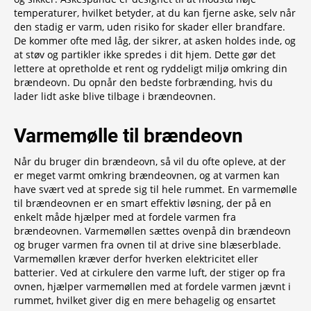
temperaturer, hvilket betyder, at du kan fjerne aske, selv når
den stadig er varm, uden risiko for skader eller brandfare.
De kommer ofte med låg, der sikrer, at asken holdes inde, og
at støv og partikler ikke spredes i dit hjem. Dette gør det
lettere at opretholde et rent og ryddeligt miljø omkring din
brændeovn. Du opnår den bedste forbrænding, hvis du
lader lidt aske blive tilbage i brændeovnen.
Varmemølle til brændeovn
Når du bruger din brændeovn, så vil du ofte opleve, at der
er meget varmt omkring brændeovnen, og at varmen kan
have svært ved at sprede sig til hele rummet. En varmemølle
til brændeovnen er en smart effektiv løsning, der på en
enkelt måde hjælper med at fordele varmen fra
brændeovnen. Varmemøllen sættes ovenpå din brændeovn
og bruger varmen fra ovnen til at drive sine blæserblade.
Varmemøllen kræver derfor hverken elektricitet eller
batterier. Ved at cirkulere den varme luft, der stiger op fra
ovnen, hjælper varmemøllen med at fordele varmen jævnt i
rummet, hvilket giver dig en mere behagelig og ensartet