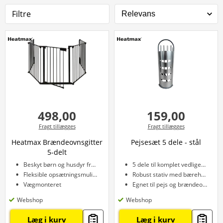
Filtre
498,00
159,00
Fragt tillægges
Fragt tillægges
Heatmax Brændeovnsgitter
Pejsesæt 5 dele - stål
5-delt
Beskyt børn og husdyr fra varmen
5 dele til komplet vedligehold
Fleksible opsætningsmuligheder
Robust stativ med bærehåndtag
Vægmonteret
Egnet til pejs og brændeovn
Webshop
Webshop
Læg i kurv
Læg i kurv