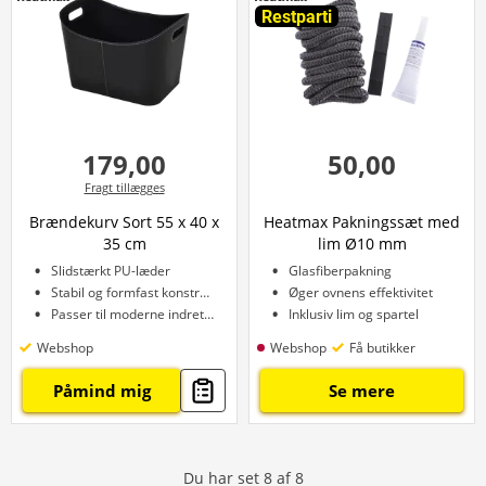
Restparti
179,00
50,00
Fragt tillægges
Brændekurv Sort 55 x 40 x
Heatmax Pakningssæt med
35 cm
lim Ø10 mm
Slidstærkt PU-læder
Glasfiberpakning
Stabil og formfast konstruktion
Øger ovnens effektivitet
Passer til moderne indretning
Inklusiv lim og spartel
Webshop
Webshop
Få butikker
Påmind mig
Se mere
Du har set
8
af
8