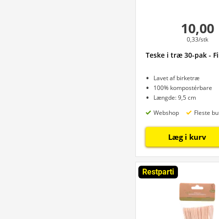
10,00
0,33/stk
Teske i træ 30-pak - F
Lavet af birketræ
100% kompostérbare
Længde: 9,5 cm
Webshop
Fleste bu
Læg i kurv
Restparti