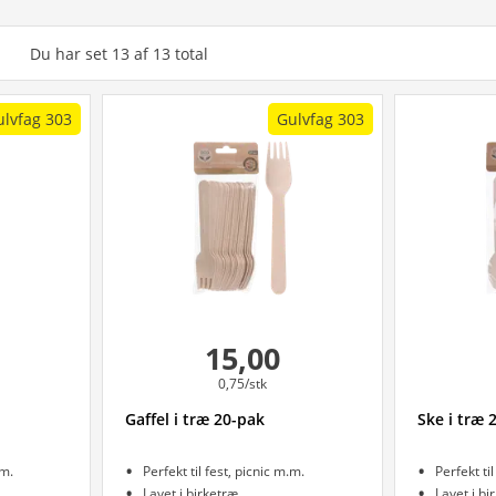
Du har set
13
af
13
total
ulvfag 303
Gulvfag 303
15,00
0,75/stk
Gaffel i træ 20-pak
Ske i træ 
.m.
Perfekt til fest, picnic m.m.
Perfekt ti
Lavet i birketræ
Lavet i bi