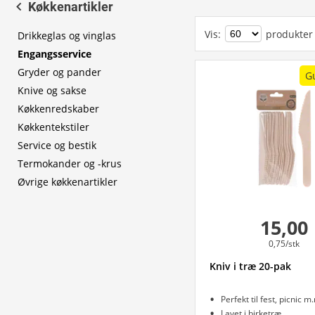
Køkkenartikler
Vis
:
produkter
Drikkeglas og vinglas
Engangsservice
Gryder og pander
G
Knive og sakse
Køkkenredskaber
Køkkentekstiler
Service og bestik
Termokander og -krus
Øvrige køkkenartikler
15,00
0,75/stk
Kniv i træ 20-pak
Perfekt til fest, picnic m
Lavet i birketræ