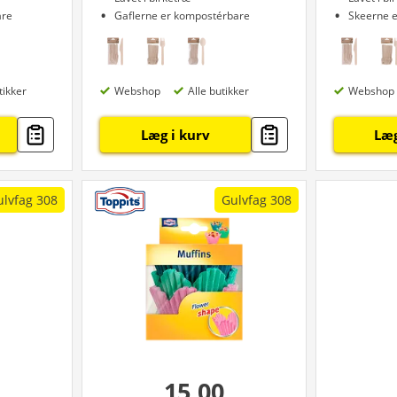
are
Gaflerne er kompostérbare
Skeerne 
tikker
Webshop
Alle butikker
Webshop
Læg i kurv
Læg
ulvfag 308
Gulvfag 308
15,00