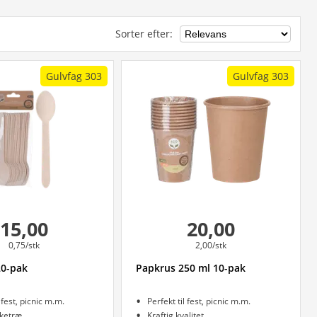
Sorter efter
:
Gulvfag 303
Gulvfag 303
15,00
20,00
0,75/stk
2,00/stk
20-pak
Papkrus 250 ml 10-pak
l fest, picnic m.m.
Perfekt til fest, picnic m.m.
rketræ
Kraftig kvalitet