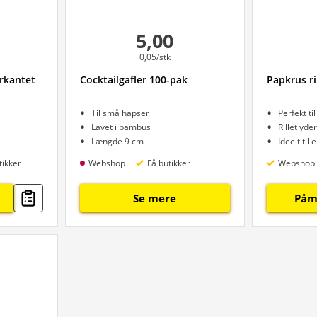
5,00
0,05/stk
irkantet
Cocktailgafler 100-pak
Papkrus ri
Til små hapser
Perfekt ti
Lavet i bambus
Rillet yde
Længde 9 cm
Ideelt til
tikker
Webshop
Få butikker
Webshop
Se mere
Påm