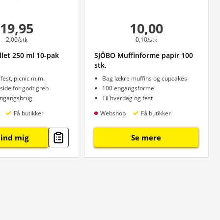
19,95
10,00
2,00/stk
0,10/stk
llet 250 ml 10-pak
SJÖBO Muffinforme papir 100
stk.
l fest, picnic m.m.
Bag lækre muffins og cupcakes
rside for godt greb
100 engangsforme
 engangsbrug
Til hverdag og fest
Få butikker
Webshop
Få butikker
ind mig
Se mere