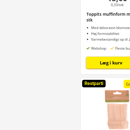
0,33/stk
Toppits muffinform m
stk
Med dekorativt blomste
Høj formstabilitet
Varmebestandigt op til 
Webshop
Fleste bu
Læg i kurv
Restparti
G