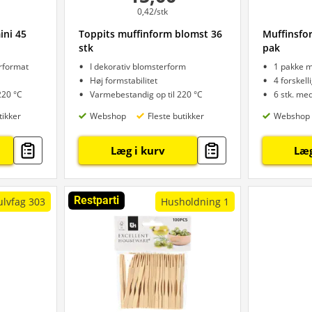
0,42/stk
ini 45
Toppits muffinform blomst 36
Muffinsfo
stk
pak
rformat
I dekorativ blomsterform
1 pakke m
Høj formstabilitet
4 forskell
220 °C
Varmebestandig op til 220 °C
6 stk. me
tikker
Webshop
Fleste butikker
Webshop
Læg i kurv
Læg
Restparti
ulvfag 303
Husholdning 1