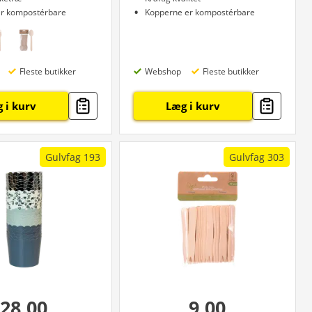
er kompostérbare
Kopperne er kompostérbare
Fleste butikker
Webshop
Fleste butikker
 i kurv
Læg i kurv
Gulvfag 193
Gulvfag 303
28,00
9,00