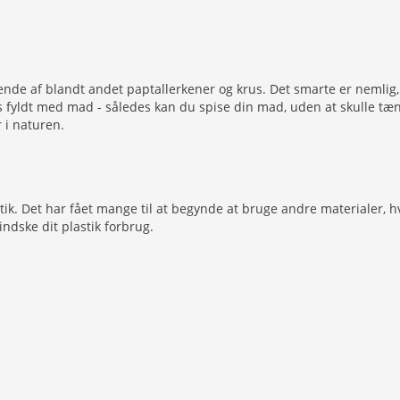
ende af blandt andet paptallerkener og krus. Det smarte er nemlig
s fyldt med mad - således kan du spise din mad, uden at skulle tæ
 i naturen.
k. Det har fået mange til at begynde at bruge andre materialer, hvi
indske dit plastik forbrug.