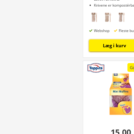
Knivene er kompostérb
Webshop
Fleste bu
Læg i kurv
G
15,00