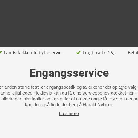
Landsdækkende bytteservice
Fragt fra kr. 25,-
Beta
Engangsservice
ler anden større fest, er engangsbestik og tallerkener det oplagte valg
anne lejligheder. Heldigvis kan du få dine servicebehov dækket her - og
llerkener, plastgafler og knive, for at nævne nogle få. Hvis du derim
kan du også finde det her på Harald Nyborg.
Læs mere