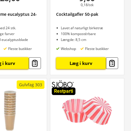
0,18/stk
rme eucalyptus 24-
Cocktailgafler 50-pak
ed 24 stk.
Lavet af naturligt birketræ
ige farver
100% kompostérbare
d eucalyptusblade
Længde: 8,5 cm
Fleste butikker
Webshop
Fleste butikker
 i kurv
Læg i kurv
Gulvfag 303
Restparti