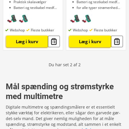
Praktisk skalavælger
Batteri og testkabel medfølger
Batteri og testkabel medfølger
for alle typer strømenheder
Webshop
Fleste butikker
Webshop
Fleste butikker
Læg i kurv
Læg i kurv
Du har set
2
af
2
Mål spænding og strømstyrke
med multimetre
Digitale multimetre og spændingsmålere er et essentielt
stykke værktøj for elektrikeren, eller sågar den garvede gør-
det-selv mand. Det giver nemlig muligheden for at måle
spænding, strømstyrke og modstand, alt sammen i et enkelt