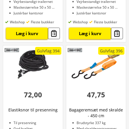
Vejrbestandigt trailernet
Vejrbestandigt trailernet
Maskestørrelse 50 x 50 mm
Maskestørrelse 50 x 50 mm
Justérbar kantsnor
Justérbar kantsnor
Webshop
Fleste butikker
Webshop
Fleste butikker
Læg i kurv
Læg i kurv
Gulvfag 394
Gulvfag 396
72,00
47,75
Elastiksnor til presenning
Bagageremsæt med skralde
- 450 cm
Til presenning
Brudstyrke 337 kg
God kvalitet
Med skraldeopstrammer og kroge