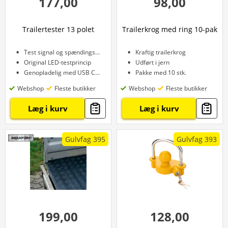
177,00
98,00
Trailertester 13 polet
Trailerkrog med ring 10-pak
Test signal og spændingsudgang
Kraftig trailerkrog
Original LED-testprincip
Udført i jern
Genopladelig med USB C-port
Pakke med 10 stk.
Webshop
Fleste butikker
Webshop
Fleste butikker
Læg i kurv
Læg i kurv
Gulvfag 395
Gulvfag 393
199,00
128,00