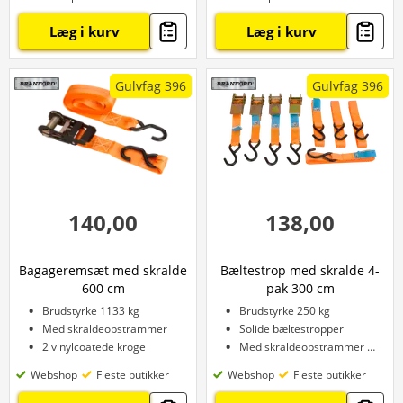
Læg i kurv
Læg i kurv
Gulvfag 396
Gulvfag 396
140,00
138,00
Bagageremsæt med skralde
Bæltestrop med skralde 4-
600 cm
pak 300 cm
Brudstyrke 1133 kg
Brudstyrke 250 kg
Med skraldeopstrammer
Solide bæltestropper
2 vinylcoatede kroge
Med skraldeopstrammer og kroge
Webshop
Fleste butikker
Webshop
Fleste butikker