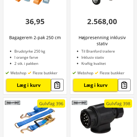
36,95
2.568,00
Bagagerem 2-pak 250 cm
Højpresenning inklusiv
stativ
Brudstyrke 250 kg
Til Branford trailere
I orange farve
Inklusiv stativ
2 stk. i pakken
Kraftig kvalitet
Webshop
Fleste butikker
Webshop
Fleste butikker
Læg i kurv
Læg i kurv
Gulvfag 396
Gulvfag 398