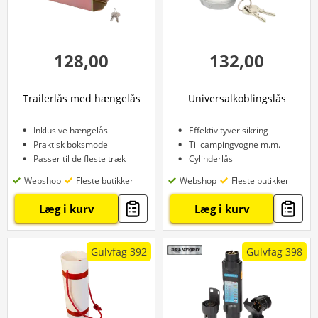
128,00
132,00
Trailerlås med hængelås
Universalkoblingslås
Inklusive hængelås
Effektiv tyverisikring
Praktisk boksmodel
Til campingvogne m.m.
Passer til de fleste træk
Cylinderlås
Webshop
Fleste butikker
Webshop
Fleste butikker
Læg i kurv
Læg i kurv
Gulvfag 392
Gulvfag 398