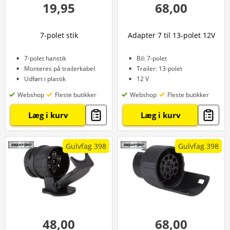
19,95
68,00
7-polet stik
Adapter 7 til 13-polet 12V
7-polet hanstik
Bil: 7-polet
Monteres på trailerkabel
Trailer: 13-polet
Udført i plastik
12 V
Webshop
Fleste butikker
Webshop
Fleste butikker
Læg i kurv
Læg i kurv
Gulvfag 398
Gulvfag 398
48,00
68,00