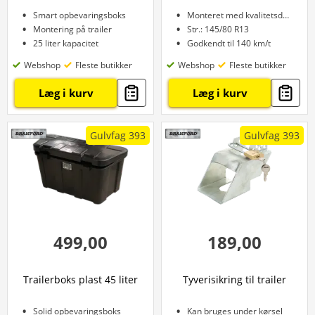
Smart opbevaringsboks
Monteret med kvalitetsdæk
Montering på trailer
Str.: 145/80 R13
25 liter kapacitet
Godkendt til 140 km/t
Webshop
Fleste butikker
Webshop
Fleste butikker
Læg i kurv
Læg i kurv
Gulvfag 393
Gulvfag 393
499,00
189,00
Trailerboks plast 45 liter
Tyverisikring til trailer
Solid opbevaringsboks
Kan bruges under kørsel