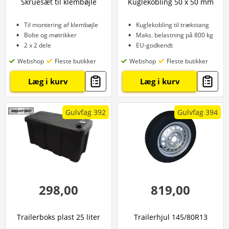
Skruesæt til klembøjle
Kuglekobling 50 x 50 mm
Til montering af klembøjle
Kuglekobling til trækstang
Bolte og møtrikker
Maks. belastning på 800 kg
2 x 2 dele
EU-godkendt
Webshop
Fleste butikker
Webshop
Fleste butikker
Læg i kurv
Læg i kurv
Gulvfag 392
Gulvfag 394
298,00
819,00
Trailerboks plast 25 liter
Trailerhjul 145/80R13