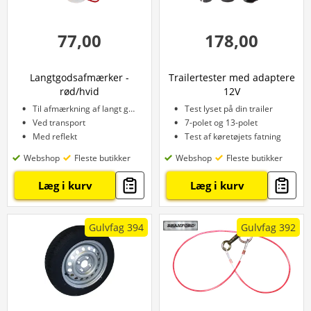
77,00
178,00
Langtgodsafmærker -
Trailertester med adaptere
rød/hvid
12V
Til afmærkning af langt gods
Test lyset på din trailer
Ved transport
7-polet og 13-polet
Med reflekt
Test af køretøjets fatning
Webshop
Fleste butikker
Webshop
Fleste butikker
Læg i kurv
Læg i kurv
Gulvfag 394
Gulvfag 392