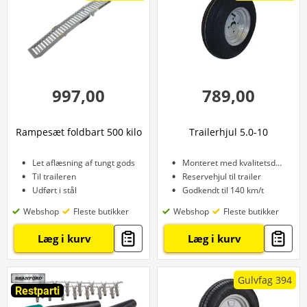
997,00
789,00
Rampesæt foldbart 500 kilo
Trailerhjul 5.0-10
Let aflæsning af tungt gods
Monteret med kvalitetsdæk
Til traileren
Reservehjul til trailer
Udført i stål
Godkendt til 140 km/t
Webshop
Fleste butikker
Webshop
Fleste butikker
Læg i kurv
Læg i kurv
Gulvfag 394
Restparti