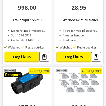
998,00
28,95
Trailerhjul 155R13
Sikkerhedswire til trailer
Monteret med kvalitetsdæk
Til trailer med påløbsbremse
Str.: 155/80R13
1 meter længde
Godkendt til 140 km/t
I rød farve
Webshop
Fleste butikker
Webshop
Fleste butikker
Læg i kurv
Læg i kurv
Gulvfag 398
Gulvfag 392
Restparti