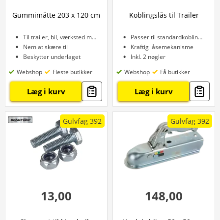
Gummimåtte 203 x 120 cm
Koblingslås til Trailer
Til trailer, bil, værksted m.m.
Passer til standardkoblinger
Nem at skære til
Kraftig låsemekanisme
Beskytter underlaget
Inkl. 2 nøgler
Webshop
Fleste butikker
Webshop
Få butikker
Læg i kurv
Læg i kurv
Gulvfag 392
Gulvfag 392
13,00
148,00