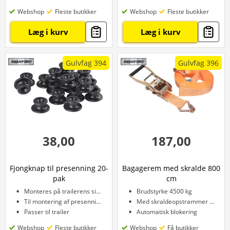
Webshop
Fleste butikker
Webshop
Fleste butikker
Læg i kurv
Læg i kurv
Gulvfag 394
Gulvfag 396
38,00
187,00
Fjongknap til presenning 20-
Bagagerem med skralde 800
pak
cm
Monteres på trailerens sider
Brudstyrke 4500 kg
Til montering af presenning
Med skraldeopstrammer og kroge
Passer til trailer
Automatisk blokering
Webshop
Fleste butikker
Webshop
Få butikker