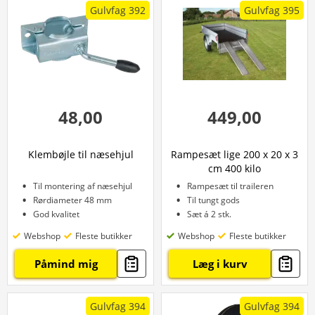
Gulvfag 392
Gulvfag 395
48,00
449,00
Klembøjle til næsehjul
Rampesæt lige 200 x 20 x 3
cm 400 kilo
Til montering af næsehjul
Rampesæt til traileren
Rørdiameter 48 mm
Til tungt gods
God kvalitet
Sæt á 2 stk.
Webshop
Fleste butikker
Webshop
Fleste butikker
Påmind mig
Læg i kurv
Gulvfag 394
Gulvfag 394