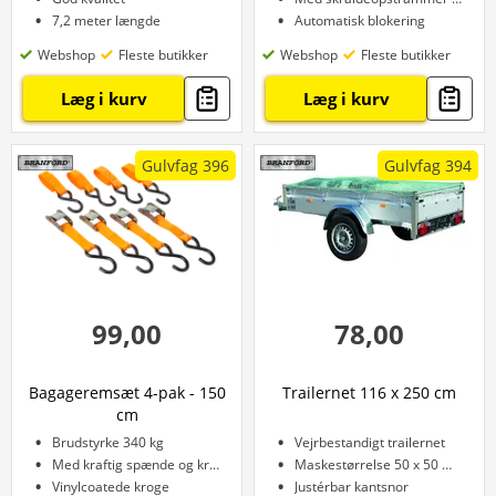
7,2 meter længde
Automatisk blokering
Webshop
Fleste butikker
Webshop
Fleste butikker
Læg i kurv
Læg i kurv
Gulvfag 396
Gulvfag 394
99,00
78,00
Bagageremsæt 4-pak - 150
Trailernet 116 x 250 cm
cm
Brudstyrke 340 kg
Vejrbestandigt trailernet
Med kraftig spænde og krog
Maskestørrelse 50 x 50 mm
Vinylcoatede kroge
Justérbar kantsnor