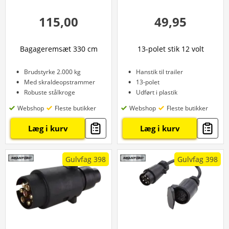
115,00
49,95
Bagageremsæt 330 cm
13-polet stik 12 volt
Brudstyrke 2.000 kg
Hanstik til trailer
Med skraldeopstrammer
13-polet
Robuste stålkroge
Udført i plastik
Webshop
Fleste butikker
Webshop
Fleste butikker
Læg i kurv
Læg i kurv
Gulvfag 398
Gulvfag 398