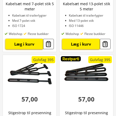
Kabelsæt med 7-polet stik 5
Kabelsæt med 13-polet stik
meter
5 meter
Kabelsæt til trailerlygter
Kabelsæt til trailerlygter
Med 7-polet stik
Med 13-polet stik
ISO 1724
ISO 11446
Webshop
Fleste butikker
Webshop
Fleste butikker
Læg i kurv
Læg i kurv
Restparti
Gulvfag 395
Gulvfag 395
57,00
57,00
Stigestrop til presenning
Stigestrop til presenning