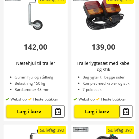
142,00
139,00
Næsehjul til trailer
Trailerlygtesæt med kabel
og stik
Gummihjul og stålfælg
Baglygter til begge sider
Belastning 150 kg
Komplet med kabler og stik
Rørdiameter 48 mm
7-polet stik
Webshop
Fleste butikker
Webshop
Fleste butikker
Læg i kurv
Læg i kurv
Gulvfag 392
Gulvfag 397