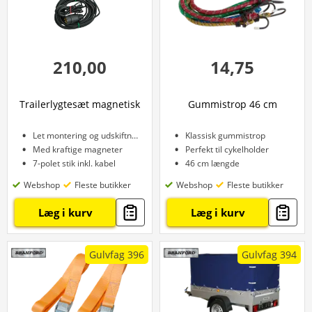
210,00
14,75
Trailerlygtesæt magnetisk
Gummistrop 46 cm
Let montering og udskiftning
Klassisk gummistrop
Med kraftige magneter
Perfekt til cykelholder
7-polet stik inkl. kabel
46 cm længde
Webshop
Fleste butikker
Webshop
Fleste butikker
Læg i kurv
Læg i kurv
Gulvfag 396
Gulvfag 394