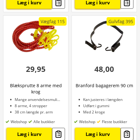
Læg i kurv
Læg i kurv
Vægfag 115
Gulvfag 395
29,95
48,00
Blæksprutte 8 arme med
Branford bagagerem 90 cm
krog
Mange anvendelsesmuligheder
Kan justeres i længden
8 arme, 4 stropper
Udført i gummi
38 cm længde pr. arm
Med 2 kroge
Webshop
Alle butikker
Webshop
Fleste butikker
Læg i kurv
Læg i kurv