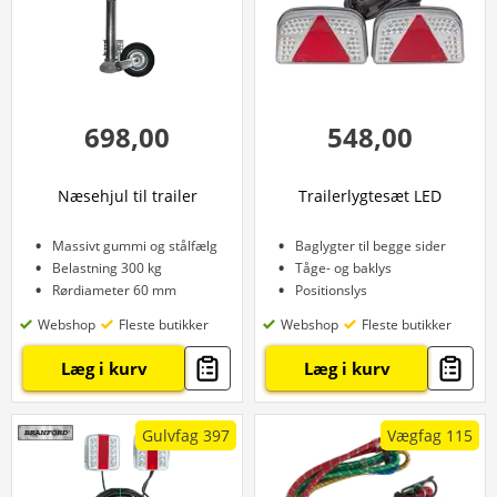
698,00
548,00
Næsehjul til trailer
Trailerlygtesæt LED
Massivt gummi og stålfælg
Baglygter til begge sider
Belastning 300 kg
Tåge- og baklys
Rørdiameter 60 mm
Positionslys
Webshop
Fleste butikker
Webshop
Fleste butikker
Læg i kurv
Læg i kurv
Gulvfag 397
Vægfag 115