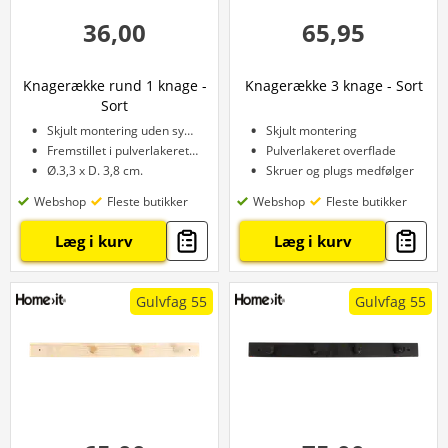
36,00
65,95
Knagerække rund 1 knage -
Knagerække 3 knage - Sort
Sort
Skjult montering uden synlige skruer
Skjult montering
Fremstillet i pulverlakeret stål
Pulverlakeret overflade
Ø.3,3 x D. 3,8 cm.
Skruer og plugs medfølger
Webshop
Fleste butikker
Webshop
Fleste butikker
Læg i kurv
Læg i kurv
Gulvfag 55
Gulvfag 55