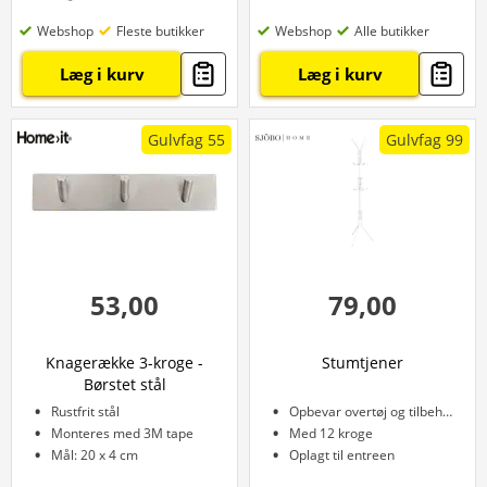
Webshop
Fleste butikker
Webshop
Alle butikker
Læg i kurv
Læg i kurv
Gulvfag 55
Gulvfag 99
53,00
79,00
Knagerække 3-kroge -
Stumtjener
Børstet stål
Rustfrit stål
Opbevar overtøj og tilbehør
Monteres med 3M tape
Med 12 kroge
Mål: 20 x 4 cm
Oplagt til entreen