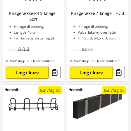
Knagerække P3 3-knage -
Knagerække 4-knage - Hvid
Sort
3 kroge til ophæng
4 kroge til ophæng
Længde 40 cm
Pulverlakeret overflade
Inkl. farvede skruer og plugs
H. 13 x B. 54,5 x D. 6,5 cm
Webshop
Fleste butikker
Webshop
Fleste butikker
Læg i kurv
Læg i kurv
Gulvfag 55
Gulvfag 55