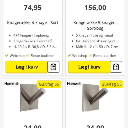
74,95
156,00
Knagerække 4-knage - Sort
Knagerække 5-knager -
Sort/bøg
4+4 knager til ophæng
5 knager i træ og metal
Knagerække i lakeret stål
Inkl. farvede skruer og plugs
H. 13,2 x B. 36,8 x D. 5,3 cm
Mål: H. 12 x L. 50 x D. 7 cm
Webshop
Fleste butikker
Webshop
Fleste butikker
Læg i kurv
Læg i kurv
Gulvfag 55
Gulvfag 55
24,00
24,00