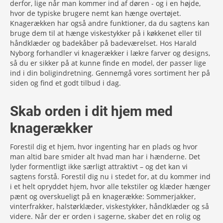
derfor, lige når man kommer ind af døren - og i en højde,
hvor de typiske brugere nemt kan hænge overtøjet.
Knagerækken har også andre funktioner, da du sagtens kan
bruge dem til at hænge viskestykker på i køkkenet eller til
håndklæder og badekåber på badeværelset. Hos Harald
Nyborg forhandler vi knagerækker i lækre farver og designs,
så du er sikker på at kunne finde en model, der passer lige
ind i din boligindretning. Gennemgå vores sortiment her på
siden og find et godt tilbud i dag.
Skab orden i dit hjem med
knagerækker
Forestil dig et hjem, hvor ingenting har en plads og hvor
man altid bare smider alt hvad man har i hænderne. Det
lyder formentligt ikke særligt attraktivt – og det kan vi
sagtens forstå. Forestil dig nu i stedet for, at du kommer ind
i et helt opryddet hjem, hvor alle tekstiler og klæder hænger
pænt og overskueligt på en knagerække: Sommerjakker,
vinterfrakker, halstørklæder, viskestykker, håndklæder og så
videre. Når der er orden i sagerne, skaber det en rolig og