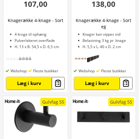
107,00
138,00
Knagerække 4-knage - Sort
Knagerække 4-knage - Sort
eg
4 kroge til ophæng
Knager kan vippes ind
Pulverlakeret overflade
Belastning 3 kg pr. knage
H. 13 x B. 54,5 x D. 6,5 cm
H. 5,5 x L. 40 x D. 2 cm
Webshop
Fleste butikker
Webshop
Fleste butikker
Læg i kurv
Læg i kurv
Gulvfag 55
Gulvfag 55