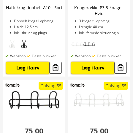
Hattekrog dobbelt A10 - Sort
Knagerække P3 3-knage -
Hvid
Dobbelt krog til ophæng
3 kroge til ophæng
Højde 12,5 cm
Længde 40 cm
Inkl. skruer og plugs
Inkl. farvede skruer og plugs
Webshop
Fleste butikker
Webshop
Fleste butikker
Læg i kurv
Læg i kurv
Gulvfag 55
Gulvfag 55
75,00
75,00