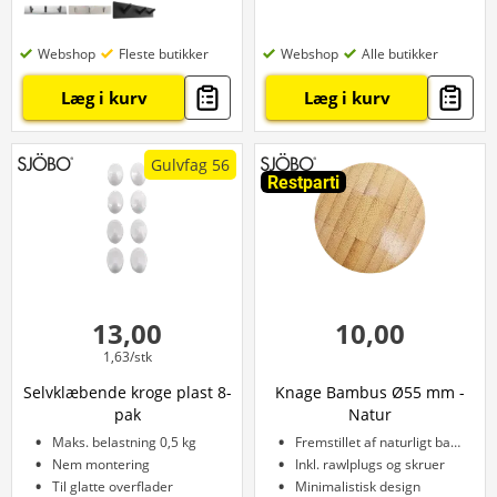
Webshop
Fleste butikker
Webshop
Alle butikker
Læg i kurv
Læg i kurv
Gulvfag 56
Restparti
13,00
10,00
1,63/stk
Selvklæbende kroge plast 8-
Knage Bambus Ø55 mm -
pak
Natur
Maks. belastning 0,5 kg
Fremstillet af naturligt bambus
Nem montering
Inkl. rawlplugs og skruer
Til glatte overflader
Minimalistisk design