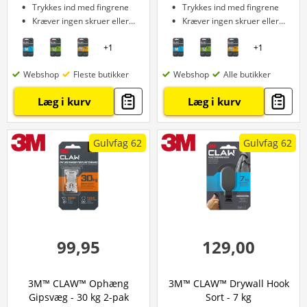
Trykkes ind med fingrene
Trykkes ind med fingrene
Kræver ingen skruer eller bor
Kræver ingen skruer eller bor
+
1
+
1
Webshop
Fleste butikker
Webshop
Alle butikker
Læg i kurv
Læg i kurv
Gulvfag 62
Gulvfag 62
99,95
129,00
3M™ CLAW™ Ophæng
3M™ CLAW™ Drywall Hook
Gipsvæg - 30 kg 2-pak
Sort - 7 kg