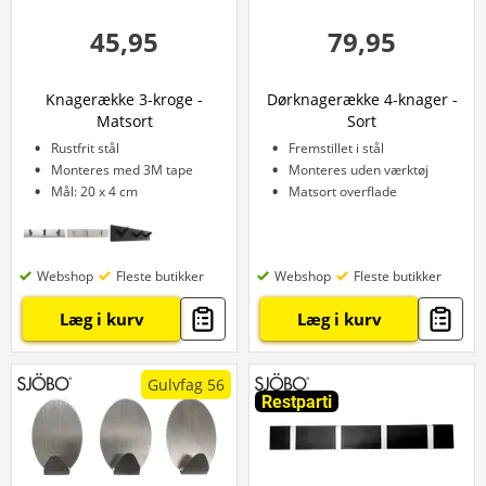
45,95
79,95
Knagerække 3-kroge -
Dørknagerække 4-knager -
Matsort
Sort
Rustfrit stål
Fremstillet i stål
Monteres med 3M tape
Monteres uden værktøj
Mål: 20 x 4 cm
Matsort overflade
Webshop
Fleste butikker
Webshop
Fleste butikker
Læg i kurv
Læg i kurv
Gulvfag 56
Restparti