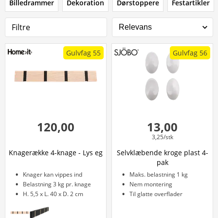
Billedrammer
Dekoration
Dørstoppere
Festartikler
Filtre
Gulvfag 55
Gulvfag 56
120,00
13,00
3,25/stk
Knagerække 4-knage - Lys eg
Selvklæbende kroge plast 4-
pak
Knager kan vippes ind
Maks. belastning 1 kg
Belastning 3 kg pr. knage
Nem montering
H. 5,5 x L. 40 x D. 2 cm
Til glatte overflader