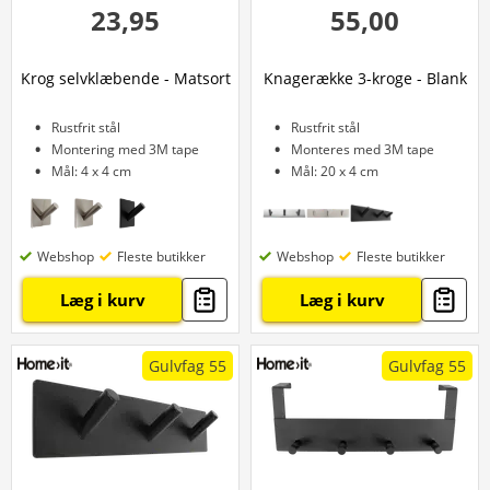
23,95
55,00
Krog selvklæbende - Matsort
Knagerække 3-kroge - Blank
Rustfrit stål
Rustfrit stål
Montering med 3M tape
Monteres med 3M tape
Mål: 4 x 4 cm
Mål: 20 x 4 cm
Webshop
Fleste butikker
Webshop
Fleste butikker
Læg i kurv
Læg i kurv
Gulvfag 55
Gulvfag 55