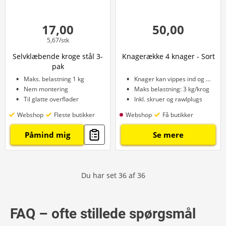
17,00
50,00
5,67/stk
Selvklæbende kroge stål 3-
Knagerække 4 knager - Sort
pak
Maks. belastning 1 kg
Knager kan vippes ind og ud
Nem montering
Maks belastning: 3 kg/krog
Til glatte overflader
Inkl. skruer og rawlplugs
Webshop
Fleste butikker
Webshop
Få butikker
Påmind mig
Se mere
Du har set
36
af
36
FAQ – ofte stillede spørgsmål