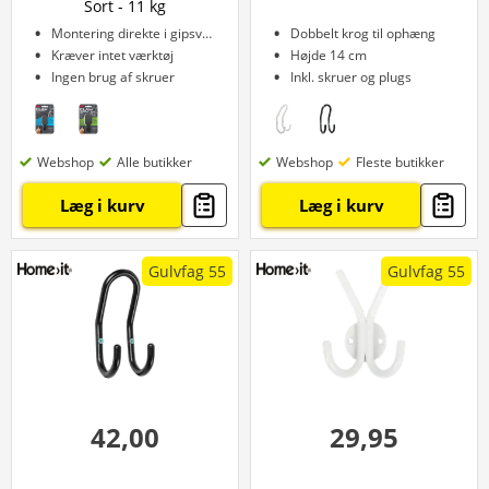
Sort - 11 kg
Montering direkte i gipsvæg
Dobbelt krog til ophæng
Kræver intet værktøj
Højde 14 cm
Ingen brug af skruer
Inkl. skruer og plugs
Webshop
Alle butikker
Webshop
Fleste butikker
Læg i kurv
Læg i kurv
Gulvfag 55
Gulvfag 55
42,00
29,95