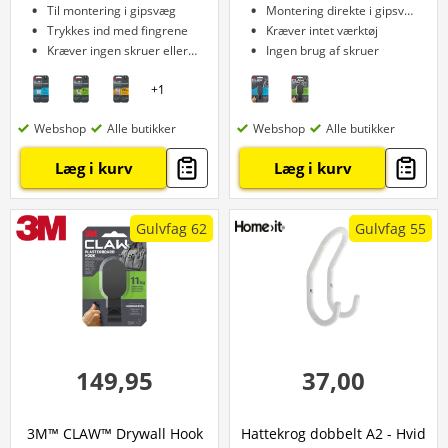
Til montering i gipsvæg
Montering direkte i gipsvæg
Trykkes ind med fingrene
Kræver intet værktøj
Kræver ingen skruer eller bor
Ingen brug af skruer
+
1
Webshop
Alle butikker
Webshop
Alle butikker
Læg i kurv
Læg i kurv
Gulvfag 62
Gulvfag 55
149,95
37,00
3M™ CLAW™ Drywall Hook
Hattekrog dobbelt A2 - Hvid