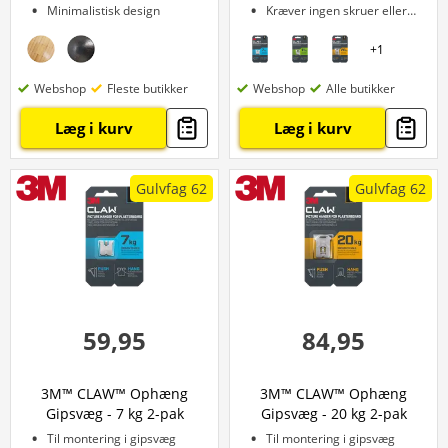
Minimalistisk design
Kræver ingen skruer eller bor
+
1
Webshop
Fleste butikker
Webshop
Alle butikker
Læg i kurv
Læg i kurv
Gulvfag 62
Gulvfag 62
59,95
84,95
3M™ CLAW™ Ophæng
3M™ CLAW™ Ophæng
Gipsvæg - 7 kg 2-pak
Gipsvæg - 20 kg 2-pak
Til montering i gipsvæg
Til montering i gipsvæg