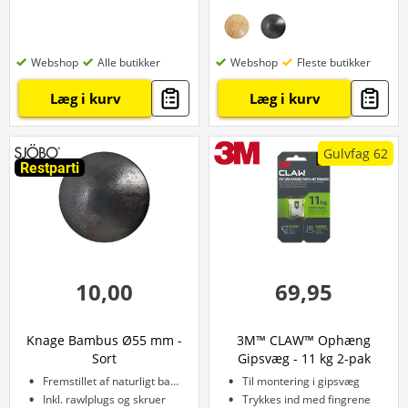
Webshop
Alle butikker
Webshop
Fleste butikker
Læg i kurv
Læg i kurv
Gulvfag 62
Restparti
10,00
69,95
Knage Bambus Ø55 mm -
3M™ CLAW™ Ophæng
Sort
Gipsvæg - 11 kg 2-pak
Fremstillet af naturligt bambus
Til montering i gipsvæg
Inkl. rawlplugs og skruer
Trykkes ind med fingrene