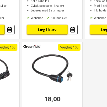
Solid kabellås
Spirallås t
huller
Cykel, scooter el. knallert
Med 4-cif
Leveres med 2 stk nøgler
Inkl holde
kker
Webshop
Alle butikker
Webshop
Læg i kurv
Læg
ægfag 103
Vægfag 103
18,00