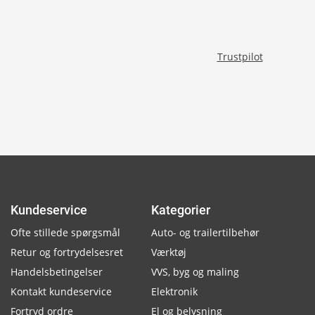
Trustpilot
Kundeservice
Kategorier
Ofte stillede spørgsmål
Auto- og trailertilbehør
Retur og fortrydelsesret
Værktøj
Handelsbetingelser
VVS, byg og maling
Kontakt kundeservice
Elektronik
Fortryd ordre
El og belysning