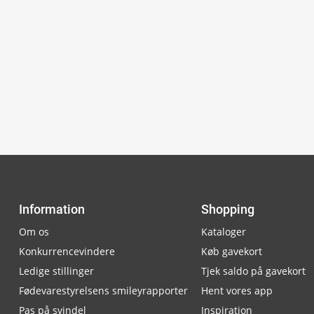
Information
Shopping
Om os
Kataloger
Konkurrencevindere
Køb gavekort
Ledige stillinger
Tjek saldo på gavekort
Fødevarestyrelsens smileyrapporter
Hent vores app
Pas på svindel
Inspiration