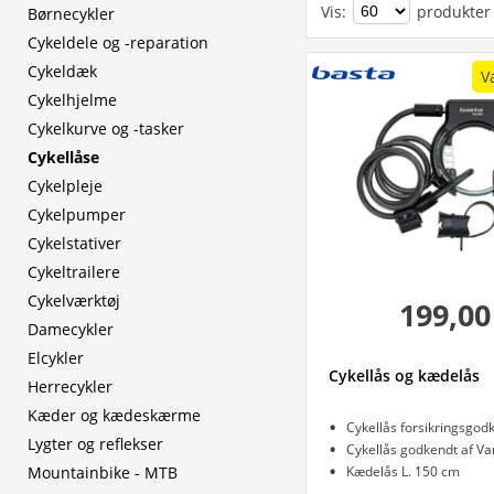
Vis
:
produkter
Børnecykler
Cykeldele og -reparation
Cykeldæk
V
Cykelhjelme
Cykelkurve og -tasker
Cykellåse
Cykelpleje
Cykelpumper
Cykelstativer
Cykeltrailere
Cykelværktøj
199,00
Damecykler
Elcykler
Cykellås og kædelås
Herrecykler
Kæder og kædeskærme
Lygter og reflekser
Cykellås godkendt af Va
Mountainbike - MTB
Kædelås L. 150 cm