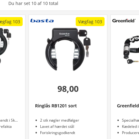
Du har set
10
af
10
total
ægfag 103
Vægfag 103
98,00
Ringlås RB1201 sort
Greenfield
Cykellås forsikringsgodkendt i Skandinavien
2 stk nøgler medfølger
Specialh
refakta
Lavet af hærdet stål
Kædeled i
Foriskringsgodkendt