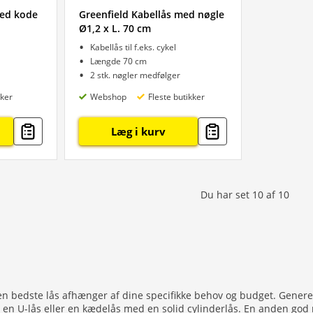
med kode
Greenfield Kabellås med nøgle
Ø1,2 x L. 70 cm
Kabellås til f.eks. cykel
Længde 70 cm
2 stk. nøgler medfølger
kker
Webshop
Fleste butikker
Læg i kurv
Du har set
10
af
10
n bedste lås afhænger af dine specifikke behov og budget. Generelt
r en U-lås eller en kædelås med en solid cylinderlås. En anden god