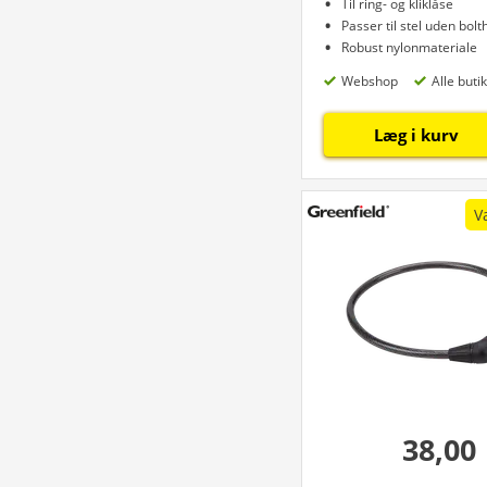
Til ring- og kliklåse
Passer til stel uden bolt
Robust nylonmateriale
Webshop
Alle buti
Læg i kurv
V
38,00