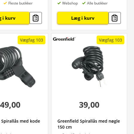
Fleste butikker
Webshop
Alle butikker
 i kurv
Læg i kurv
Vægfag 103
Vægfag 103
49,00
39,00
 Spirallås med kode
Greenfield Spirallås med nøgle
150 cm