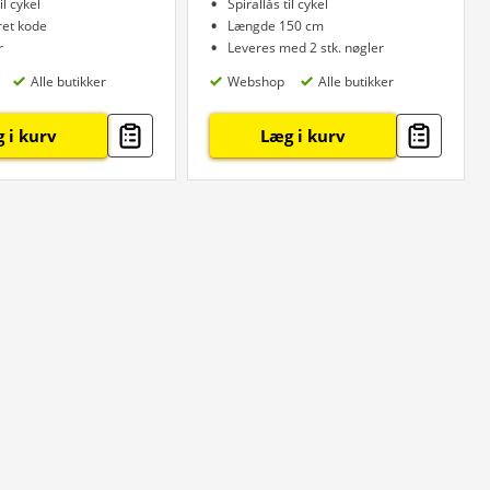
il cykel
Spirallås til cykel
ret kode
Længde 150 cm
r
Leveres med 2 stk. nøgler
Alle butikker
Webshop
Alle butikker
 i kurv
Læg i kurv