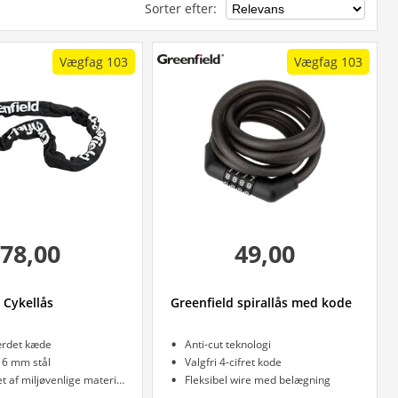
Sorter efter
:
Vægfag 103
Vægfag 103
78,00
49,00
 Cykellås
Greenfield spirallås med kode
ærdet kæde
Anti-cut teknologi
 6 mm stål
Valgfri 4-cifret kode
Produceret af miljøvenlige materialer
Fleksibel wire med belægning