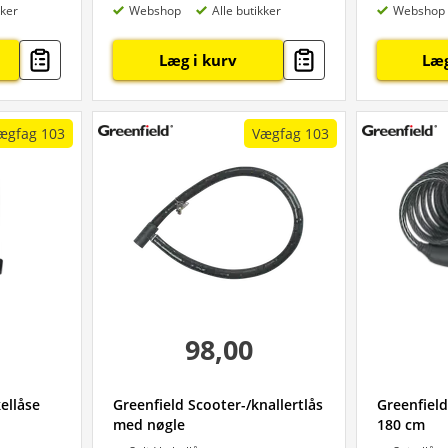
kker
Webshop
Alle butikker
Webshop
Læg i kurv
Læg
ægfag 103
Vægfag 103
98,00
ellåse
Greenfield Scooter-/knallertlås
Greenfield
med nøgle
180 cm