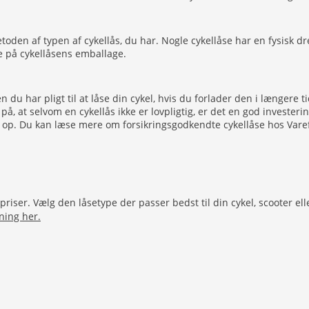
toden af typen af cykellås, du har. Nogle cykellåse har en fysisk d
e på cykellåsens emballage.
n du har pligt til at låse din cykel, hvis du forlader den i længere t
ke på, at selvom en cykellås ikke er lovpligtig, er det en god invester
de op. Du kan læse mere om forsikringsgodkendte cykellåse hos Vare
 priser. Vælg den låsetype der passer bedst til din cykel, scooter ell
ning her.