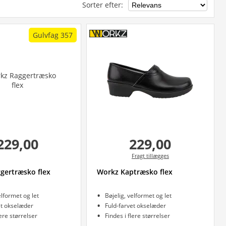
Sorter efter
:
Gulvfag 357
229,00
229,00
Fragt tillægges
gertræsko flex
Workz Kaptræsko flex
elformet og let
Bøjelig, velformet og let
et okselæder
Fuld-farvet okselæder
lere størrelser
Findes i flere størrelser