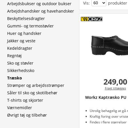
Vis
:
produkter
Arbejdsbukser og outdoor bukser
Arbejdshandsker og havehandsker
Beskyttelsesdragter
Gummi- og termostøvler
Huer og handsker
Jakker og veste
Kedeldragter
Regntøj
Sko og støvler
Sikkerhedssko
Træsko
249,00
Strømper og arbejdsstrømper
Fragt tillægges
Såler til sko og skotilbehør
Workz Kaptræsko PU
T-shirts og skjorter
Værnemidler
Utrolig behagelig at gå
Øvrigt tøj og tilbehør
Kraftig foring over vrist
Findes i flere størrelser