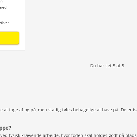
en
 med
tikker
Du har set
5
af
5
at tage af og på, men stadig føles behagelige at have på. De er is
appe?
ved fysisk krævende arbejde, hvor foden skal holdes godt på plads