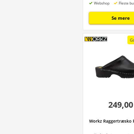
Webshop
Fleste bu
Se mere
G
249,00
Workz Raggertræsko 