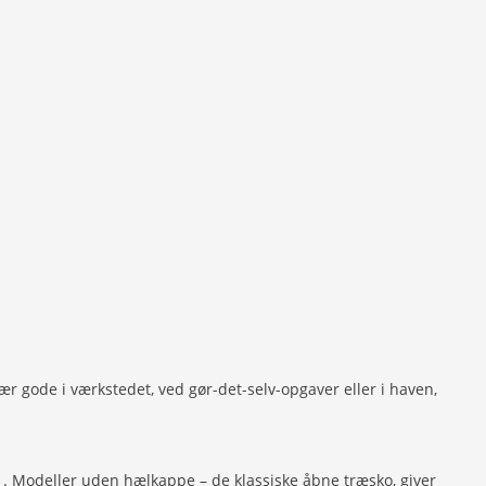
ær gode i værkstedet, ved gør-det-selv-opgaver eller i haven,
 . Modeller uden hælkappe – de klassiske åbne træsko, giver