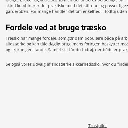
skind kombinerer det praktiske med det stilrene og passer lige
garderoben. For mange handler det om enkelhed – fodtøj uden di
Fordele ved at bruge træsko
Træsko har mange fordele, som gør dem populære både på arbejde 
slidstærke og kan tåle daglig brug, mens foringen beskytter mo
og skarpe genstande. Samlet set får du fodtøj, der både er pr
Se også vores udvalg af
slidstærke sikkerhedssko
, hvor du find
Trustpilot