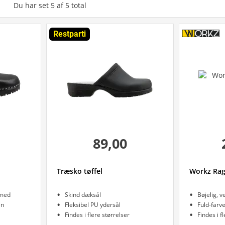
Du har set
5
af
5
total
Restparti
89,00
Træsko tøffel
Workz Rag
 med
Skind dæksål
Bøjelig, v
en
Fleksibel PU ydersål
Fuld-farv
Findes i flere størrelser
Findes i f