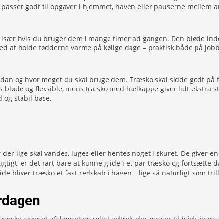
 passer godt til opgaver i hjemmet, haven eller pauserne mellem ar
rt, især hvis du bruger dem i mange timer ad gangen. Den bløde in
 med at holde fødderne varme på kølige dage – praktisk både på jo
ordan og hvor meget du skal bruge dem. Træsko skal sidde godt på f
es bløde og fleksible, mens træsko med hælkappe giver lidt ekstra s
 og stabil base.
der lige skal vandes, luges eller hentes noget i skuret. De giver e
tigt, er det rart bare at kunne glide i et par træsko og fortsætte 
åde bliver træsko et fast redskab i haven – lige så naturligt som tr
erdagen
æsko giver et afslappet og roligt udtryk, der passer til både jeans