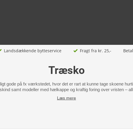
Landsdækkende bytteservice
Fragt fra kr. 25,-
Beta
Træsko
gt gode på fx værkstedet, hvor det er rart at kunne tage skoene hurt
 skind samt modeller med hælkappe og kraftig foring over vristen – alle 
Læs mere