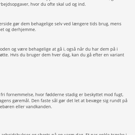
bejdsopgaver, hvor du ofte skal ud og ind.
derside gør dem behagelige selv ved længere tids brug, mens
bbet og derhjemme.
oden og være behagelige at gå i, også når du har dem på i
tøtte. Hvis du bruger dem hver dag, kan du gå efter en variant
n fri fornemmelse, hvor fødderne stadig er beskyttet mod fugt,
dagens gøremål. Den faste sål gør det let at bevæge sig rundt på
illebøren eller vandkanden.
, arbejdsbukser og shorts på en varm dag. Et par enkle træsko i