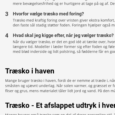
mere bevægelsesfrihed og er hurtigere at tage på og af. De
Hvorfor vælge træsko med foring?
Træsko med kraftig foring over vristen giver ekstra komfo
den faste sål stadig støtter foden. Foringen hjælper også
Hvad skal jeg kigge efter, når jeg vælger træsko?
Når du vælger træsko, er det en god idé at tænke over, hv
længere tid. Modeller i læder former sig efter foden og føl
med blød inderside og lidt polstring, så fødderne får en god
Træsko i haven
Mange bruger træsko i haven, fordi de er nemme at træde i, når 
småsten og ujævnt underlag. Når solen varmer, og græsset er fug
fliser og grus, mens materialet tåler lidt jord og vand. På den m
Træsko - Et afslappet udtryk i hv
Mange bruger også træsko som en del af deres personlige stil. Tr