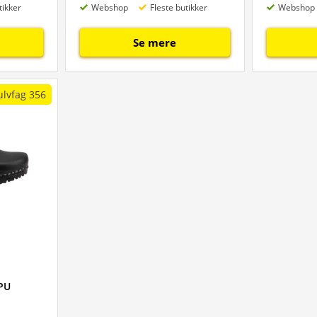
tikker
Webshop
Fleste butikker
Webshop
Se mere
ulvfag 356
PU