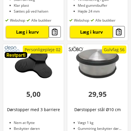
Klar plast
Med gummibuffer
Sættes på ved halsen
Højde 24 mm
Webshop
Alle butikker
Webshop
Alle butikker
Læg i kurv
Læg i kurv
Personligepleje 02
Gulvfag 56
Restparti
5,00
29,95
Dørstopper med 3 barriere
Dørstopper stål Ø10 cm
Nem at flytte
Vægt 1 kg
Beskytter døren
Gummiring beskytter døren