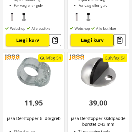
For væg eller gulv
For væg eller gulv
Webshop
Alle butikker
Webshop
Alle butikker
Læg i kurv
Læg i kurv
Gulvfag 54
Gulvfag 54
11,95
39,00
jasa Dørstopper til dørgreb
jasa Dørstopper skildpadde
børstet Ø43 mm
Skån din væg
Til montering i gulv