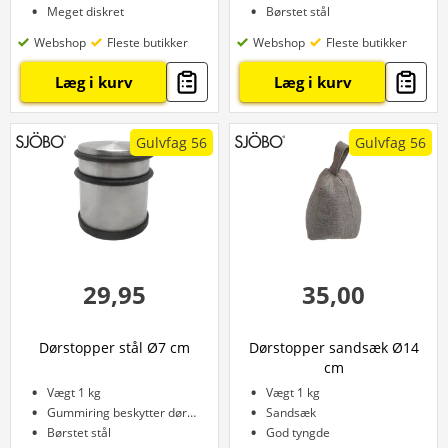
Meget diskret
Børstet stål
Webshop
Fleste butikker
Webshop
Fleste butikker
Læg i kurv
Læg i kurv
Gulvfag 56
Gulvfag 56
29,95
35,00
Dørstopper stål Ø7 cm
Dørstopper sandsæk Ø14
cm
Vægt 1 kg
Vægt 1 kg
Gummiring beskytter døren
Sandsæk
Børstet stål
God tyngde