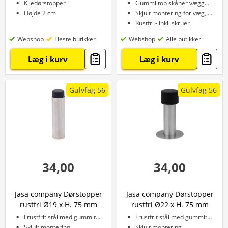
Kiledørstopper
Gummi top skåner vægge og døre
Højde 2 cm
Skjult montering for væg, eller gulv
Rustfri - inkl. skruer
Webshop
Fleste butikker
Webshop
Alle butikker
Læg i kurv
Læg i kurv
Gulvfag 56
Gulvfag 56
34,00
34,00
Jasa company Dørstopper
Jasa company Dørstopper
rustfri Ø19 x H. 75 mm
rustfri Ø22 x H. 75 mm
I rustfrit stål med gummitop
I rustfrit stål med gummitop
Skjult montering
Skjult montering