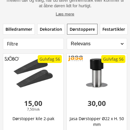
mellem dør og væg, når du laver gennemtræk eller kommer til
at åbne døren lidt for hurtigt.
Læs mere
Billedrammer
Dekoration
Dørstoppere
Festartikler
Filtre
Gulvfag 56
Gulvfag 56
15,00
30,00
7,50/stk
Dørstopper kile 2-pak
Jasa Dørstopper Ø22 x H. 50
mm