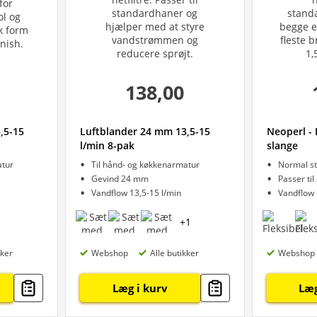
138,00
,5-15
Luftblander 24 mm 13,5-15
Neoperl -
l/min 8-pak
slange
atur
Til hånd- og køkkenarmatur
Normal st
Gevind 24 mm
Passer ti
Vandflow 13,5-15 l/min
Vandflow 
+
1
kker
Webshop
Alle butikker
Webshop
Læg i kurv
Læg