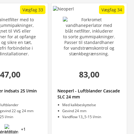
Vægfag 33
Vægfag 34
47,00
83,00
r indsats 25 l/min
Neoperl - Luftblander Cascade
SLC 24 mm
l luftblander
Med kalkbeskyttelse
l gevind 22 og 24 mm
Gevind 24 mm
25 l/min
Vandflow 13,,5-15 l/min
+
1