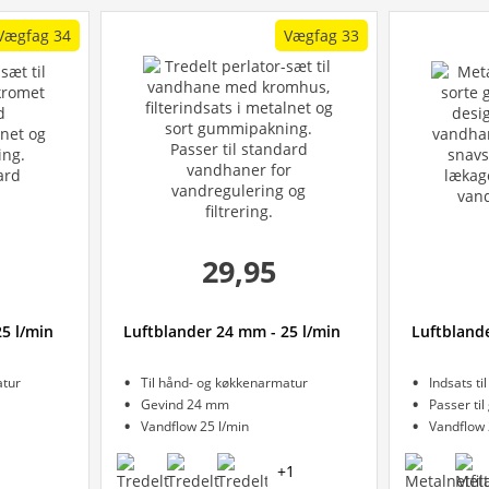
Vægfag 34
Vægfag 33
29,95
5 l/min
Luftblander 24 mm - 25 l/min
Luftblande
atur
Til hånd- og køkkenarmatur
Indsats ti
Gevind 24 mm
Passer ti
Vandflow 25 l/min
Vandflow 
+
1