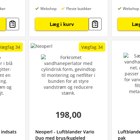
kker
Webshop
Fleste butikker
Webshop
Læg i kurv
Læg
Vægfag 34
Vægfag 34
198,00
 indsats
Neoperl - Luftblander Vario
Luftbland
Duo med brus/kugleled
pak