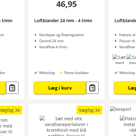
46,95
 l/min
Luftblander 24 mm - 4 l/min
Luftblande
tor
Vandspar og flowregulator
Indsats ti
Gevind 24 mm
Passer ti
Vandflow 4 l/min
Vandflow 
kker
Webshop
Fleste butikker
Webshop
Læg i kurv
Læg
Vægfag 34
Vægfag 34