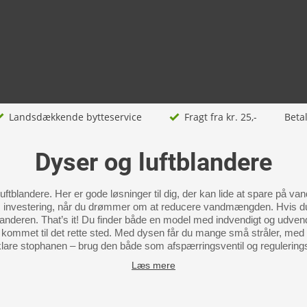
Landsdækkende bytteservice
Fragt fra kr. 25,-
Beta
Dyser og luftblandere
uftblandere. Her er gode løsninger til dig, der kan lide at spare på
m investering, når du drømmer om at reducere vandmængden. Hvis du
blanderen. That’s it! Du finder både en model med indvendigt og udvend
å kommet til det rette sted. Med dysen får du mange små stråler, med 
lare stophanen – brug den både som afspærringsventil og regulerings
Læs mere