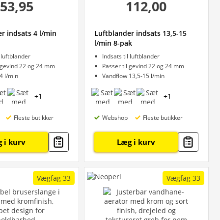
53,95
112,00
r indsats 4 l/min
Luftblander indsats 13,5-15
l/min 8-pak
l luftblander
Indsats til luftblander
l gevind 22 og 24 mm
Passer til gevind 22 og 24 mm
4 l/min
Vandflow 13,5-15 l/min
+
1
+
1
Fleste butikker
Webshop
Fleste butikker
 i kurv
Læg i kurv
Vægfag 33
Vægfag 33