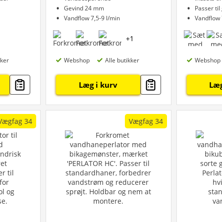
Gevind 24 mm
Passer ti
Vandflow 7,5-9 l/min
Vandflow 
+
1
kker
Webshop
Alle butikker
Webshop
Læg i kurv
Læg
Vægfag 34
Vægfag 34