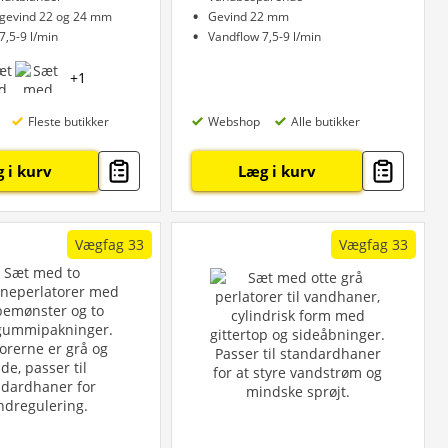
l gevind 22 og 24 mm
Gevind 22 mm
7,5-9 l/min
Vandflow 7,5-9 l/min
+
1
Fleste butikker
Webshop
Alle butikker
 i kurv
Læg i kurv
Vægfag 33
Vægfag 33