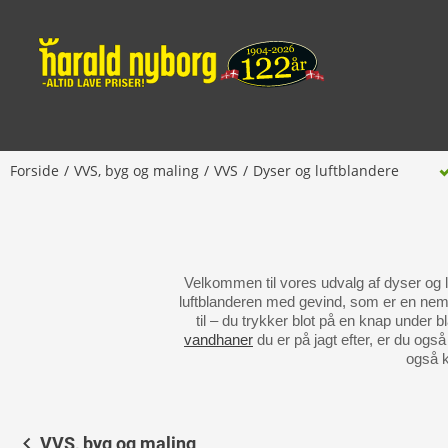
Forside
VVS, byg og maling
VVS
Dyser og luftblandere
Velkommen til vores udvalg af dyser og l
luftblanderen med gevind, som er en ne
til – du trykker blot på en knap under 
vandhaner
du er på jagt efter, er du ogs
også k
VVS, byg og maling