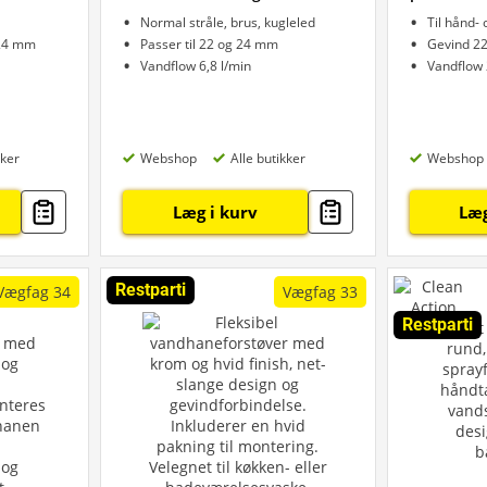
Normal stråle, brus, kugleled
Til hånd-
 24 mm
Passer til 22 og 24 mm
Gevind 2
Vandflow 6,8 l/min
Vandflow 
kker
Webshop
Alle butikker
Webshop
Læg i kurv
Læg
Restparti
Vægfag 34
Vægfag 33
Restparti