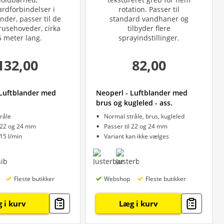
132,00
82,00
 Luftblander med
Neoperl - Luftblander med
brus og kugleled - ass.
råle
Normal stråle, brus, kugleled
l 22 og 24 mm
Passer til 22 og 24 mm
15 l/min
Variant kan ikke vælges
Fleste butikker
Webshop
Fleste butikker
 i kurv
Læg i kurv