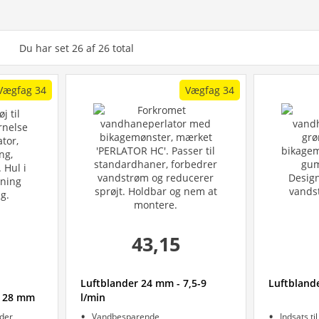
Du har set
26
af
26
total
Vægfag 34
Vægfag 34
43,15
Luftblander 24 mm - 7,5-9
Luftblande
, 28 mm
l/min
nder
Vandbesparende
Indsats ti