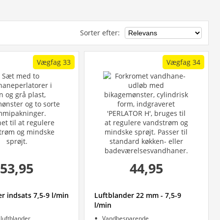
Sorter efter
:
Vægfag 33
Vægfag 34
53,95
44,95
r indsats 7,5-9 l/min
Luftblander 22 mm - 7,5-9
l/min
l luftblander
Vandbesparende