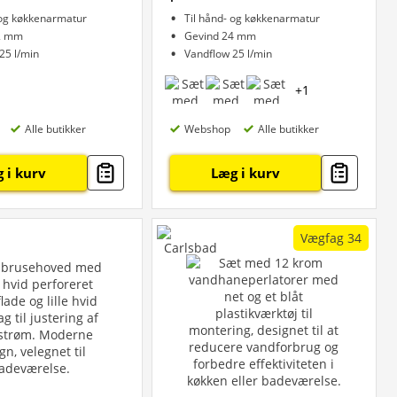
 og køkkenarmatur
Til hånd- og køkkenarmatur
2 mm
Gevind 24 mm
25 l/min
Vandflow 25 l/min
+
1
Alle butikker
Webshop
Alle butikker
 i kurv
Læg i kurv
Vægfag 34