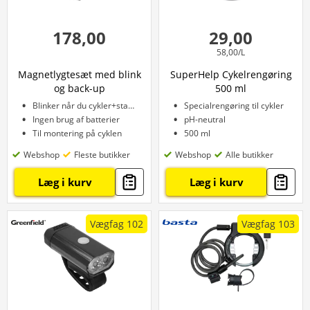
178,00
29,00
58,00/L
Magnetlygtesæt med blink
SuperHelp Cykelrengøring
og back-up
500 ml
Blinker når du cykler+standser
Specialrengøring til cykler
Ingen brug af batterier
pH-neutral
Til montering på cyklen
500 ml
Webshop
Fleste butikker
Webshop
Alle butikker
Læg i kurv
Læg i kurv
Vægfag 102
Vægfag 103