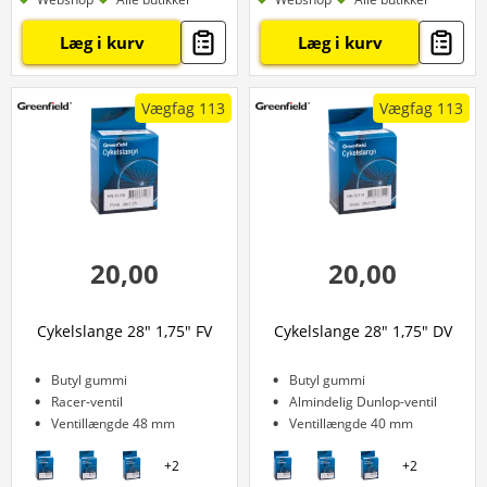
Læg i kurv
Læg i kurv
Vægfag 113
Vægfag 113
20,00
20,00
Cykelslange 28" 1,75" FV
Cykelslange 28" 1,75" DV
Butyl gummi
Butyl gummi
Racer-ventil
Almindelig Dunlop-ventil
Ventillængde 48 mm
Ventillængde 40 mm
+
2
+
2