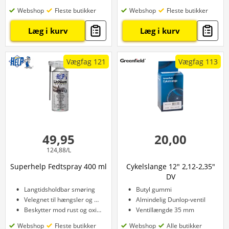
Webshop
Fleste butikker
Webshop
Fleste butikker
Læg i kurv
Læg i kurv
Vægfag 121
Vægfag 113
49,95
20,00
124,88/L
Superhelp Fedtspray 400 ml
Cykelslange 12" 2,12-2,35"
DV
Langtidsholdbar smøring
Butyl gummi
Velegnet til hængsler og gear
Almindelig Dunlop-ventil
Beskytter mod rust og oxidation
Ventillængde 35 mm
Webshop
Fleste butikker
Webshop
Alle butikker