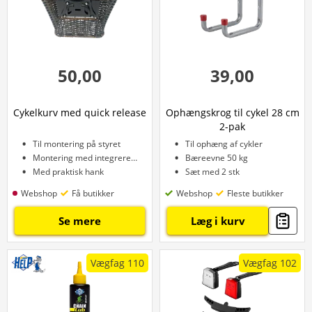
50,00
39,00
Cykelkurv med quick release
Ophængskrog til cykel 28 cm
2-pak
Til montering på styret
Til ophæng af cykler
Montering med integrerede kroge
Bæreevne 50 kg
Med praktisk hank
Sæt med 2 stk
Webshop
Få butikker
Webshop
Fleste butikker
Se mere
Læg i kurv
Vægfag 110
Vægfag 102