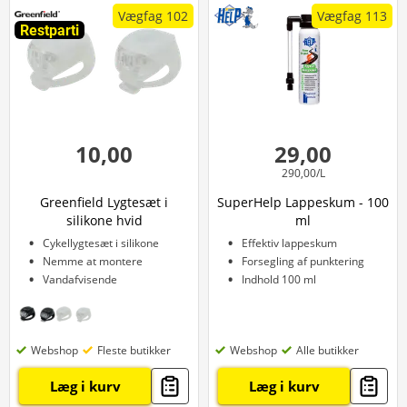
Vægfag 102
Vægfag 113
Restparti
10,00
29,00
290,00/L
Greenfield Lygtesæt i
SuperHelp Lappeskum - 100
silikone hvid
ml
Cykellygtesæt i silikone
Effektiv lappeskum
Nemme at montere
Forsegling af punktering
Vandafvisende
Indhold 100 ml
Webshop
Fleste butikker
Webshop
Alle butikker
Læg i kurv
Læg i kurv