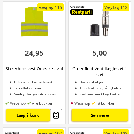
Vægfag 116
Vægfag 112
Restparti
24,95
5,00
Sikkerhedsvest Onesize - gul
Greenfield Ventilkeglesæt 1
sæt
Ultralet sikkerhedsvest
Basis cykelgrej
To refleksstriber
Til udskiftning på cykelslange
Synlig i farlige situationer
Sæt med ventil og hætte
Webshop
Alle butikker
Webshop
Få butikker
Læg i kurv
Se mere
Vægfag 102
Vægfag 102