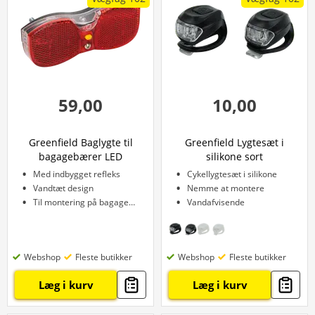
59,00
10,00
Greenfield Baglygte til
Greenfield Lygtesæt i
bagagebærer LED
silikone sort
Med indbygget refleks
Cykellygtesæt i silikone
Vandtæt design
Nemme at montere
Til montering på bagagebærer
Vandafvisende
Webshop
Fleste butikker
Webshop
Fleste butikker
Læg i kurv
Læg i kurv