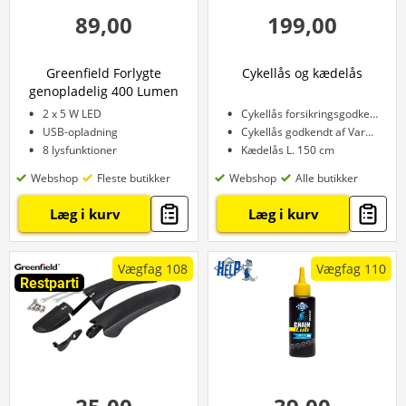
89,00
199,00
Greenfield Forlygte
Cykellås og kædelås
genopladelig 400 Lumen
2 x 5 W LED
Cykellås forsikringsgodkendt i Skandinavien
USB-opladning
Cykellås godkendt af Varefakta
8 lysfunktioner
Kædelås L. 150 cm
Webshop
Fleste butikker
Webshop
Alle butikker
Læg i kurv
Læg i kurv
Vægfag 108
Vægfag 110
Restparti