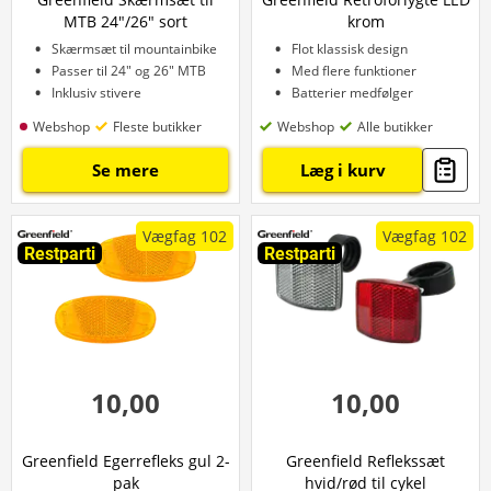
MTB 24"/26" sort
krom
Skærmsæt til mountainbike
Flot klassisk design
Passer til 24" og 26" MTB
Med flere funktioner
Inklusiv stivere
Batterier medfølger
Webshop
Fleste butikker
Webshop
Alle butikker
Se mere
Læg i kurv
Vægfag 102
Vægfag 102
Restparti
Restparti
10,00
10,00
Greenfield Egerrefleks gul 2-
Greenfield Reflekssæt
pak
hvid/rød til cykel