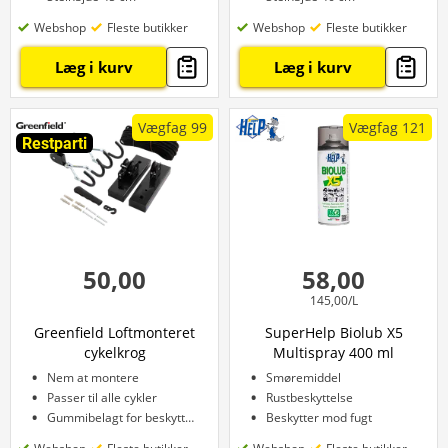
Webshop
Fleste butikker
Webshop
Fleste butikker
Læg i kurv
Læg i kurv
Vægfag 99
Vægfag 121
Restparti
50,00
58,00
145,00/L
Greenfield Loftmonteret
SuperHelp Biolub X5
cykelkrog
Multispray 400 ml
Nem at montere
Smøremiddel
Passer til alle cykler
Rustbeskyttelse
Gummibelagt for beskyttelse af cykel
Beskytter mod fugt