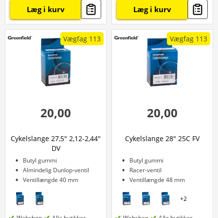
Læg i kurv
Læg i kurv
Vægfag 113
Vægfag 113
20,00
20,00
Cykelslange 27,5" 2,12-2,44"
Cykelslange 28" 25C FV
DV
Butyl gummi
Butyl gummi
Almindelig Dunlop-ventil
Racer-ventil
Ventillængde 40 mm
Ventillængde 48 mm
+
2
Webshop
Alle butikker
Webshop
Alle butikker