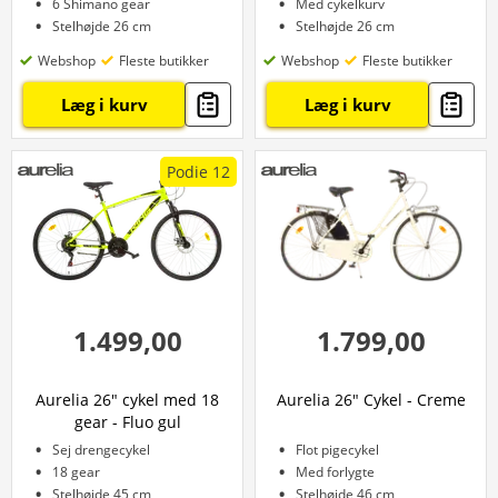
6 Shimano gear
Med cykelkurv
Stelhøjde 26 cm
Stelhøjde 26 cm
Webshop
Fleste butikker
Webshop
Fleste butikker
Læg i kurv
Læg i kurv
Podie 12
1.499,00
1.799,00
Aurelia 26" cykel med 18
Aurelia 26" Cykel - Creme
gear - Fluo gul
Sej drengecykel
Flot pigecykel
18 gear
Med forlygte
Stelhøjde 45 cm
Stelhøjde 46 cm