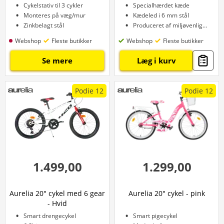
Cykelstativ til 3 cykler
Specialhærdet kæde
Monteres på væg/mur
Kædeled i 6 mm stål
Zinkbelagt stål
Produceret af miljøvenlige materialer
Webshop
Fleste butikker
Webshop
Fleste butikker
Se mere
Læg i kurv
Podie 12
Podie 12
1.499,00
1.299,00
Aurelia 20" cykel med 6 gear
Aurelia 20" cykel - pink
- Hvid
Smart drengecykel
Smart pigecykel