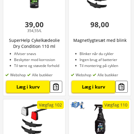
39,00
98,00
354,55/L
SuperHelp Cykelkædeolie
Magnetlygtesæt med blink
Dry Condition 110 ml
Afviser snavs
Blinker når du cykler
Beskytter mod korrosion
Ingen brug af batterier
Til tørre og støvede forhold
Til montering på cyklen
Webshop
Alle butikker
Webshop
Alle butikker
Læg i kurv
Læg i kurv
Vægfag 102
Vægfag 110