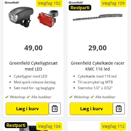
Vægfag 102
Vægfag 109
Restparti
49,00
29,00
Greenfield Cykellygtesæt
Greenfield Cykelkæde racer
med LED
KMC 116 led
Cykellygter med LED
Cykelkæde med 116 led
Med quick release-beslag
Til racercykel og MTB
Sæt med for- og baglygte
Størrelse 1/2" x 3/32"
Webshop
Alle butikker
Webshop
Alle butikker
Læg i kurv
Læg i kurv
Restparti
Vægfag 104
Vægfag 112