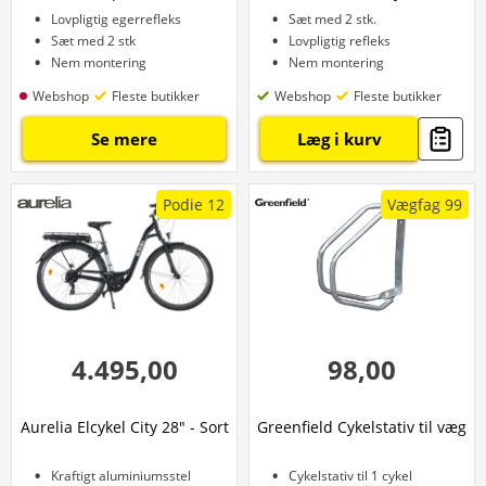
Lovpligtig egerrefleks
Sæt med 2 stk.
Sæt med 2 stk
Lovpligtig refleks
Nem montering
Nem montering
Webshop
Fleste butikker
Webshop
Fleste butikker
Se mere
Læg i kurv
Podie 12
Vægfag 99
4.495,00
98,00
Aurelia Elcykel City 28" - Sort
Greenfield Cykelstativ til væg
Kraftigt aluminiumsstel
Cykelstativ til 1 cykel