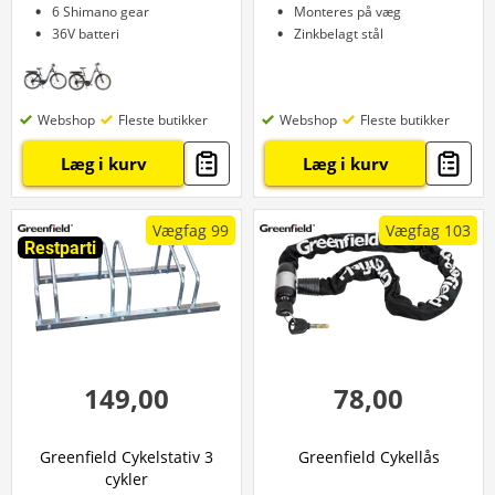
6 Shimano gear
Monteres på væg
36V batteri
Zinkbelagt stål
Webshop
Fleste butikker
Webshop
Fleste butikker
Læg i kurv
Læg i kurv
Vægfag 99
Vægfag 103
Restparti
149,00
78,00
Greenfield Cykelstativ 3
Greenfield Cykellås
cykler