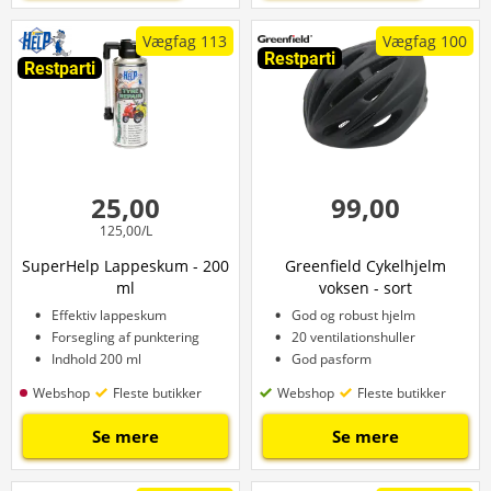
Vægfag 113
Vægfag 100
Restparti
Restparti
25,00
99,00
125,00/L
SuperHelp Lappeskum - 200
Greenfield Cykelhjelm
ml
voksen - sort
Effektiv lappeskum
God og robust hjelm
Forsegling af punktering
20 ventilationshuller
Indhold 200 ml
God pasform
Webshop
Fleste butikker
Webshop
Fleste butikker
Se mere
Se mere