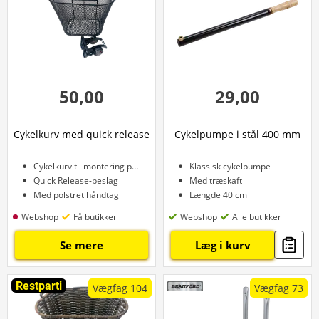
50,00
29,00
Cykelkurv med quick release
Cykelpumpe i stål 400 mm
Cykelkurv til montering på styret
Klassisk cykelpumpe
Quick Release-beslag
Med træskaft
Med polstret håndtag
Længde 40 cm
Webshop
Få butikker
Webshop
Alle butikker
Se mere
Læg i kurv
Restparti
Vægfag 104
Vægfag 73