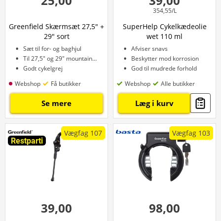
25,00
39,00
354,55/L
Greenfield Skærmsæt 27,5" +
SuperHelp Cykelkædeolie
29" sort
wet 110 ml
Sæt til for- og baghjul
Afviser snavs
Til 27,5" og 29" mountainbike
Beskytter mod korrosion
Godt cykelgrej
God til mudrede forhold
Webshop
Få butikker
Webshop
Alle butikker
Se mere
Læg i kurv
Vægfag 107
Vægfag 103
Restparti
39,00
98,00