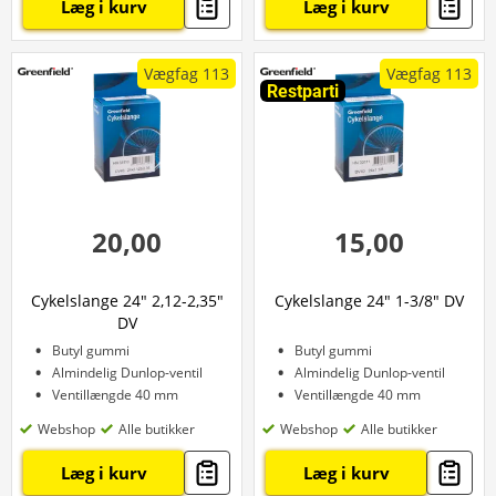
Læg i kurv
Læg i kurv
Vægfag 113
Vægfag 113
Restparti
20,00
15,00
Cykelslange 24" 2,12-2,35"
Cykelslange 24" 1-3/8" DV
DV
Butyl gummi
Butyl gummi
Almindelig Dunlop-ventil
Almindelig Dunlop-ventil
Ventillængde 40 mm
Ventillængde 40 mm
Webshop
Alle butikker
Webshop
Alle butikker
Læg i kurv
Læg i kurv