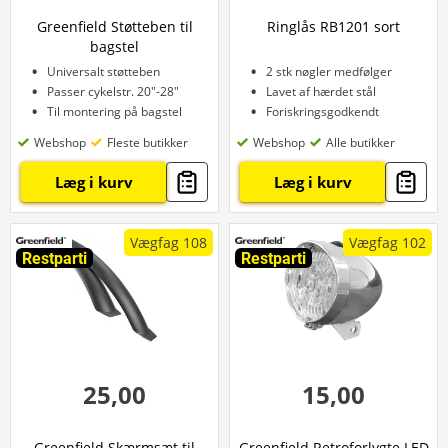
Greenfield Støtteben til
Ringlås RB1201 sort
bagstel
Universalt støtteben
2 stk nøgler medfølger
Passer cykelstr. 20"-28"
Lavet af hærdet stål
Til montering på bagstel
Foriskringsgodkendt
Webshop
Fleste butikker
Webshop
Alle butikker
Læg i kurv
Læg i kurv
Vægfag 108
Vægfag 102
Restparti
Restparti
25,00
15,00
Greenfield Skærmsæt til
Greenfield Retroforlygte LED