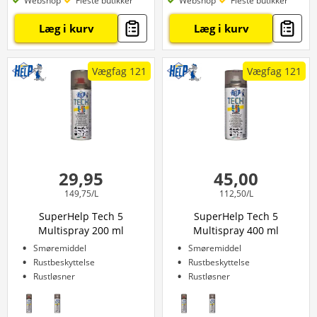
Webshop
Fleste butikker
Webshop
Fleste butikker
Læg i kurv
Læg i kurv
Vægfag 121
Vægfag 121
29,95
45,00
149,75/L
112,50/L
SuperHelp Tech 5
SuperHelp Tech 5
Multispray 200 ml
Multispray 400 ml
Smøremiddel
Smøremiddel
Rustbeskyttelse
Rustbeskyttelse
Rustløsner
Rustløsner