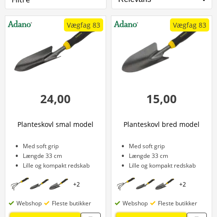
Vægfag 83
Vægfag 83
24,00
15,00
Planteskovl smal model
Planteskovl bred model
Med soft grip
Med soft grip
Længde 33 cm
Længde 33 cm
Lille og kompakt redskab
Lille og kompakt redskab
+
2
+
2
Webshop
Fleste butikker
Webshop
Fleste butikker