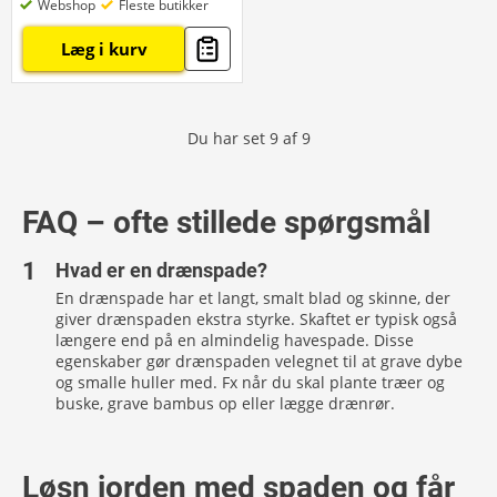
Webshop
Fleste butikker
Læg i kurv
Du har set
9
af
9
FAQ – ofte stillede spørgsmål
Hvad er en drænspade?
En drænspade har et langt, smalt blad og skinne, der
giver drænspaden ekstra styrke. Skaftet er typisk også
længere end på en almindelig havespade. Disse
egenskaber gør drænspaden velegnet til at grave dybe
og smalle huller med. Fx når du skal plante træer og
buske, grave bambus op eller lægge drænrør.
Løsn jorden med spaden og får