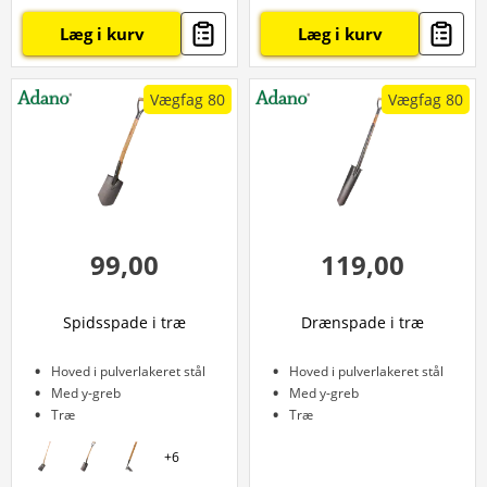
Læg i kurv
Læg i kurv
Vægfag 80
Vægfag 80
99,00
119,00
Spidsspade i træ
Drænspade i træ
Hoved i pulverlakeret stål
Hoved i pulverlakeret stål
Med y-greb
Med y-greb
Træ
Træ
+
6