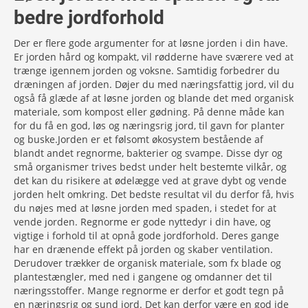
bedre jordforhold
Der er flere gode argumenter for at løsne jorden i din have.
Er jorden hård og kompakt, vil rødderne have sværere ved at
trænge igennem jorden og voksne. Samtidig forbedrer du
dræningen af jorden. Døjer du med næringsfattig jord, vil du
også få glæde af at løsne jorden og blande det med organisk
materiale, som kompost eller gødning. På denne måde kan
for du få en god, løs og næringsrig jord, til gavn for planter
og buske.Jorden er et følsomt økosystem bestående af
blandt andet regnorme, bakterier og svampe. Disse dyr og
små organismer trives bedst under helt bestemte vilkår, og
det kan du risikere at ødelægge ved at grave dybt og vende
jorden helt omkring. Det bedste resultat vil du derfor få, hvis
du nøjes med at løsne jorden med spaden, i stedet for at
vende jorden. Regnorme er gode nyttedyr i din have, og
vigtige i forhold til at opnå gode jordforhold. Deres gange
har en drænende effekt på jorden og skaber ventilation.
Derudover trækker de organisk materiale, som fx blade og
plantestængler, med ned i gangene og omdanner det til
næringsstoffer. Mange regnorme er derfor et godt tegn på
en næringsrig og sund jord. Det kan derfor være en god ide