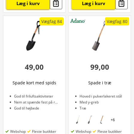
Læg i kurv
Læg i kurv
Vægfag 84
Vægfag 80
49,00
99,00
Spade kort med spids
Spade i træ
God til friluftsaktiviteter
Hoved i pulverlakeret stål
Nem at spænde fast på rygsæk
Med y-greb
God til højbede
Træ
+
6
Webshop
Fleste butikker
Webshop
Fleste butikker