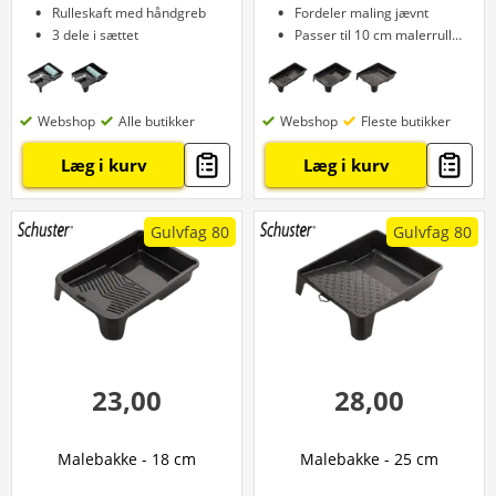
Rulleskaft med håndgreb
Fordeler maling jævnt
3 dele i sættet
Passer til 10 cm malerruller
Webshop
Alle butikker
Webshop
Fleste butikker
Læg i kurv
Læg i kurv
Gulvfag 80
Gulvfag 80
23,00
28,00
Malebakke - 18 cm
Malebakke - 25 cm