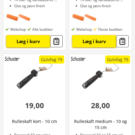
Glat og jævn finish
Glat og jævn finish
Webshop
Alle butikker
Webshop
Fleste butikker
Læg i kurv
Læg i kurv
Gulvfag 79
Gulvfag 79
19,00
28,00
Rulleskaft kort - 10 cm
Rulleskaft medium - 10 og
15 cm
Passer til 10 cm valse
Passer til 10 og 15 cm valse