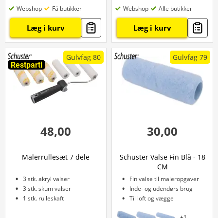
Webshop
Få butikker
Webshop
Alle butikker
Læg i kurv
Læg i kurv
Gulvfag 80
Gulvfag 79
Restparti
48,00
30,00
Malerrullesæt 7 dele
Schuster Valse Fin Blå - 18
CM
3 stk. akryl valser
Fin valse til maleropgaver
3 stk. skum valser
Inde- og udendørs brug
1 stk. rulleskaft
Til loft og vægge
+
1