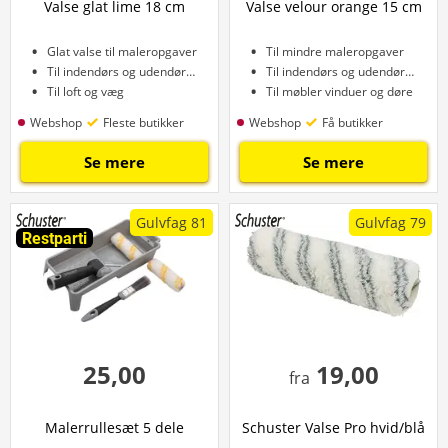
Valse glat lime 18 cm
Valse velour orange 15 cm
Glat valse til maleropgaver
Til mindre maleropgaver
Til indendørs og udendørs brug
Til indendørs og udendørs brug
Til loft og væg
Til møbler vinduer og døre
Webshop
Fleste butikker
Webshop
Få butikker
Se mere
Se mere
Gulvfag 81
Gulvfag 79
Restparti
25,00
19,00
fra
Malerrullesæt 5 dele
Schuster Valse Pro hvid/blå