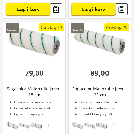
Læg i kurv
Læg i kurv
Gulvfag 79
Gulvfag 79
79,00
89,00
Sagacolor Malerrulle jævn -
Sagacolor Malerrulle jævn -
18 cm
25 cm
Højabsorberende rulle
Højabsorberende rulle
Ensartet maleresultat
Ensartet maleresultat
Egnet til væg og loft
Egnet til væg og loft
+
1
+
1