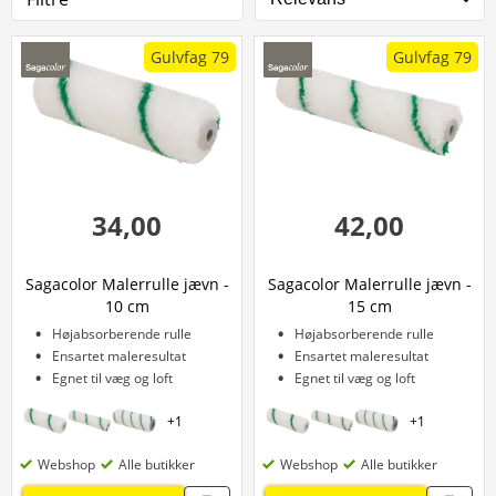
Gulvfag 79
Gulvfag 79
34,00
42,00
Sagacolor Malerrulle jævn -
Sagacolor Malerrulle jævn -
10 cm
15 cm
Højabsorberende rulle
Højabsorberende rulle
Ensartet maleresultat
Ensartet maleresultat
Egnet til væg og loft
Egnet til væg og loft
+
1
+
1
Webshop
Alle butikker
Webshop
Alle butikker