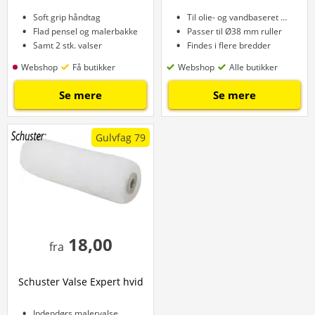
Soft grip håndtag
Til olie- og vandbaseret maling
Flad pensel og malerbakke
Passer til Ø38 mm ruller
Samt 2 stk. valser
Findes i flere bredder
Webshop
Få butikker
Webshop
Alle butikker
Se mere
Se mere
Gulvfag 79
18,00
fra
Schuster Valse Expert hvid
Indendørs malervalse