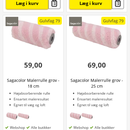
Læg i kurv
Læg i kurv
Gulvfag 79
Gulvfag 79
59,00
69,00
Sagacolor Malerrulle grov -
Sagacolor Malerrulle grov -
18 cm
25 cm
Højabsorberende rulle
Højabsorberende rulle
Ensartet maleresultat
Ensartet maleresultat
Egnet til væg og loft
Egnet til væg og loft
Webshop
Alle butikker
Webshop
Alle butikker