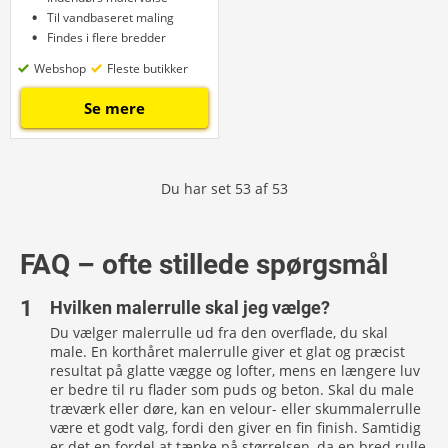
Til vandbaseret maling
Findes i flere bredder
Webshop
Fleste butikker
Se mere
Du har set
53
af
53
FAQ – ofte stillede spørgsmål
Hvilken malerrulle skal jeg vælge?
Du vælger malerrulle ud fra den overflade, du skal
male. En korthåret malerrulle giver et glat og præcist
resultat på glatte vægge og lofter, mens en længere luv
er bedre til ru flader som puds og beton. Skal du male
træværk eller døre, kan en velour- eller skummalerrulle
være et godt valg, fordi den giver en fin finish. Samtidig
er det en fordel at tænke på størrelsen, da en bred rulle