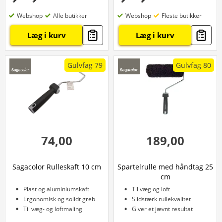
Webshop
Alle butikker
Webshop
Fleste butikker
Læg i kurv
Læg i kurv
Gulvfag 79
Gulvfag 80
74,00
189,00
Sagacolor Rulleskaft 10 cm
Spartelrulle med håndtag 25
cm
Plast og aluminiumskaft
Til væg og loft
Ergonomisk og solidt greb
Slidstærk rullekvalitet
Til væg- og loftmaling
Giver et jævnt resultat