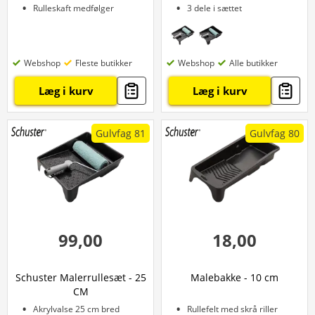
Rulleskaft medfølger
3 dele i sættet
Webshop
Fleste butikker
Webshop
Alle butikker
Læg i kurv
Læg i kurv
Gulvfag 81
Gulvfag 80
99,00
18,00
Schuster Malerrullesæt - 25
Malebakke - 10 cm
CM
Akrylvalse 25 cm bred
Rullefelt med skrå riller