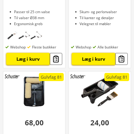
Passer til 25 cm valse
Skum- og perlonvalser
Til valser Ø38 mm
Til kanter og detaljer
Ergonomisk greb
Velegnet til møbler
Webshop
Fleste butikker
Webshop
Alle butikker
Læg i kurv
Læg i kurv
Gulvfag 81
Gulvfag 81
68,00
24,00