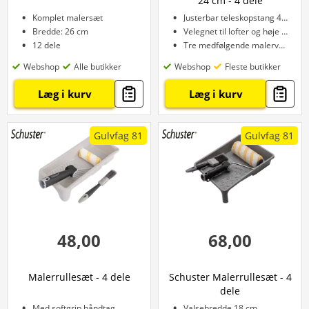
24 cm - 4 dele
Komplet malersæt
Justerbar teleskopstang 47–94 cm
Bredde: 26 cm
Velegnet til lofter og høje vægge
12 dele
Tre medfølgende malervalser
Webshop
Alle butikker
Webshop
Fleste butikker
Læg i kurv
Læg i kurv
Gulvfag 81
Gulvfag 81
48,00
68,00
Malerrullesæt - 4 dele
Schuster Malerrullesæt - 4
dele
Med softgrip håndtag
Valsebredde 18 cm