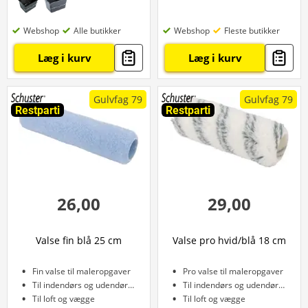
Webshop
Alle butikker
Webshop
Fleste butikker
Læg i kurv
Læg i kurv
Gulvfag 79
Gulvfag 79
Restparti
Restparti
26,00
29,00
Valse fin blå 25 cm
Valse pro hvid/blå 18 cm
Fin valse til maleropgaver
Pro valse til maleropgaver
Til indendørs og udendørs brug
Til indendørs og udendørs brug
Til loft og vægge
Til loft og vægge