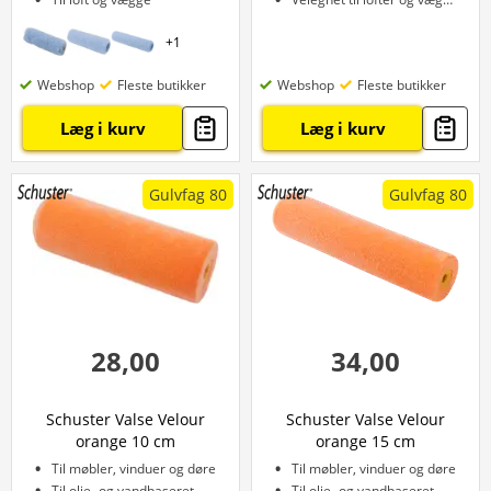
+
1
Webshop
Fleste butikker
Webshop
Fleste butikker
Læg i kurv
Læg i kurv
Gulvfag 80
Gulvfag 80
28,00
34,00
Schuster Valse Velour
Schuster Valse Velour
orange 10 cm
orange 15 cm
Til møbler, vinduer og døre
Til møbler, vinduer og døre
Til olie- og vandbaseret maling
Til olie- og vandbaseret maling