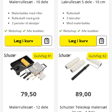
Malerrullesæt - 10 dele
Lakrullesæt 5 dele - 10 cm
Malerbakke med riller
Rulleskaft
Rulleskaft med greb
3 lakruller
3 pensler til detaljer
Med malerbakke
Webshop
Alle butikker
Webshop
Alle butikker
Læg i kurv
Læg i kurv
Gulvfag 81
Gulvfag 82
79,50
89,00
Malerrullesæt - 12 dele
Schuster Teleskop malersæt