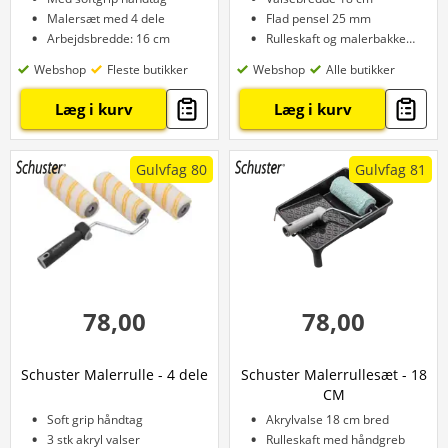
Malersæt med 4 dele
Flad pensel 25 mm
Arbejdsbredde: 16 cm
Rulleskaft og malerbakke medfølger
Webshop
Fleste butikker
Webshop
Alle butikker
Læg i kurv
Læg i kurv
Gulvfag 80
Gulvfag 81
78,00
78,00
Schuster Malerrulle - 4 dele
Schuster Malerrullesæt - 18
CM
Soft grip håndtag
Akrylvalse 18 cm bred
3 stk akryl valser
Rulleskaft med håndgreb