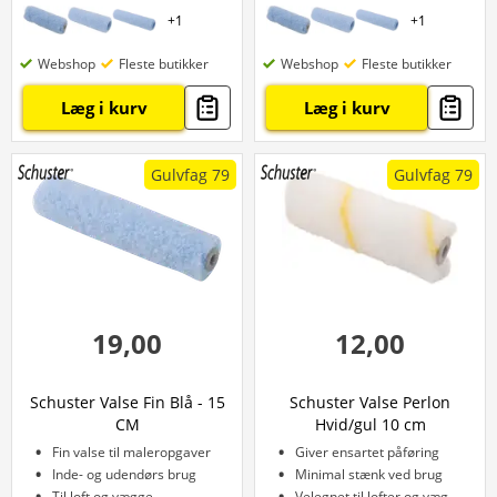
+
1
+
1
Webshop
Fleste butikker
Webshop
Fleste butikker
Læg i kurv
Læg i kurv
Gulvfag 79
Gulvfag 79
19,00
12,00
Schuster Valse Fin Blå - 15
Schuster Valse Perlon
CM
Hvid/gul 10 cm
Fin valse til maleropgaver
Giver ensartet påføring
Inde- og udendørs brug
Minimal stænk ved brug
Til loft og vægge
Velegnet til lofter og vægge