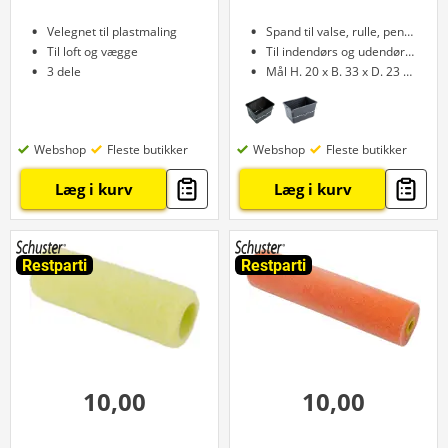
Velegnet til plastmaling
Spand til valse, rulle, pensel
Til loft og vægge
Til indendørs og udendørs brug
3 dele
Mål H. 20 x B. 33 x D. 23 cm
Webshop
Fleste butikker
Webshop
Fleste butikker
Læg i kurv
Læg i kurv
Restparti
Restparti
10,00
10,00