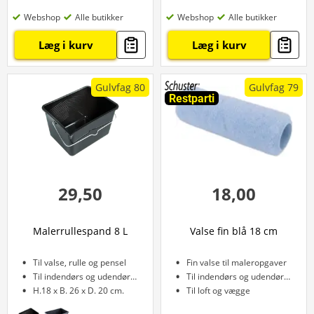
Webshop
Alle butikker
Webshop
Alle butikker
Læg i kurv
Læg i kurv
Gulvfag 80
Gulvfag 79
Restparti
29,50
18,00
Malerrullespand 8 L
Valse fin blå 18 cm
Til valse, rulle og pensel
Fin valse til maleropgaver
Til indendørs og udendørs brug
Til indendørs og udendørs brug
H.18 x B. 26 x D. 20 cm.
Til loft og vægge