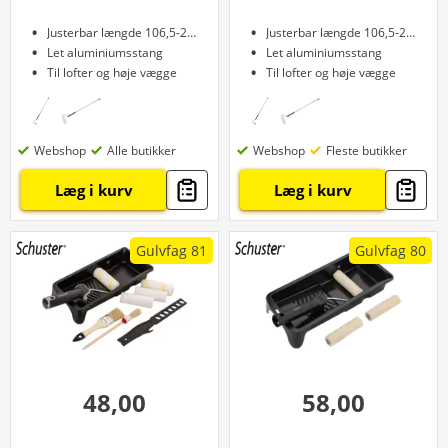
Justerbar længde 106,5-201 cm
Justerbar længde 106,5-201 cm
Let aluminiumsstang
Let aluminiumsstang
Til lofter og høje vægge
Til lofter og høje vægge
Webshop
Alle butikker
Webshop
Fleste butikker
Læg i kurv
Læg i kurv
Gulvfag 81
Gulvfag 80
48,00
58,00