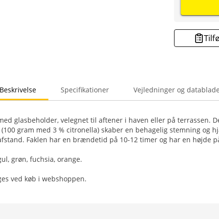
Tilf
Beskrivelse
Specifikationer
Vejledninger og datablad
ed glasbeholder, velegnet til aftener i haven eller på terrassen.
s (100 gram med 3 % citronella) skaber en behagelig stemning og h
afstand. Faklen har en brændetid på 10-12 timer og har en højde p
gul, grøn, fuchsia, orange.
lges ved køb i webshoppen.