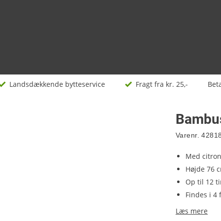
Landsdækkende bytteservice
Fragt fra kr. 25,-
Bet
Bambus
Varenr.
4281
Med citron
Højde 76 
Op til 12 
Findes i 4 
Læs mere