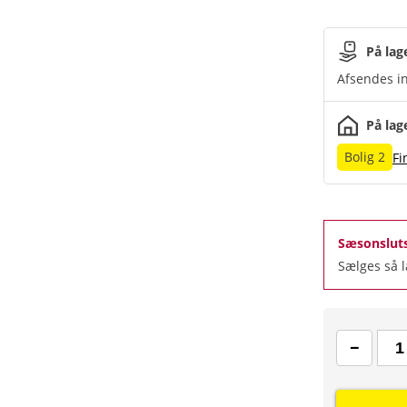
På lag
Afsendes in
På lag
Bolig 2
Fi
Sæsonslut
Sælges så 