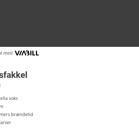
al med
fakkel
8
ella voks
cm
timers brændetid
farver