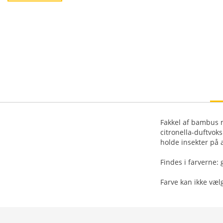
Fakkel af bambus m
citronella-duftvok
holde insekter på 
Findes i farverne: 
Farve kan ikke væ