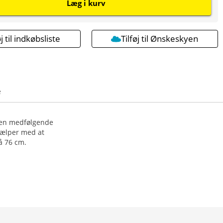
Læg i kurv
øj til indkøbsliste
Tilføj til Ønskeskyen
e
 Den medfølgende
jælper med at
å 76 cm.