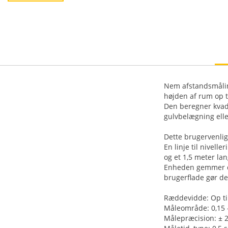
Nem afstandsmålin
højden af rum op t
Den beregner kvadr
gulvbelægning elle
Dette brugervenlig
En linje til nivell
og et 1,5 meter la
Enheden gemmer de
brugerflade gør de
Ræddevidde: Op ti
Måleområde: 0,15 
Målepræcision: ± 