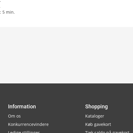
.
.
: 5 min.
Information
Shopping
Om os
Kataloger
Konkurrencevindere
Køb gavekort
Ledige stillinger
Tjek saldo på gavekort