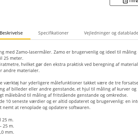
Tilf
Beskrivelse
Specifikationer
Vejledninger og datablad
g med Zamo-lasermåler. Zamo er brugervenlig og ideel til måling
il 25 meter.
atmetre, hvilket gør den ekstra praktisk ved beregning af materiale
r andre materialer.
e værktøj har yderligere målefunktioner takket være de tre forsatse
ering af billeder eller andre genstande, et hjul til måling af kurver o
ngt målebånd til måling af fritstående genstande og omkredse.
 10 seneste værdier og er altid opdateret og brugervenlig: en in
t nemt at renoplade og opdatere softwaren.
l 25 m.
– 25 m.
2,0 mm.