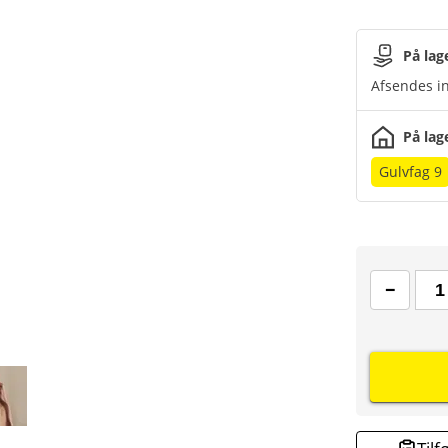
På lag
Afsendes in
På lag
Gulvfag 9