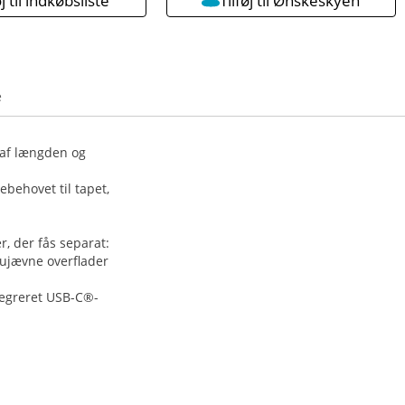
øj til indkøbsliste
Tilføj til Ønskeskyen
e
 af længden og
behovet til tapet,
r, der fås separat:
g ujævne overflader
tegreret USB-C®-