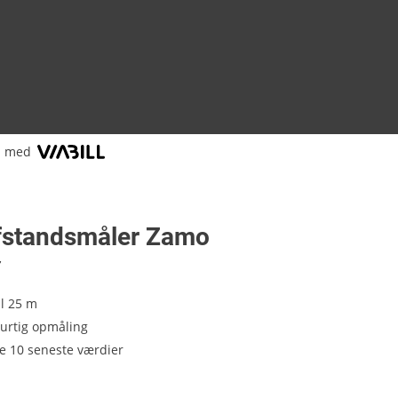
l med
fstandsmåler Zamo
7
il 25 m
hurtig opmåling
 10 seneste værdier