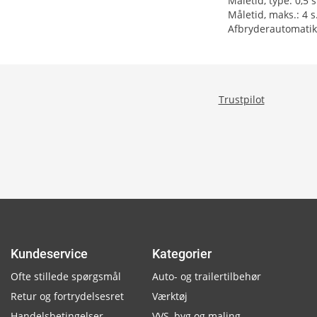
Måletid, type: 0,5 s
Måletid, maks.: 4 s
Afbryderautomatik
Trustpilot
Kundeservice
Kategorier
Ofte stillede spørgsmål
Auto- og trailertilbehør
Retur og fortrydelsesret
Værktøj
Handelsbetingelser
VVS, byg og maling