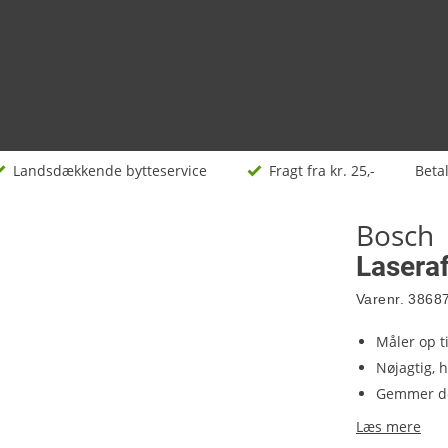
Landsdækkende bytteservice
Fragt fra kr. 25,-
Beta
Bosch
Lasera
Varenr.
3868
Måler op t
Nøjagtig, 
Gemmer de
Læs mere