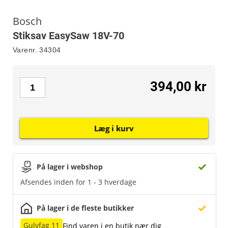
Bosch
Stiksav EasySaw 18V-70
Varenr.
34304
394,00 kr
Læg i kurv
På lager i webshop
Afsendes inden for 1 - 3 hverdage
På lager i de fleste butikker
Gulvfag 11
Find varen i en butik nær dig