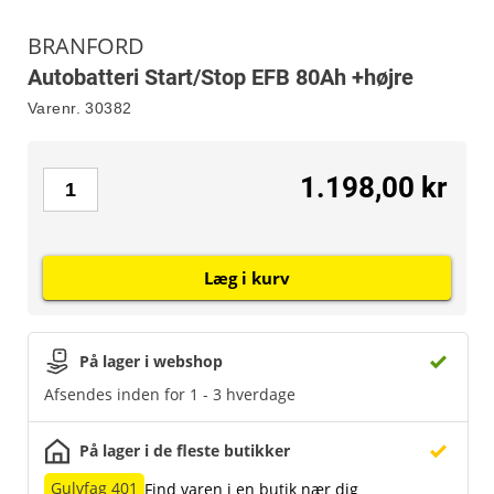
BRANFORD
Autobatteri Start/Stop EFB 80Ah +højre
Varenr.
30382
1.198,00 kr
Læg i kurv
På lager i webshop
Afsendes inden for 1 - 3 hverdage
På lager i de fleste butikker
Gulvfag 401
Find varen i en butik nær dig