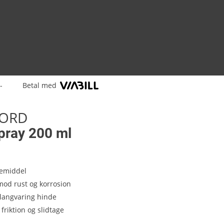
-
Betal med
ORD
ray 200 ml
emiddel
mod rust og korrosion
 langvaring hinde
friktion og slidtage