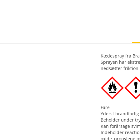
Kædespray fra Bran
Sprayen har ekstr
nedsætter friktion
Fare
Yderst brandfarlig
Beholder under tr
Kan forårsage svi
Indeholder reactio
oxide, propylene o