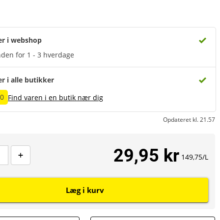
er i webshop
den for 1 - 3 hverdage
er i alle butikker
10
Find varen i en butik nær dig
Opdateret kl. 21.57
29,95 kr
149,75/L
Læg i kurv