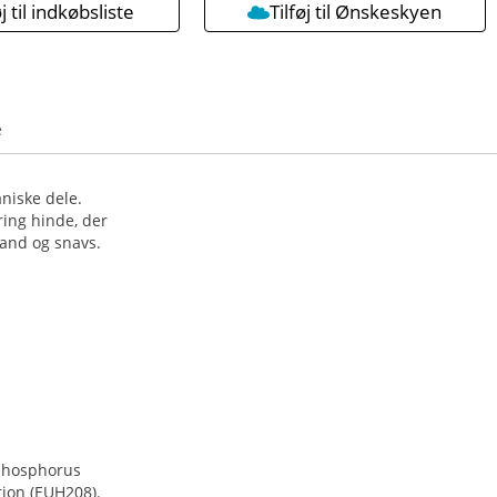
øj til indkøbsliste
Tilføj til Ønskeskyen
e
niske dele.
ing hinde, der
sand og snavs.
 phosphorus
tion (EUH208).