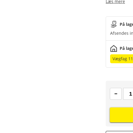
Læs mere
På lag
Afsendes in
På lag
Vægfag 1