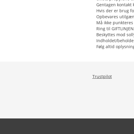
Gentagen kontakt k
Hvis der er brug f
Opbevares utilgæng
Må ikke punkteres e
Ring til GIFTLINJEN
Beskyttes mod soll
Indholdet/beholdere
Følg altid oplysni
Trustpilot