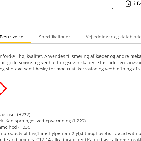
Tilf
Beskrivelse
Specifikationer
Vejledninger og datablad
ford® i høj kvalitet. Anvendes til smøring af kæder og andre meka
emt gode smøre- og vedhæftningsegenskaber. Efterlader en langvar
 og slidtage samt beskytter mod rust, korrosion og vedhæftning af 
 aerosol (H222).
yk. Kan sprænges ved opvarmning (H229).
mmelhed (H336).
n products of bis(4-methylpentan-2-yl)dithiophosphoric acid with
xide and amines, C12-14-alkyl (branched).Kan udløse allergisk reak