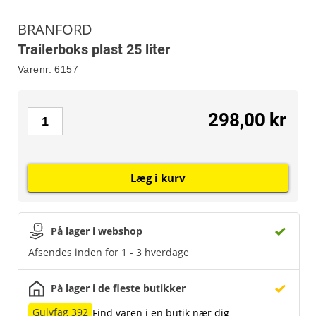
BRANFORD
Trailerboks plast 25 liter
Varenr.
6157
298,00 kr
Læg i kurv
På lager i webshop
Afsendes inden for 1 - 3 hverdage
På lager i de fleste butikker
Gulvfag 392
Find varen i en butik nær dig