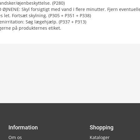
ndsker/øjenbeskyttelse. (P280)
NENE: Skyl forsigtigt med vand i flere minutter. Fjern eventuelle
s let. Fortsæt skylning. (P305 + P351 + P338)
nirritation: Søg lægehjælp. (P337 + P313)
ngerne på produkternes etiket.
Information
Shopping
Om os
Kataloger