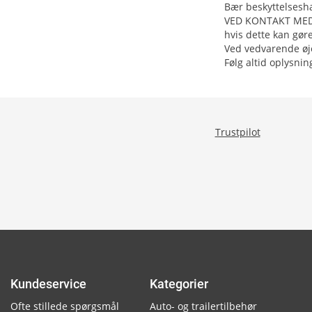
Bær beskyttelsesha
VED KONTAKT MED ØJ
hvis dette kan gøre
Ved vedvarende øje
Følg altid oplysni
Trustpilot
Kundeservice
Kategorier
Ofte stillede spørgsmål
Auto- og trailertilbehør