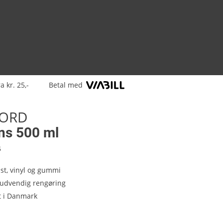
a kr. 25,-
Betal med
ORD
ns 500 ml
6
st, vinyl og gummi
g udvendig rengøring
t i Danmark