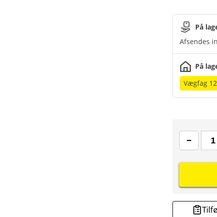
På lag
Afsendes in
På lag
Vægfag 1
Tilf