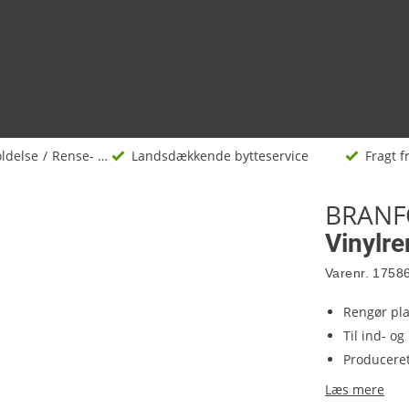
oldelse
Rense- og plejemidler
Landsdækkende bytteservice
Fragt fr
BRANF
Vinylre
Varenr.
1758
Rengør pla
Til ind- o
Producere
Læs mere