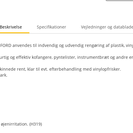
Beskrivelse
Specifikationer
Vejledninger og datablad
FORD anvendes til indvendig og udvendig rengøring af plastik, vi
urtig og effektiv kofangere, pyntelister, instrumentbræt og andre e
innede rent, klar til evt. efterbehandling med vinylopfrisker.
ark.
 øjenirritation. (H319)