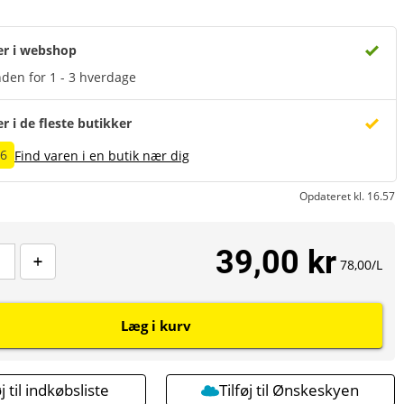
er i webshop
den for 1 - 3 hverdage
er i de fleste butikker
26
Find varen i en butik nær dig
Opdateret kl. 16.57
39,00 kr
78,00/L
Læg i kurv
øj til indkøbsliste
Tilføj til Ønskeskyen