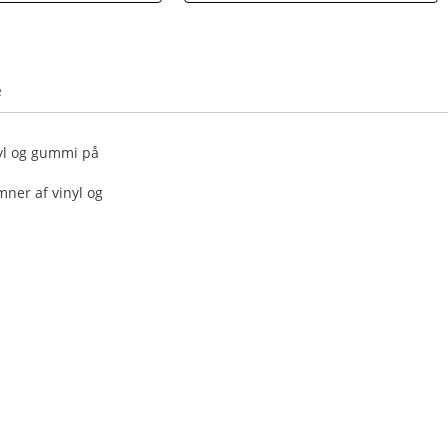
e
nyl og gummi på
mner af vinyl og