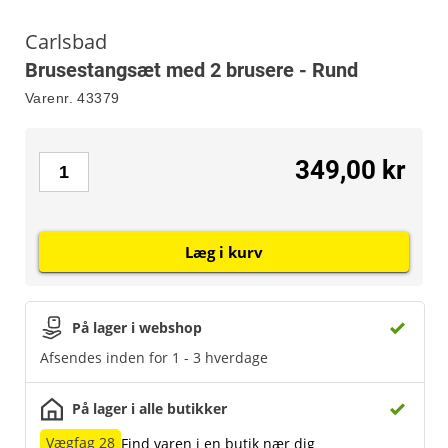
Carlsbad
Brusestangsæt med 2 brusere - Rund
Varenr.
43379
349,00 kr
Læg i kurv
På lager i webshop
Afsendes inden for 1 - 3 hverdage
På lager i alle butikker
Vægfag 28
Find varen i en butik nær dig