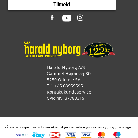
Tilmeld
Harald Nyborg A/S
Gammel Højmevej 30
5250 Odense SV
Tlf.:
+45 63959595
Kontakt kundeservice
CVR-nr.: 37783315
På webshoppen kan du benytte følgende betalingsformer og fragtløsninger: