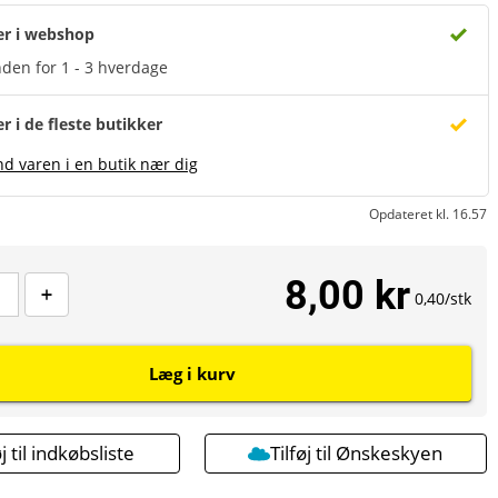
er i webshop
den for 1 - 3 hverdage
er i de fleste butikker
nd varen i en butik nær dig
Opdateret kl. 16.57
8,00 kr
0,40/stk
Læg i kurv
øj til indkøbsliste
Tilføj til Ønskeskyen