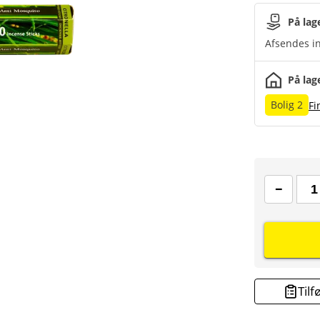
På lag
Afsendes in
På lag
Bolig 2
Fi
Tilf