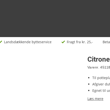
Landsdækkende bytteservice
Fragt fra kr. 25,-
Bet
Citrone
Varenr.
4511
Til pottep
Afgiver duf
Egnet til 
Læs mere