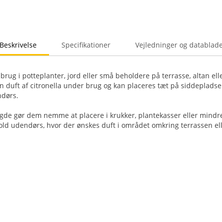
Beskrivelse
Specifikationer
Vejledninger og datablad
il brug i potteplanter, jord eller små beholdere på terrasse, altan ell
en duft af citronella under brug og kan placeres tæt på siddepladser
dørs.
de gør dem nemme at placere i krukker, plantekasser eller mindr
ld udendørs, hvor der ønskes duft i området omkring terrassen el