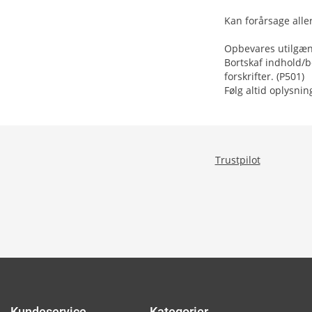
Kan forårsage alle
Opbevares utilgæng
Bortskaf indhold/b
forskrifter. (P501)
Følg altid oplysni
Trustpilot
Kundeservice
Kategorier