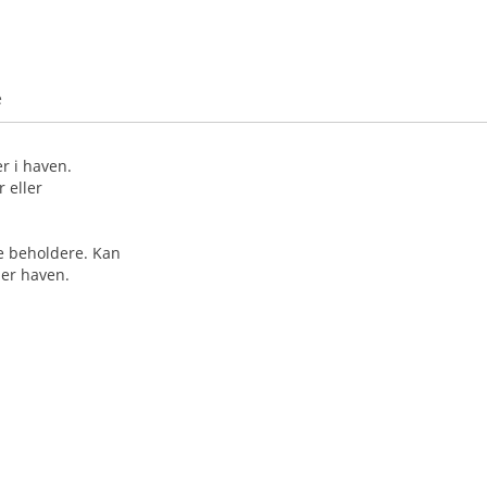
e
er i haven.
 eller
e beholdere. Kan
ler haven.