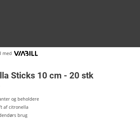
al med
lla Sticks 10 cm - 20 stk
8
lanter og beholdere
t af citronella
udendørs brug