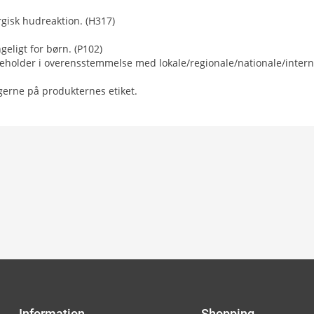
rgisk hudreaktion. (H317)
eligt for børn. (P102)
eholder i overensstemmelse med lokale/regionale/nationale/intern
ngerne på produkternes etiket.
Information
Shopping