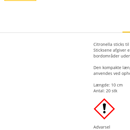
Citronella sticks t
Sticksene afgiver 
bordområder uden
Den kompakte læng
anvendes ved opho
Længde: 10 cm
Antal: 20 stk
Advarsel