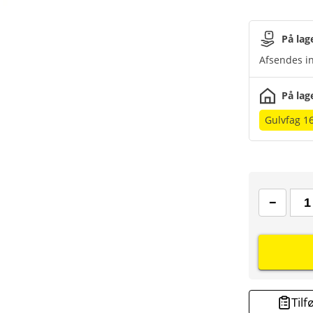
På lag
Afsendes in
På lag
Gulvfag 1
Tilf