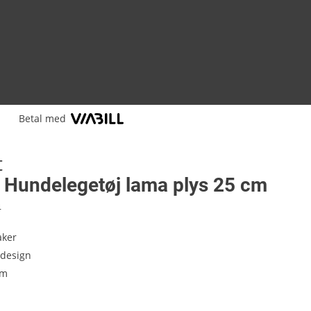
Betal med
t
 Hundelegetøj lama plys 25 cm
4
ker
-design
cm