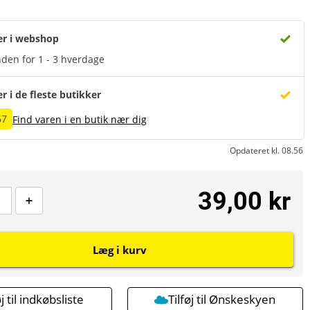
er i webshop
den for 1 - 3 hverdage
er i de fleste butikker
67
Find varen i en butik nær dig
Opdateret kl. 08.56
39,00 kr
Læg i kurv
øj til indkøbsliste
Tilføj til Ønskeskyen