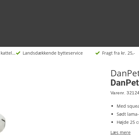
Hundelegetøj og kattelegetøj
Landsdækkende bytteservice
Fragt fra kr. 25,-
DanPe
DanPet
Varenr.
3212
Med squea
Sødt lama
Højde 25 
Læs mere