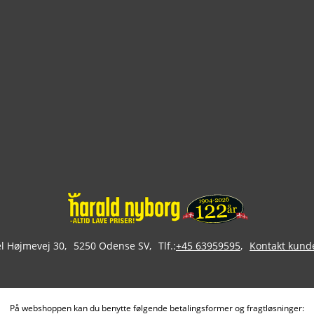
 Højmevej 30
5250 Odense SV
Tlf.:
+45 63959595
Kontakt kund
På webshoppen kan du benytte følgende betalingsformer og fragtløsninger: