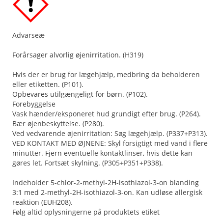
Advarseæ
Forårsager alvorlig øjenirritation. (H319)
Hvis der er brug for lægehjælp, medbring da beholderen
eller etiketten. (P101).
Opbevares utilgængeligt for børn. (P102).
Forebyggelse
Vask hænder/eksponeret hud grundigt efter brug. (P264).
Bær øjenbeskyttelse. (P280).
Ved vedvarende øjenirritation: Søg lægehjælp. (P337+P313).
VED KONTAKT MED ØJNENE: Skyl forsigtigt med vand i flere
minutter. Fjern eventuelle kontaktlinser, hvis dette kan
gøres let. Fortsæt skylning. (P305+P351+P338).
Indeholder 5-chlor-2-methyl-2H-isothiazol-3-on blanding
3:1 med 2-methyl-2H-isothiazol-3-on. Kan udløse allergisk
reaktion (EUH208).
Følg altid oplysningerne på produktets etiket