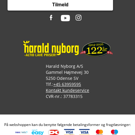
Tilmeld
Harald Nyborg A/S
Gammel Højmevej 30
5250 Odense SV
Tlf.:
+45 63959595
Kontakt kundeservice
CVR-nr.: 37783315
På webshoppen kan du benytte følgende betalingsformer og fragtløsninger: