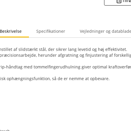
Tilf
Beskrivelse
Specifikationer
Vejledninger og datablad
tillet af slidstærkt stål, der sikrer lang levetid og høj effektivitet.
l præcisionsarbejde, herunder afgratning og finjustering af forskelli
rip-håndtag med tommelfingerudhulning giver optimal kraftoverfør
ktisk ophængningsfunktion, så de er nemme at opbevare.