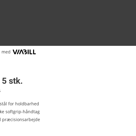
l med
 5 stk.
5
 stål for holdbarhed
ke softgrip-håndtag
il præcisionsarbejde