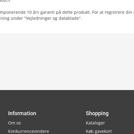
 Bosch
imponerende 10 års garanti på dette produkt. For at registrere din
dning under "Vejledninger og datablade".
Information
Shopping
Om os
Kataloger
Konkurrencevindere
Køb gavekort