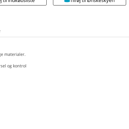
øj til indkøbsliste
Tilføj til Ønskeskyen
e
ge materialer.
sel og kontrol