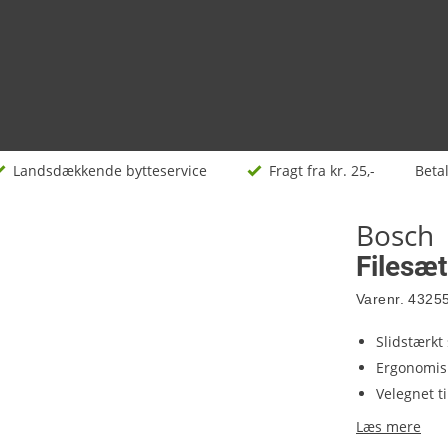
Landsdækkende bytteservice
Fragt fra kr. 25,-
Beta
Bosch
Filesæt
Varenr.
4325
Slidstærkt
Ergonomis
Velegnet t
Læs mere