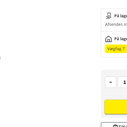
På lag
Afsendes in
På lag
Vægfag 7