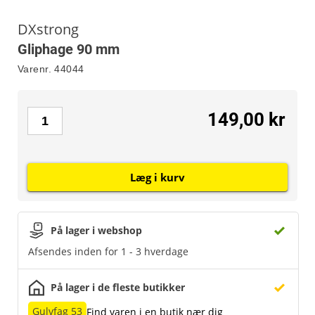
DXstrong
Gliphage 90 mm
Varenr.
44044
149,00 kr
Læg i kurv
På lager i webshop
Afsendes inden for 1 - 3 hverdage
På lager i de fleste butikker
Gulvfag 53
Find varen i en butik nær dig