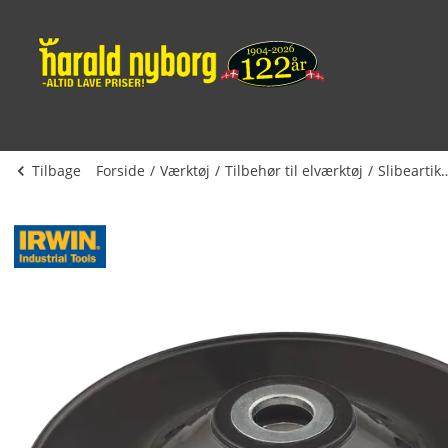
Tilbage
Forside
Værktøj
Tilbehør til elværktøj
Slibeart