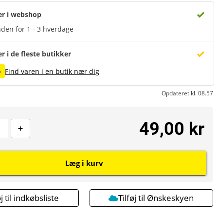
er i webshop
den for 1 - 3 hverdage
er i de fleste butikker
5
Find varen i en butik nær dig
Opdateret kl. 08.57
49,00 kr
Læg i kurv
øj til indkøbsliste
Tilføj til Ønskeskyen