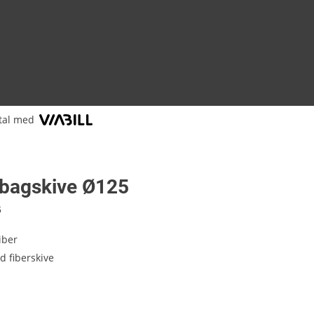
tal med
agskive Ø125
6
liber
 fiberskive