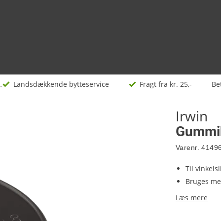
ikler
Landsdækkende bytteservice
Fragt fra kr. 25,-
Be
Irwin
Gummib
Varenr.
4149
Til vinkels
Bruges med
Læs mere