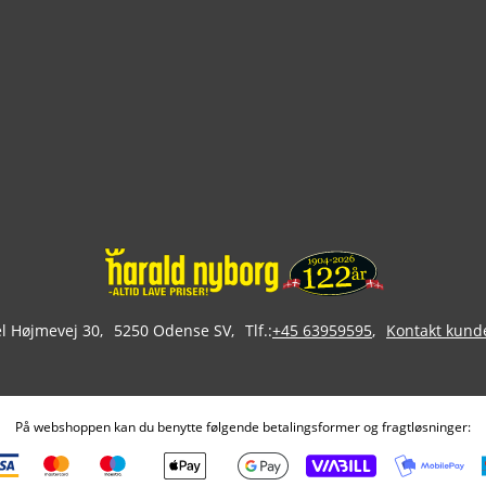
 Højmevej 30
5250 Odense SV
Tlf.:
+45 63959595
Kontakt kund
På webshoppen kan du benytte følgende betalingsformer og fragtløsninger: