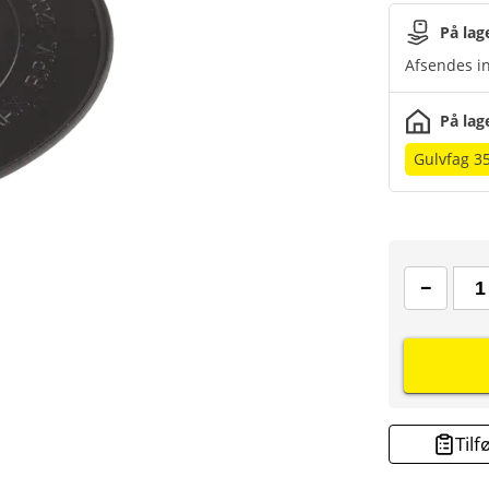
På lag
Afsendes in
På lag
Gulvfag 3
Tilf