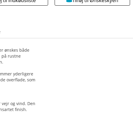
øj til indkøbsliste
Tilføj til Ønskeskyen
e
der ønskes både
 på rustne
n.
hæmmer yderligere
de overflade, som
 vejr og vind. Den
sartet finish.