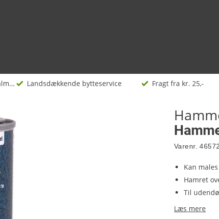
Træ- og metalmaling
Landsdækkende bytteservice
Fragt fra kr. 25,-
Hamme
Hammer
Varenr.
4657
Kan males 
Hamret ove
Til udendø
Læs mere