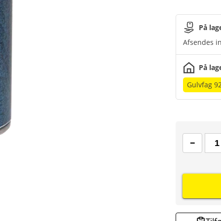
På lag
Afsendes in
På lag
Gulvfag 9