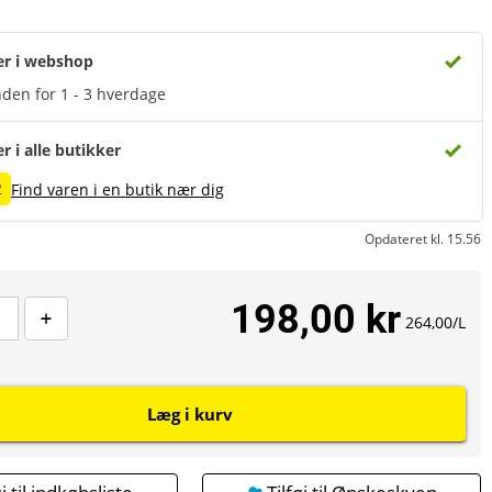
er i webshop
den for 1 - 3 hverdage
er i alle butikker
2
Find varen i en butik nær dig
Opdateret kl. 15.56
198,00 kr
264,00/L
Læg i kurv