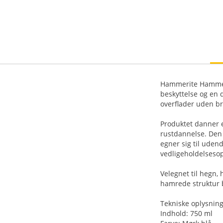
Hammerite Hammer 
beskyttelse og en 
overflader uden br
Produktet danner e
rustdannelse. Den 
egner sig til uden
vedligeholdelsesop
Velegnet til hegn,
hamrede struktur b
Tekniske oplysning
Indhold: 750 ml