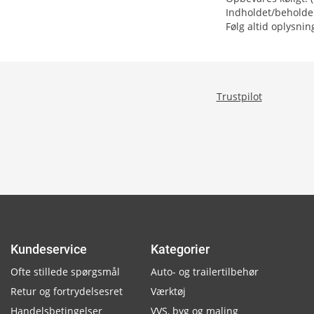
Indholdet/beholdere
Følg altid oplysnin
Trustpilot
Kundeservice
Kategorier
Ofte stillede spørgsmål
Auto- og trailertilbehør
Retur og fortrydelsesret
Værktøj
Handelsbetingelser
VVS, byg og maling