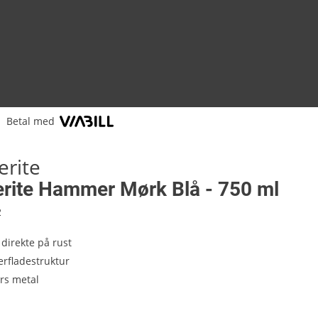
Betal med
rite
ite Hammer Mørk Blå - 750 ml
2
direkte på rust
rfladestruktur
rs metal