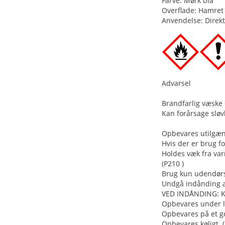
Farve: Mørk blå
Overflade: Hamret
Anvendelse: Direkt
Advarsel
Brandfarlig væske
Kan forårsage sløv
Opbevares utilgæng
Hvis der er brug f
Holdes væk fra var
(P210 )
Brug kun udendørs 
Undgå indånding a
VED INDÅNDING: Kon
Opbevares under lå
Opbevares på et go
Opbevares køligt. 