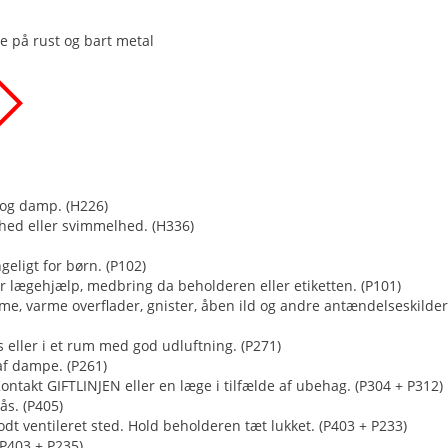
e på rust og bart metal
 og damp. (H226)
hed eller svimmelhed. (H336)
eligt for børn. (P102)
or lægehjælp, medbring da beholderen eller etiketten. (P101)
me, varme overflader, gnister, åben ild og andre antændelseskilder
eller i et rum med god udluftning. (P271)
f dampe. (P261)
takt GIFTLINJEN eller en læge i tilfælde af ubehag. (P304 + P312)
s. (P405)
dt ventileret sted. Hold beholderen tæt lukket. (P403 + P233)
(P403 + P235)