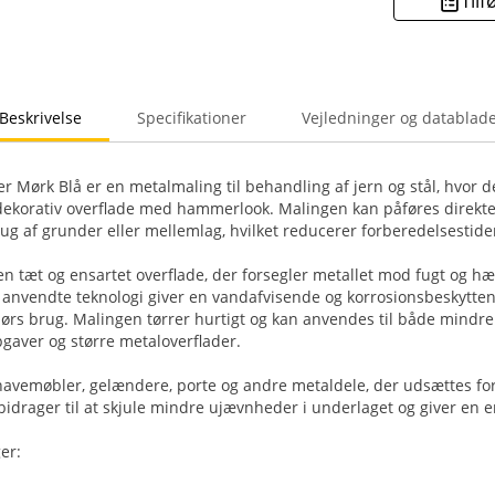
Tilf
Beskrivelse
Specifikationer
Vejledninger og datablad
Mørk Blå er en metalmaling til behandling af jern og stål, hvor 
dekorativ overflade med hammerlook. Malingen kan påføres direkte
ug af grunder eller mellemlag, hvilket reducerer forberedelsestide
n tæt og ensartet overflade, der forsegler metallet mod fugt og 
anvendte teknologi giver en vandafvisende og korrosionsbeskytten
dørs brug. Malingen tørrer hurtigt og kan anvendes til både mindre
gaver og større metaloverflader.
 havemøbler, gelændere, porte og andre metaldele, der udsættes for
idrager til at skjule mindre ujævnheder i underlaget og giver en en
er: