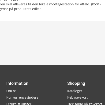
n skal afleveres til den lokale modtagestation for affald. (P501)
gerne på produktets etiket.
Information
Shopping
Om os
Kataloger
Konkurrencevindere
Køb gavekort
Ledige stillinger
Tjek saldo på gavekort