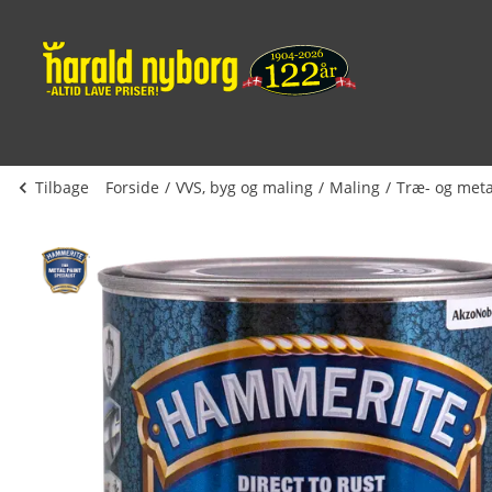
Tilbage
Forside
VVS, byg og maling
Maling