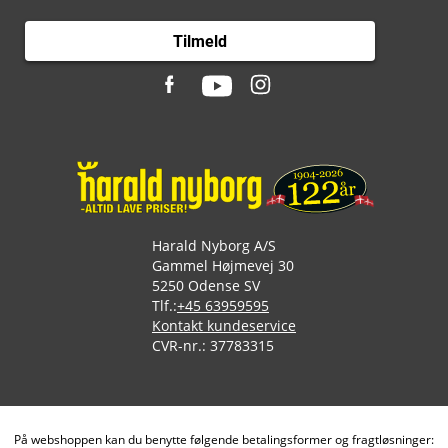
Tilmeld
Harald Nyborg A/S
Gammel Højmevej 30
5250 Odense SV
Tlf.:
+45 63959595
Kontakt kundeservice
CVR-nr.: 37783315
På webshoppen kan du benytte følgende betalingsformer og fragtløsninger: