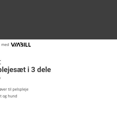
l med
t
ejesæt i 3 dele
0
ver til pelspleje
at og hund