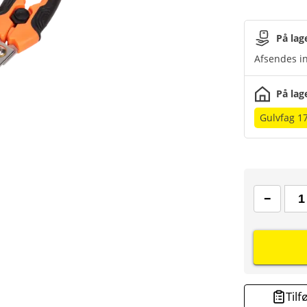
På lag
Afsendes in
På lag
Gulvfag 1
Tilf