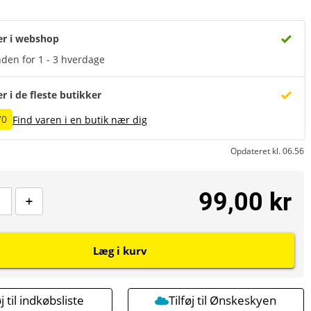
er i webshop
den for 1 - 3 hverdage
er i de fleste butikker
70
Find varen i en butik nær dig
Opdateret kl. 06.56
99,00 kr
Læg i kurv
øj til indkøbsliste
Tilføj til Ønskeskyen