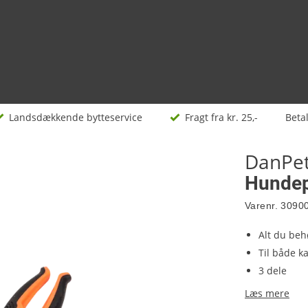
Landsdækkende bytteservice
Fragt fra kr. 25,-
Beta
DanPe
Hundepl
Varenr.
3090
Alt du behø
Til både k
3 dele
Læs mere