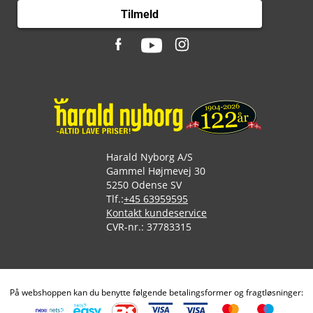
Tilmeld
Harald Nyborg A/S
Gammel Højmevej 30
5250 Odense SV
Tlf.:
+45 63959595
Kontakt kundeservice
CVR-nr.: 37783315
På webshoppen kan du benytte følgende betalingsformer og fragtløsninger: