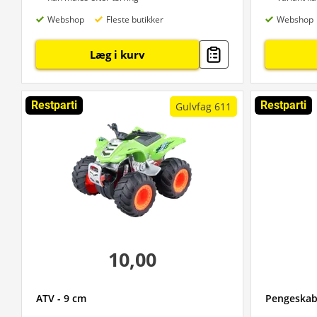
Webshop
Fleste butikker
Webshop
Læg i kurv
Restparti
Restparti
Gulvfag 611
10,00
ATV - 9 cm
Pengeskab