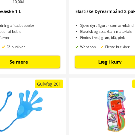
10,00/L
væske 1 L
Elastiske Dyrearmbånd 2-pa
dning af sæbebobler
Sjove dyrefigurer som armbånd
sser af bobler
Elastisk og strækbart materiale
 farver
Findes i rød, grøn, blå, pink
Få butikker
Webshop
Fleste butikker
Se mere
Læg i kurv
Gulvfag 201