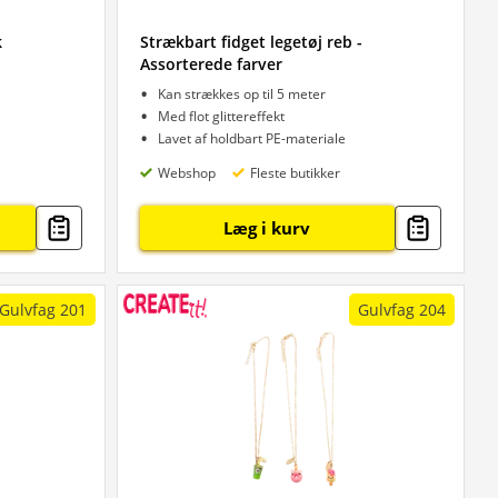
k
Strækbart fidget legetøj reb -
Assorterede farver
Kan strækkes op til 5 meter
Med flot glittereffekt
Lavet af holdbart PE-materiale
Webshop
Fleste butikker
Læg i kurv
Gulvfag 201
Gulvfag 204