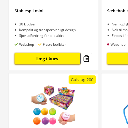
Stablespil mini
Sæbeboble
30 klodser
Nem opfyl
Kompakt og transportvenligt design
Nok til ma
Sjov udfordring for alle aldre
Findes i 4
Webshop
Fleste butikker
Webshop
Læg i kurv
Gulvfag 200