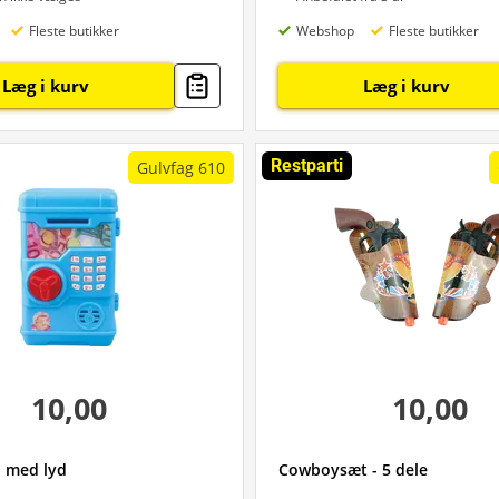
Fleste butikker
Webshop
Fleste butikker
Læg i kurv
Læg i kurv
Restparti
Gulvfag 610
10,00
10,00
 med lyd
Cowboysæt - 5 dele