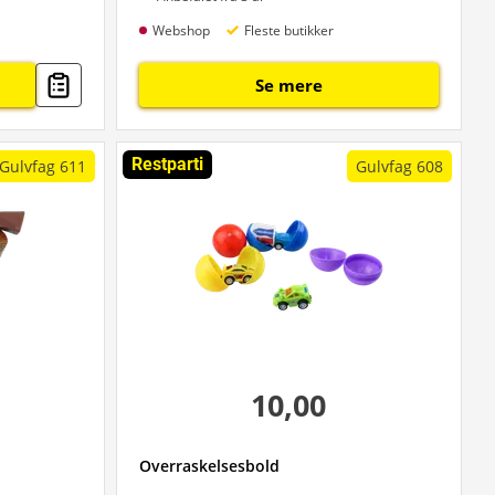
Webshop
Fleste butikker
Se mere
Restparti
Gulvfag 611
Gulvfag 608
10,00
Overraskelsesbold