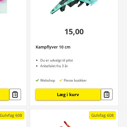
15,00
Kampflyver 10 cm
Du er udvalgt til pilot
Anbefalet fra 3 år
Webshop
Fleste butikker
Læg i kurv
Gulvfag 608
Gulvfag 608