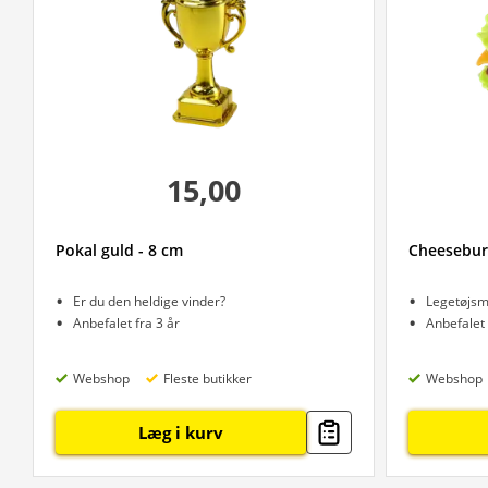
15,00
Pokal guld - 8 cm
Cheesebur
Er du den heldige vinder?
Legetøjs
Anbefalet fra 3 år
Anbefalet 
Webshop
Fleste butikker
Webshop
Læg i kurv