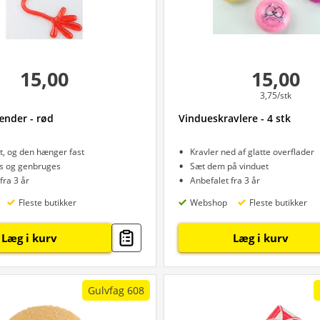
15,00
15,00
3,75/stk
ænder - rød
Vindueskravlere - 4 stk
t, og den hænger fast
Kravler ned af glatte overflader
s og genbruges
Sæt dem på vinduet
fra 3 år
Anbefalet fra 3 år
Fleste butikker
Webshop
Fleste butikker
Læg i kurv
Læg i kurv
Gulvfag 608