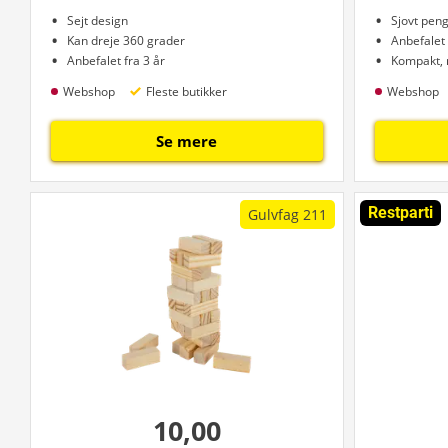
Sejt design
Sjovt pen
Kan dreje 360 grader
Anbefalet 
Anbefalet fra 3 år
Kompakt, 
Webshop
Fleste butikker
Webshop
Se mere
Restparti
Gulvfag 211
10,00