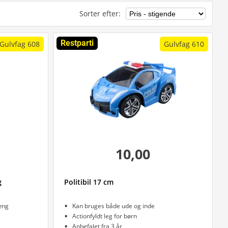
Sorter efter
:
Restparti
Gulvfag 608
Gulvfag 610
10,00
g
Politibil 17 cm
æng
Kan bruges både ude og inde
Actionfyldt leg for børn
Anbefalet fra 3 år