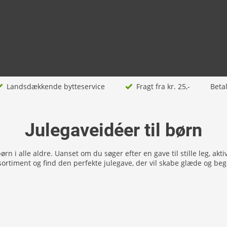
Landsdækkende bytteservice
Fragt fra kr. 25,-
Beta
Julegaveidéer til børn
børn i alle aldre. Uanset om du søger efter en gave til stille leg, akt
rtiment og find den perfekte julegave, der vil skabe glæde og begej