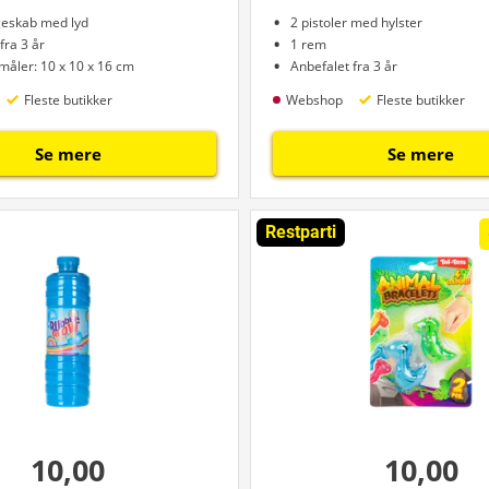
geskab med lyd
2 pistoler med hylster
fra 3 år
1 rem
måler: 10 x 10 x 16 cm
Anbefalet fra 3 år
Fleste butikker
Webshop
Fleste butikker
Se mere
Se mere
Restparti
10,00
10,00