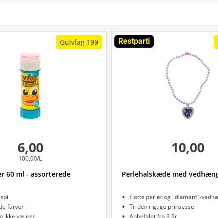
Restparti
Gulvfag 199
6,00
10,00
100,00/L
 60 ml - assorterede
Perlehalskæde med vedhæn
spil
Flotte perler og "diamant"-vedh
de farver
Til den rigtige prinsesse
n ikke vælges
Anbefalet fra 3 år