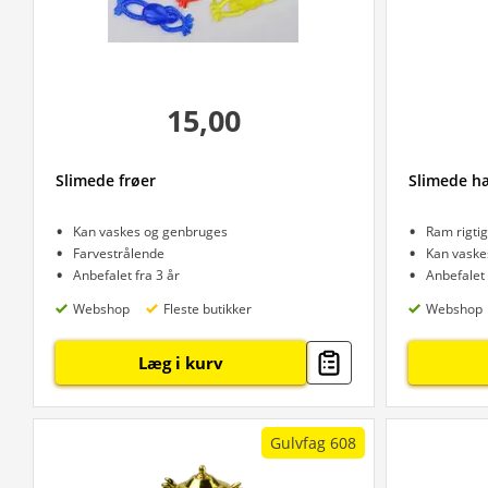
15,00
Slimede frøer
Slimede h
Kan vaskes og genbruges
Ram rigtig
Farvestrålende
Kan vaske
Anbefalet fra 3 år
Anbefalet 
Webshop
Fleste butikker
Webshop
Læg i kurv
Gulvfag 608