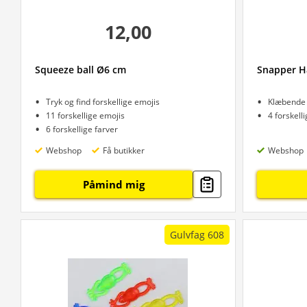
12,00
Squeeze ball Ø6 cm
Snapper H
Tryk og find forskellige emojis
Klæbende 
11 forskellige emojis
4 forskell
6 forskellige farver
Webshop
Få butikker
Webshop
Påmind mig
Gulvfag 608