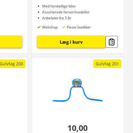
Med forskellige biler
Assorterede farver/modeller
Anbefalet fra 3 år
Webshop
Fleste butikker
Læg i kurv
Gulvfag 200
Gulvfag 201
10,00