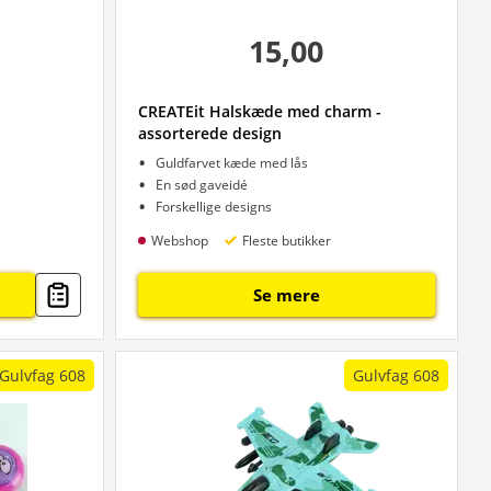
15,00
CREATEit Halskæde med charm -
assorterede design
Guldfarvet kæde med lås
En sød gaveidé
Forskellige designs
Webshop
Fleste butikker
Se mere
Gulvfag 608
Gulvfag 608