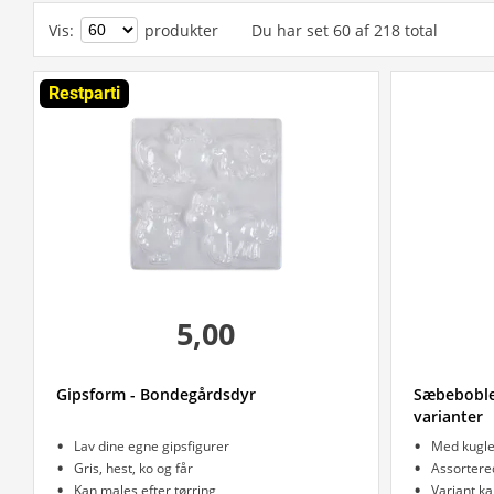
Vis
:
produkter
Du har set
60
af
218
total
Restparti
5,00
Gipsform - Bondegårdsdyr
Sæbebobler
varianter
Lav dine egne gipsfigurer
Med kugle
Gris, hest, ko og får
Assortere
Kan males efter tørring
Variant ka