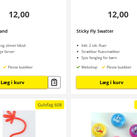
12,00
12,00
and
Sticky Fly Swatter
og slimet hånd
Inkl. 2 stk. fluer
ige farver
Strækbar fluesmækker
Sjov fangleg for børn
Fleste butikker
Webshop
Fleste butikker
Læg i kurv
Læg i kurv
Gulvfag 608