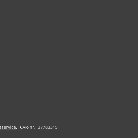
eservice
CVR-nr.: 37783315