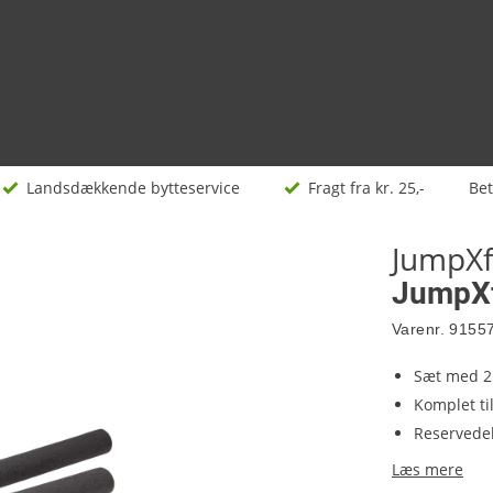
Landsdækkende bytteservice
Fragt fra kr. 25,-
Be
JumpX
JumpXf
Varenr.
9155
Sæt med 2
Komplet ti
Reservede
Læs mere