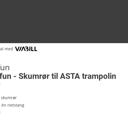
tal med
fun
un - Skumrør til ASTA trampolin
7
 skumrør
l én netstang
l