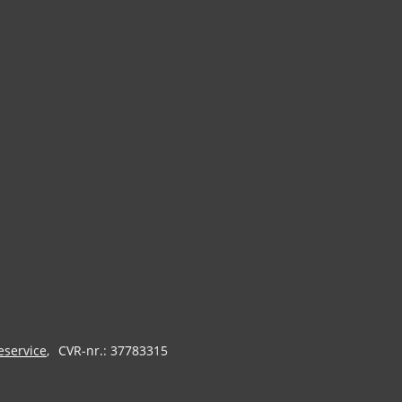
eservice
CVR-nr.: 37783315