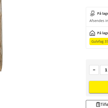
På lag
Afsendes in
På lag
Gulvfag 3
Tilf