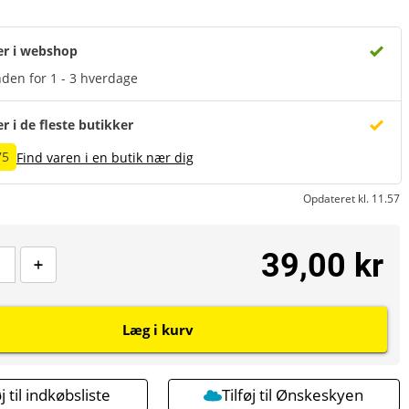
er i webshop
den for 1 - 3 hverdage
er i de fleste butikker
75
Find varen i en butik nær dig
Opdateret kl. 11.57
39,00 kr
Læg i kurv
øj til indkøbsliste
Tilføj til Ønskeskyen