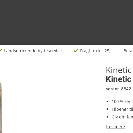
Landsdækkende bytteservice
Fragt fra kr. 25,-
Beta
Kinetic
Kineti
Varenr.
8842
100 % ren
Tilbehør ti
Giv din fa
Læs mere