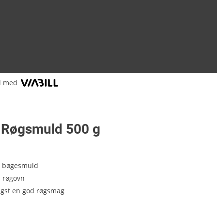
l med
c Røgsmuld 500 g
t bøgesmuld
l røgovn
ngst en god røgsmag