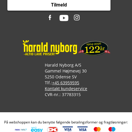
Tilmeld
Harald Nyborg A/S
Gammel Højmevej 30
5250 Odense SV
Tlf.:
+45 63959595
Kontakt kundeservice
CVR-nr.: 37783315
På webshoppen kan du benytte følgende betalingsformer og fragtløsninger: