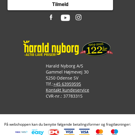
Tilmeld
Harald Nyborg A/S
Gammel Højmevej 30
5250 Odense SV
Tlf.:
+45 63959595
Kontakt kundeservice
CVR-nr.: 37783315
På webshoppen kan du benytte følgende betalingsformer og fragtløsninger: